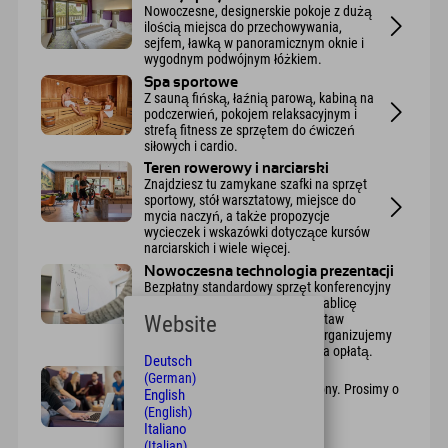
Nowoczesne, designerskie pokoje z dużą
ilością miejsca do przechowywania,
sejfem, ławką w panoramicznym oknie i
wygodnym podwójnym łóżkiem.
Spa sportowe
Z sauną fińską, łaźnią parową, kabiną na
podczerwień, pokojem relaksacyjnym i
strefą fitness ze sprzętem do ćwiczeń
siłowych i cardio.
Teren rowerowy i narciarski
Znajdziesz tu zamykane szafki na sprzęt
sportowy, stół warsztatowy, miejsce do
mycia naczyń, a także propozycje
wycieczek i wskazówki dotyczące kursów
narciarskich i wiele więcej.
Nowoczesna technologia prezentacji
Bezpłatny standardowy sprzęt konferencyjny
obejmuje jeden flipchart, jedną tablicę
korkową, jeden ekran i jeden zestaw
Website
moderatora. Z przyjemnością zorganizujemy
dla Państwa dodatkowy sprzęt za opłatą.
Deutsch
Projektor i laptop
(German)
Oczywiście, projektor jest dostępny. Prosimy o
English
przyniesienie własnego laptopa.
(English)
Italiano
(Italian)