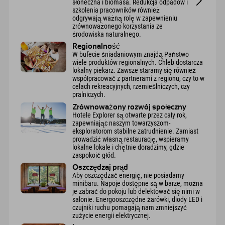
słoneczna i biomasa. Redukcja odpadów i
szkolenia pracowników również
odgrywają ważną rolę w zapewnieniu
zrównoważonego korzystania ze
środowiska naturalnego.
Regionalność
W bufecie śniadaniowym znajdą Państwo
wiele produktów regionalnych. Chleb dostarcza
lokalny piekarz. Zawsze staramy się również
współpracować z partnerami z regionu, czy to w
celach rekreacyjnych, rzemieślniczych, czy
pralniczych.
Zrównoważony rozwój społeczny
Hotele Explorer są otwarte przez cały rok,
zapewniając naszym towarzyszom-
eksploratorom stabilne zatrudnienie. Zamiast
prowadzić własną restaurację, wspieramy
lokalne lokale i chętnie doradzimy, gdzie
zaspokoić głód.
Oszczędzaj prąd
Aby oszczędzać energię, nie posiadamy
minibaru. Napoje dostępne są w barze, można
je zabrać do pokoju lub delektować się nimi w
salonie. Energooszczędne żarówki, diody LED i
czujniki ruchu pomagają nam zmniejszyć
zużycie energii elektrycznej.