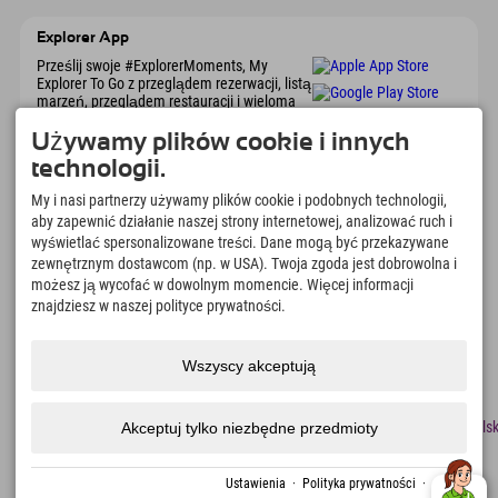
Explorer App
Prześlij swoje #ExplorerMoments, My
Explorer To Go z przeglądem rezerwacji, listą
marzeń, przeglądem restauracji i wieloma
innymi. Pobierz teraz!
Używamy plików cookie i innych
technologii.
Czas na chwile odkrywcy
My i nasi partnerzy używamy plików cookie i podobnych technologii,
166
4.634
km
aby zapewnić działanie naszej strony internetowej, analizować ruch i
Jeziora górskie i baseny
Stoki do jazdy na nartach i
wyświetlać spersonalizowane treści. Dane mogą być przekazywane
rekreacyjne
snowboardzie
zewnętrznym dostawcom (np. w USA). Twoja zgoda jest dobrowolna i
8.991
km
97
%
możesz ją wycofać w dowolnym momencie. Więcej informacji
Szlaki do pieszych
Nasi goście nas polecają
znajdziesz w naszej polityce prywatności.
wędrówek i wspinaczki
górskiej
Wszyscy akceptują
odcisk
Ochrona
Dostępność
naciskać
Certyfikaty
Praca
Polsk
Akceptuj tylko niezbędne przedmioty
danych
zrównoważonego
rozwoju
Utworzono za pomocą Tramino
Ustawienia
·
Polityka prywatności
·
odcisk