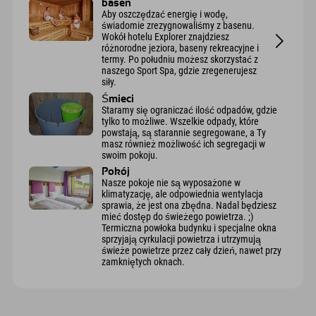
basen
Aby oszczędzać energię i wodę,
świadomie zrezygnowaliśmy z basenu.
Wokół hotelu Explorer znajdziesz
różnorodne jeziora, baseny rekreacyjne i
termy. Po południu możesz skorzystać z
naszego Sport Spa, gdzie zregenerujesz
siły.
Śmieci
Staramy się ograniczać ilość odpadów, gdzie
tylko to możliwe. Wszelkie odpady, które
powstają, są starannie segregowane, a Ty
masz również możliwość ich segregacji w
swoim pokoju.
Pokój
Nasze pokoje nie są wyposażone w
klimatyzację, ale odpowiednia wentylacja
sprawia, że jest ona zbędna. Nadal będziesz
mieć dostęp do świeżego powietrza. ;)
Termiczna powłoka budynku i specjalne okna
sprzyjają cyrkulacji powietrza i utrzymują
świeże powietrze przez cały dzień, nawet przy
zamkniętych oknach.