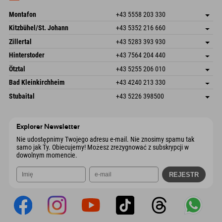
Wyślij e-mail
Montafon
+43 5558 203 330
Dorfstr. 127b
Zapisz adres
Kitzbühel/St. Johann
+43 5352 216 660
6793 Gaschurn/Montafon
Informacje o przyjeździe
Speckbacherstraße 87
Zapisz adres
Austria
Książka
Zillertal
+43 5283 393 930
6380 St. Johann in Tirol
Informacje o przyjeździe
Wyślij e-mail
Schmiedau 2
Zapisz adres
Austria
Książka
Hinterstoder
+43 7564 204 440
6272 Kaltenbach im Zillertal
Informacje o przyjeździe
Wyślij e-mail
Freizeitpark 10
Zapisz adres
Austria
Książka
Ötztal
+43 5255 206 010
4573 Hinterstoder
Informacje o przyjeździe
Wyślij e-mail
Gscheat 14
Zapisz adres
Austria
Książka
Bad Kleinkirchheim
+43 4240 213 330
6441 Umhausen
Informacje o przyjeździe
Wyślij e-mail
Dorfstraße 24
Zapisz adres
Austria
Książka
Stubaital
+43 5226 398500
9546 Bad Kleinkirchheim
Informacje o przyjeździe
Wyślij e-mail
Wiesenweg 6
Zapisz adres
Austria
Książka
6167 Neustift im Stubaital
Informacje o przyjeździe
Wyślij e-mail
Austria
Książka
Explorer Newsletter
Wyślij e-mail
Nie udostępnimy Twojego adresu e-mail. Nie znosimy spamu tak
samo jak Ty. Obiecujemy! Możesz zrezygnować z subskrypcji w
dowolnym momencie.