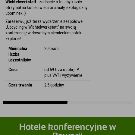
Wichtelwerkstatt
i zadbacie o to, aby każdy
otrzymał na koniec wieczoru mały, ekologiczny
upominek ;)
Zarezerwuj już teraz wydarzenie zespołowe
„Upcycling w Wichtelwerkstatt” na swoją
konferencję w dowolnym niemieckim hotelu
Explorer!
Minimalna
20 osób
liczba
uczestników
Cena
od 59 € za osobę. P.
plus VAT i wyżywienie
Czas trwania
2,5 godziny
Hotele konferencyjne w