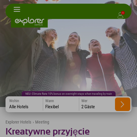
1
NEU: Climate Rate 10% bonus on overnight stays when traveling by train
Wohin
Wann
Wer
Alle Hotels
Flexibel
2 Gäste
Explorer Hotels
›
Meeting
Kreatywne przyjęcie