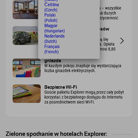
jasność
Čeština
jasne i pełne naturalnego światła – wszystkie
(Czech)
sale konferencyjne posiadają kilka dużych
Polski
okien, które można dodatkowo przyciemnić
(Polish)
Magyar
Stacje ładowania e-papierosów
(Hungarian)
(płatne)
Nederlands
W parkingu podziemnym znajdują się
(Dutch)
cztery publiczne stacje ładowania. Opłata
Français
za każde miejsce parkingowe wynosi 8,80
(French)
euro.
gniazda
W każdym pokoju znajduje się wystarczająca
liczba gniazdek elektrycznych.
Bezpłatne Wi-Fi
Goście pakietu Explorer mogą przez cały pobyt
korzystać z bezpłatnego dostępu do Internetu
za pośrednictwem sieci Wi-Fi.
Zielone spotkanie w hotelach Explorer: