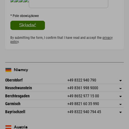
*
Pole obowiązkowe
By submitting the form, I confirm that I have read and accept the
privacy
policy
.
Niemcy
Oberstdorf
+49 8322 940 790
An der Breitach 3
Zapisz adres
Neuschwanstein
+49 8361 998 9000
87538 Fischen I. Allgäu
Informacje o przyjeździe
An der Riese 45
Zapisz adres
Niemcy
Książka
Berchtesgaden
+49 8652 977 15 00
87484 Nesselwang im Allgäu
Informacje o przyjeździe
Wyślij e-mail
Hofreitstr. 7
Zapisz adres
Niemcy
Książka
Garmisch
+49 8821 60 35 990
83471 Schönau am Königssee
Informacje o przyjeździe
Wyślij e-mail
Frickenstraße 22
Zapisz adres
Niemcy
Książka
Bayrischzell
+49 8322 940 794 45
82490 Farchant
Informacje o przyjeździe
Wyślij e-mail
Seebergstr. 17
Zapisz adres
Niemcy
Książka
83735 Bayrischzell
Informacje o przyjeździe
Wyślij e-mail
Niemcy
Książka
Austria