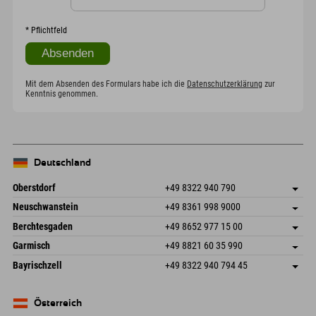
*
Pflichtfeld
Mit dem Absenden des Formulars habe ich die
Datenschutzerklärung
zur
Kenntnis genommen.
Deutschland
Oberstdorf
+49 8322 940 790
An der Breitach 3
Adresse speichern
Neuschwanstein
+49 8361 998 9000
87538 Fischen I. Allgäu
Anreiseinfos
An der Riese 45
Adresse speichern
Deutschland
Buchen
Berchtesgaden
+49 8652 977 15 00
87484 Nesselwang im Allgäu
Anreiseinfos
Mail senden
Hofreitstr. 7
Adresse speichern
Deutschland
Buchen
Garmisch
+49 8821 60 35 990
83471 Schönau am Königssee
Anreiseinfos
Mail senden
Frickenstraße 22
Adresse speichern
Deutschland
Buchen
Bayrischzell
+49 8322 940 794 45
82490 Farchant
Anreiseinfos
Mail senden
Seebergstr. 17
Adresse speichern
Deutschland
Buchen
83735 Bayrischzell
Anreiseinfos
Mail senden
Deutschland
Buchen
Österreich
Mail senden