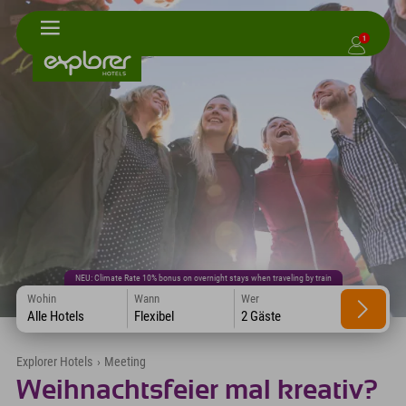
1
NEU: Climate Rate 10% bonus on overnight stays when traveling by train
Wohin
Wann
Wer
Alle Hotels
Flexibel
2 Gäste
Explorer Hotels
›
Meeting
Weihnachtsfeier mal kreativ?