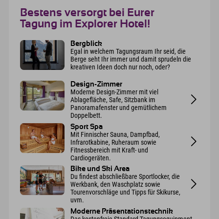
Bestens versorgt bei Eurer
Tagung im Explorer Hotel!
Bergblick
Egal in welchem Tagungsraum Ihr seid, die
Berge seht Ihr immer und damit sprudeln die
kreativen Ideen doch nur noch, oder?
Design-Zimmer
Moderne Design-Zimmer mit viel
Ablagefläche, Safe, Sitzbank im
Panoramafenster und gemütlichem
Doppelbett.
Sport Spa
Mit Finnischer Sauna, Dampfbad,
Infrarotkabine, Ruheraum sowie
Fitnessbereich mit Kraft- und
Cardiogeräten.
Bike und Ski Area
Du findest abschließbare Sportlocker, die
Werkbank, den Waschplatz sowie
Tourenvorschläge und Tipps für Skikurse,
uvm.
Moderne Präsentationstechnik
Das kostenfreie Standard-Tagungsequipment