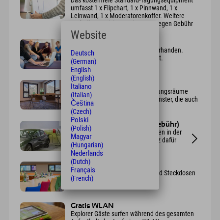
umfasst 1 x Flipchart, 1 x Pinnwand, 1 x
Leinwand, 1 x Moderatorenkoffer. Weitere
Technik organisieren wir gerne gegen Gebühr
für Euch.
Website
Beamer & Laptop
Beamer ist selbstverständlich vorhanden.
Deutsch
Euren Laptop bringt Ihr selbst mit.
(German)
English
(English)
Helligkeit
Italiano
hell und mit Tageslicht - alle Tagungsräume
(Italian)
verfügen über mehrere große Fenster, die auch
Čeština
verdunkelbar sind
(Czech)
Polski
E-Ladestationen (gegen Gebühr)
(Polish)
Es gibt 4 öffentliche Ladestationen in der
Magyar
Tiefgarage. Der Tiefgaragenplatz dafür
(Hungarian)
kostet €8,80.
Nederlands
(Dutch)
Steckdosen
Français
In allen Räumen sind ausreichend Steckdosen
(French)
vorhanden.
Gratis WLAN
Explorer Gäste surfen während des gesamten