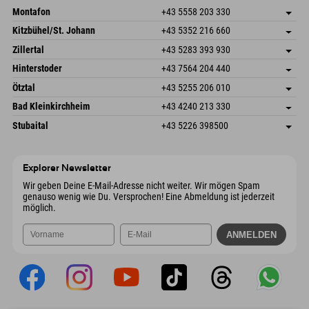
Montafon
+43 5558 203 330
Dorfstr. 127b
Adresse speichern
Kitzbühel/St. Johann
+43 5352 216 660
6793 Gaschurn/Montafon
Anreiseinfos
Speckbacherstraße 87
Adresse speichern
Österreich
Buchen
Zillertal
+43 5283 393 930
6380 St. Johann in Tirol
Anreiseinfos
Mail senden
Schmiedau 2
Adresse speichern
Österreich
Buchen
Hinterstoder
+43 7564 204 440
6272 Kaltenbach im Zillertal
Anreiseinfos
Mail senden
Freizeitpark 10
Adresse speichern
Österreich
Buchen
Ötztal
+43 5255 206 010
4573 Hinterstoder
Anreiseinfos
Mail senden
Gscheat 14
Adresse speichern
Österreich
Buchen
Bad Kleinkirchheim
+43 4240 213 330
6441 Umhausen
Anreiseinfos
Mail senden
Dorfstraße 24
Adresse speichern
Österreich
Buchen
Stubaital
+43 5226 398500
9546 Bad Kleinkirchheim
Anreiseinfos
Mail senden
Wiesenweg 6
Adresse speichern
Österreich
Buchen
6167 Neustift im Stubaital
Anreiseinfos
Mail senden
Österreich
Buchen
Explorer Newsletter
Mail senden
Wir geben Deine E-Mail-Adresse nicht weiter. Wir mögen Spam
genauso wenig wie Du. Versprochen! Eine Abmeldung ist jederzeit
möglich.