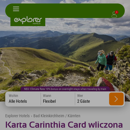
1
NEU: Climate Rate 10% bonus on overnight stays when traveling by train
Wohin
Wann
Wer
Alle Hotels
Flexibel
2 Gäste
Explorer Hotels
›
Bad Kleinkirchheim / Kärnten
Karta Carinthia Card wliczona