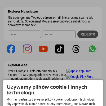
Wiesenweg 6
Zapisz adres
Austria
Książka
6167 Neustift im Stubaital
Informacje o przyjeździe
Wyślij e-mail
Austria
Książka
Explorer Newsletter
Wyślij e-mail
Nie udostępnimy Twojego adresu e-mail. Nie znosimy spamu tak
samo jak Ty. Obiecujemy! Możesz zrezygnować z subskrypcji w
dowolnym momencie.
Explorer App
Prześlij swoje #ExplorerMoments, My
Explorer To Go z przeglądem rezerwacji, listą
marzeń, przeglądem restauracji i wieloma
innymi. Pobierz teraz!
Używamy plików cookie i innych
technologii.
Czas na chwile odkrywcy
My i nasi partnerzy używamy plików cookie i podobnych technologii,
166
4.634
km
aby zapewnić działanie naszej strony internetowej, analizować ruch i