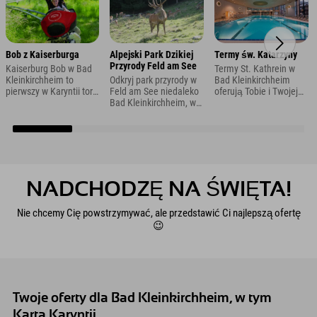
Bob z Kaiserburga
Alpejski Park Dzikiej
Termy św. Katarzyny
Przyrody Feld am See
Kaiserburg Bob w Bad
Termy St. Kathrein w
Kleinkirchheim to
Odkryj park przyrody w
Bad Kleinkirchheim
pierwszy w Karyntii tor
Feld am See niedaleko
oferują Tobie i Twojej
rolkowo-bobslejowy
Bad Kleinkirchheim, w
rodzinie aktywność i
znajdujący się przy
którym mieszka 30
relaks przez cały rok w
dolnej stacji kolejki
różnych ras zwierząt
zachęcającym
Kaiserburgbahn. Trasa
dzikich i domowych, a
krajobrazie
o długości 1,4 km
także minizoo.
kąpielowym.
umożliwia szybkie
zjazdy z góry przez cały
rok.
NADCHODZĘ NA ŚWIĘTA!
Nie chcemy Cię powstrzymywać, ale przedstawić Ci najlepszą ofertę
😉
Twoje oferty dla Bad Kleinkirchheim, w tym
Karta Karyntii