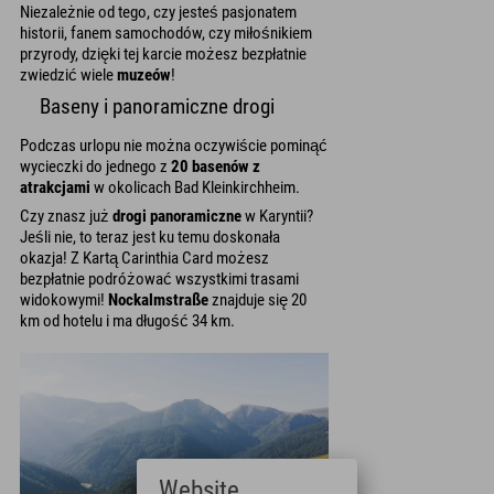
Niezależnie od tego, czy jesteś pasjonatem
historii, fanem samochodów, czy miłośnikiem
przyrody, dzięki tej karcie możesz bezpłatnie
zwiedzić wiele
muzeów
!
Baseny i panoramiczne drogi
Podczas urlopu nie można oczywiście pominąć
wycieczki do jednego z
20 basenów z
atrakcjami
w okolicach Bad Kleinkirchheim.
Czy znasz już
drogi panoramiczne
w Karyntii?
Jeśli nie, to teraz jest ku temu doskonała
okazja! Z Kartą Carinthia Card możesz
bezpłatnie podróżować wszystkimi trasami
widokowymi!
Nockalmstraße
znajduje się 20
km od hotelu i ma długość 34 km.
Website