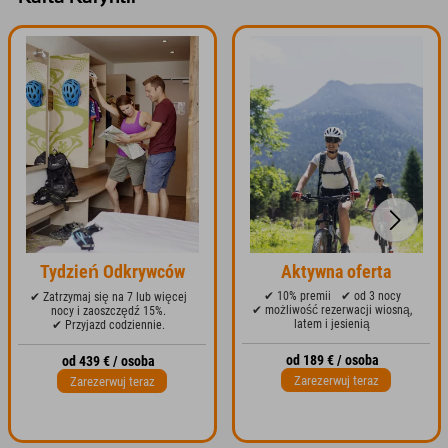
Tydzień Odkrywców
Aktywna oferta
✔ 10% premii
✔ od 3 nocy
✔ Zatrzymaj się na 7 lub więcej
✔ możliwość rezerwacji wiosną,
nocy i zaoszczędź 15%.
latem i jesienią
✔ Przyjazd codziennie.
od 189 € / osoba
od 439 € / osoba
Zarezerwuj teraz
Zarezerwuj teraz