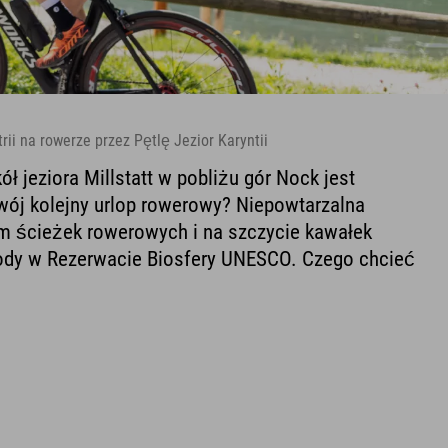
rii na rowerze przez Pętlę Jezior Karyntii
ł jeziora Millstatt w pobliżu gór Nock jest
ój kolejny urlop rowerowy? Niepowtarzalna
m ścieżek rowerowych i na szczycie kawałek
yrody w Rezerwacie Biosfery UNESCO. Czego chcieć