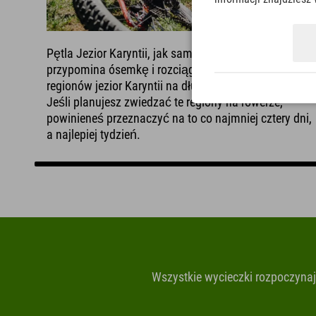
Pętla Jezior Karyntii, jak sama nazwa wskazuje,
przypomina ósemkę i rozciąga się przez pięć
regionów jezior Karyntii na długości
340 kilometrów
.
Jeśli planujesz zwiedzać te regiony na rowerze,
powinieneś przeznaczyć na to co najmniej cztery dni,
a najlepiej tydzień.
Wszystkie wycieczki rozpoczynają