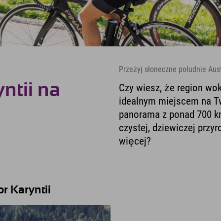
Przeżyj słoneczne południe Aust
yntii na
Czy wiesz, że region wokó
idealnym miejscem na Tw
panorama z ponad 700 k
czystej, dziewiczej prz
więcej?
or Karyntii