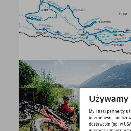
Używamy pl
My i nasi partnerzy u
internetowej, analiz
dostawcom (np. w USA
informacji znajdziesz 