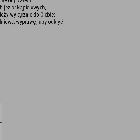
ólnie odpowiedni.
h jezior kąpielowych,
eży wyłącznie do Ciebie:
dniową wyprawę, aby odkryć