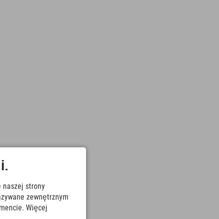
i.
 naszej strony
ekazywane zewnętrznym
mencie. Więcej