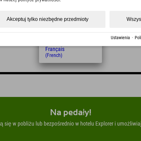
(Czech)
Polski
(Polish)
Akceptuj tylko niezbędne przedmioty
Wszys
Magyar
(Hungarian)
Nederlands
Ustawienia
·
Pol
(Dutch)
Français
(French)
Na pedały!
 się w pobliżu lub bezpośrednio w hotelu Explorer i umożliwiaj