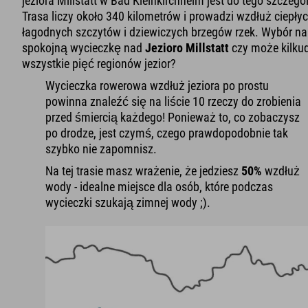
jeziora Millstatt w Bad Kleinkirchheim jest do tego szczeg
Trasa liczy około 340 kilometrów i prowadzi wzdłuż ciepłyc
łagodnych szczytów i dziewiczych brzegów rzek. Wybór nal
spokojną wycieczkę nad
Jezioro Millstatt
czy może kilku
wszystkie pięć regionów jezior?
Wycieczka rowerowa wzdłuż jeziora po prostu
powinna znaleźć się na liście 10 rzeczy do zrobienia
przed śmiercią każdego! Ponieważ to, co zobaczysz
po drodze, jest czymś, czego prawdopodobnie tak
szybko nie zapomnisz.
Na tej trasie masz wrażenie, że jedziesz
50%
wzdłuż
wody - idealne miejsce dla osób, które podczas
wycieczki szukają zimnej wody ;).