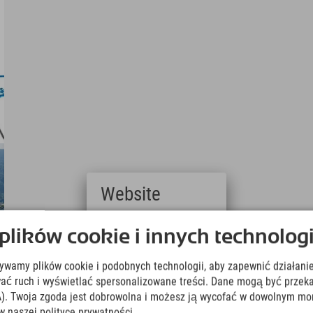
Website
Deutsch
ików cookie i innych technologi
(German)
English
żywamy plików cookie i podobnych technologii, aby zapewnić działanie
(English)
Italiano
ować ruch i wyświetlać spersonalizowane treści. Dane mogą być prz
(Italian)
). Twoja zgoda jest dobrowolna i możesz ją wycofać w dowolnym mo
Čeština
w naszej polityce prywatności.