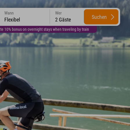
Wann
Wer
Suchen
Flexibel
2 Gäste
te 10% bonus on overnight stays when traveling by train