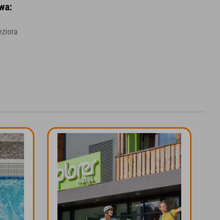
wa:
eziora