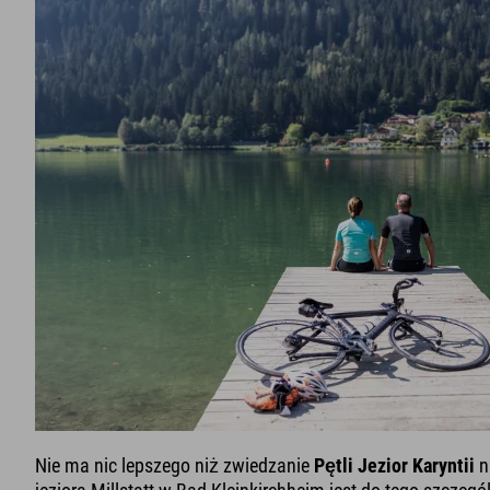
Nie ma nic lepszego niż zwiedzanie
Pętli Jezior Karyntii
n