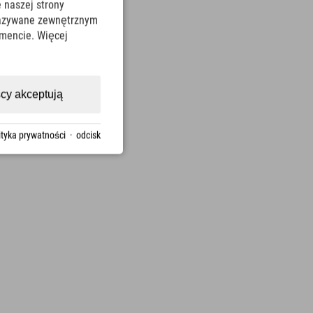
 naszej strony
ekazywane zewnętrznym
mencie. Więcej
cy akceptują
ityka prywatności
·
odcisk