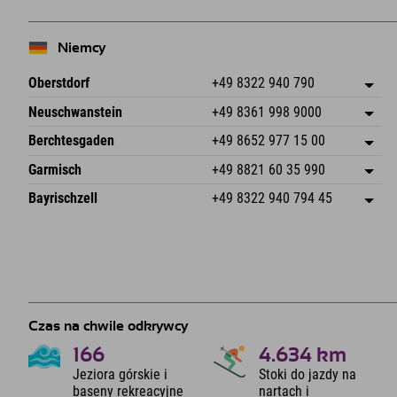
Niemcy
Oberstdorf
+49 8322 940 790
An der Breitach 3
Zapisz adres
Neuschwanstein
+49 8361 998 9000
87538 Fischen I. Allgäu
Informacje o przyjeździe
An der Riese 45
Zapisz adres
Niemcy
Książka
Berchtesgaden
+49 8652 977 15 00
87484 Nesselwang im Allgäu
Informacje o przyjeździe
Wyślij e-mail
Hofreitstr. 7
Zapisz adres
Niemcy
Książka
Garmisch
+49 8821 60 35 990
83471 Schönau am Königssee
Informacje o przyjeździe
Wyślij e-mail
Frickenstraße 22
Zapisz adres
Niemcy
Książka
Bayrischzell
+49 8322 940 794 45
82490 Farchant
Informacje o przyjeździe
Wyślij e-mail
Seebergstr. 17
Zapisz adres
Niemcy
Książka
83735 Bayrischzell
Informacje o przyjeździe
Wyślij e-mail
Niemcy
Książka
Wyślij e-mail
Czas na chwile odkrywcy
166
4.634
km
Jeziora górskie i
Stoki do jazdy na
baseny rekreacyjne
nartach i