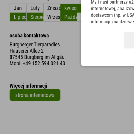
My i nasi partnerzy u
Jan
Luty
Zniszczyć
kwiecień
Móc
Czerwiec
internetowej, analiz
dostawcom (np. w USA
Lipiec
Sierpień
Wrzesień
Październik
Listopad
Grudzień
informacji znajdziesz 
osoba kontaktowa
Burgberger Tierparadies
Häuserer Allee 2
87545 Burgberg im Allgäu
Mobil
+49 152 594 021 40
Więcej informacji
strona internetowa
+
−