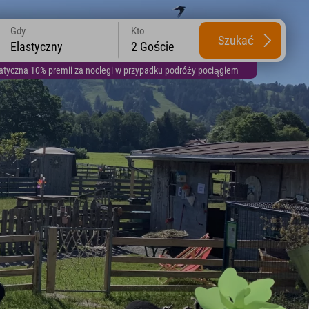
Gdy
Kto
Szukać
Elastyczny
2 Goście
yczna 10% premii za noclegi w przypadku podróży pociągiem