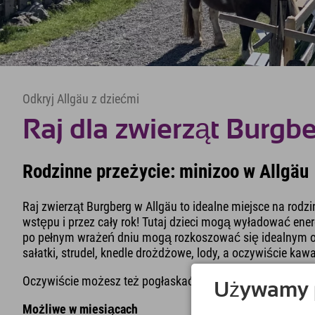
Odkryj Allgäu z dziećmi
Raj dla zwierząt Burgb
Rodzinne przeżycie: minizoo w Allgäu
Raj zwierząt Burgberg w Allgäu to idealne miejsce na rod
wstępu i przez cały rok! Tutaj dzieci mogą wyładować ene
po pełnym wrażeń dniu mogą rozkoszować się idealnym orz
sałatki, strudel, knedle drożdżowe, lody, a oczywiście kawa 
Oczywiście możesz też pogłaskać zwierzęta, bo nigdy nie j
Używamy pl
Możliwe w miesiącach