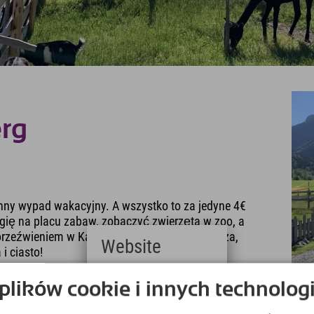
erg
zinny wypad wakacyjny. A wszystko to za jedyne 4€
rgię na placu zabaw, zobaczyć zwierzęta w zoo, a
eźwieniem w Kafe Kult! Pieczony chleb, pizza,
Website
i ciasto!
Deutsch
est za fajnie, żeby odwiedzić minizoo ;)
ików cookie i innych technologi
(German)
English