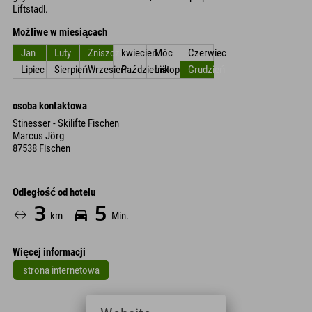
Liftstadl.
Możliwe w miesiącach
Jan
Luty
Zniszczyć
kwiecień
Móc
Czerwiec
Lipiec
Sierpień
Wrzesień
Październik
Listopad
Grudzień
osoba kontaktowa
Stinesser - Skilifte Fischen
Marcus Jörg
87538 Fischen
Odległość od hotelu
3
5
km
Min.
Więcej informacji
strona internetowa
Leaflet
| Map data © OpenStreetMap contributors