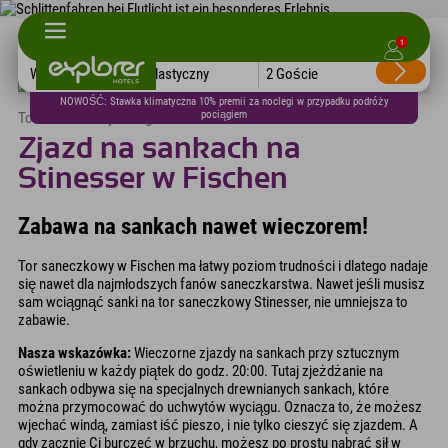
1
Wszystkie hotele
Elastyczny
2 Goście
NOWOŚĆ: Stawka klimatyczna 10% premii za noclegi w przypadku podróży
pociągiem
Tor saneczkowy w Allgäu
Zjazd na sankach na
Stinesser w Fischen
Zabawa na sankach nawet wieczorem!
Tor saneczkowy w Fischen ma łatwy poziom trudności i dlatego nadaje
się nawet dla najmłodszych fanów saneczkarstwa. Nawet jeśli musisz
sam wciągnąć sanki na tor saneczkowy Stinesser, nie umniejsza to
zabawie.
Nasza wskazówka:
Wieczorne zjazdy na sankach przy sztucznym
oświetleniu w każdy piątek do godz. 20:00. Tutaj zjeżdżanie na
sankach odbywa się na specjalnych drewnianych sankach, które
można przymocować do uchwytów wyciągu. Oznacza to, że możesz
wjechać windą, zamiast iść pieszo, i nie tylko cieszyć się zjazdem. A
gdy zacznie Ci burczeć w brzuchu, możesz po prostu nabrać sił w