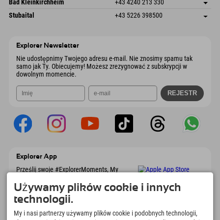
Austria
Książka
Bad Kleinkirchheim
+43 4240 213 330
6441 Umhausen
Informacje o przyjeździe
Wyślij e-mail
Dorfstraße 24
Zapisz adres
Austria
Książka
Stubaital
+43 5226 398500
9546 Bad Kleinkirchheim
Informacje o przyjeździe
Wyślij e-mail
Wiesenweg 6
Zapisz adres
Austria
Książka
6167 Neustift im Stubaital
Informacje o przyjeździe
Wyślij e-mail
Austria
Książka
Explorer Newsletter
Wyślij e-mail
Nie udostępnimy Twojego adresu e-mail. Nie znosimy spamu tak
samo jak Ty. Obiecujemy! Możesz zrezygnować z subskrypcji w
dowolnym momencie.
Explorer App
Prześlij swoje #ExplorerMoments, My
Explorer To Go z przeglądem rezerwacji, listą
marzeń, przeglądem restauracji i wieloma
Używamy plików cookie i innych
innymi. Pobierz teraz!
technologii.
My i nasi partnerzy używamy plików cookie i podobnych technologii,