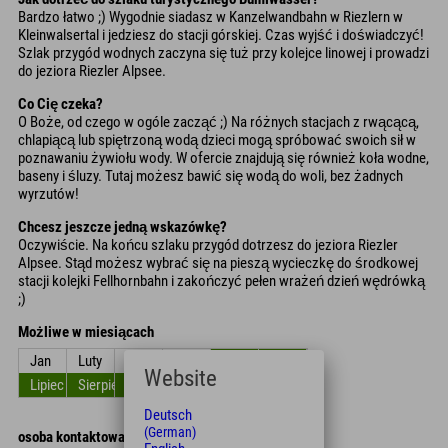
Bardzo łatwo ;) Wygodnie siadasz w Kanzelwandbahn w Riezlern w
Kleinwalsertal i jedziesz do stacji górskiej. Czas wyjść i doświadczyć!
Szlak przygód wodnych zaczyna się tuż przy kolejce linowej i prowadzi
do jeziora Riezler Alpsee.
Co Cię czeka?
O Boże, od czego w ogóle zacząć ;) Na różnych stacjach z rwącącą,
chlapiącą lub spiętrzoną wodą dzieci mogą spróbować swoich sił w
poznawaniu żywiołu wody. W ofercie znajdują się również koła wodne,
baseny i śluzy. Tutaj możesz bawić się wodą do woli, bez żadnych
wyrzutów!
Chcesz jeszcze jedną wskazówkę?
Oczywiście. Na końcu szlaku przygód dotrzesz do jeziora Riezler
Alpsee. Stąd możesz wybrać się na pieszą wycieczkę do środkowej
stacji kolejki Fellhornbahn i zakończyć pełen wrażeń dzień wędrówką
;)
Możliwe w miesiącach
Jan
Luty
Zniszczyć
kwiecień
Móc
Czerwiec
Website
Lipiec
Sierpień
Wrzesień
Październik
Listopad
Grudzień
Deutsch
(German)
osoba kontaktowa