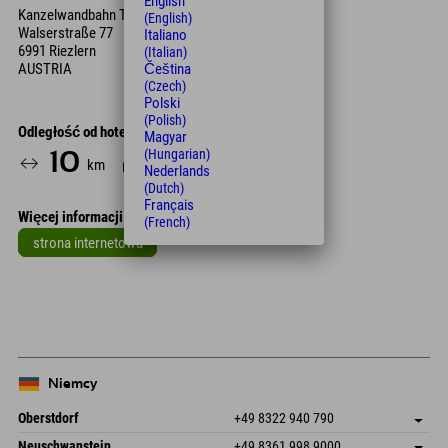
English
Kanzelwandbahn Talstation
(English)
Walserstraße 77
Italiano
6991 Riezlern
(Italian)
AUSTRIA
Čeština
(Czech)
Polski
(Polish)
Odległość od hotelu
Magyar
(Hungarian)
10
14
km
Min.
Nederlands
(Dutch)
Français
Więcej informacji
(French)
strona internetowa
Leaflet
| Map data © OpenStreetMap contributors
+
−
Niemcy
Oberstdorf
+49 8322 940 790
An der Breitach 3
Zapisz adres
Neuschwanstein
+49 8361 998 9000