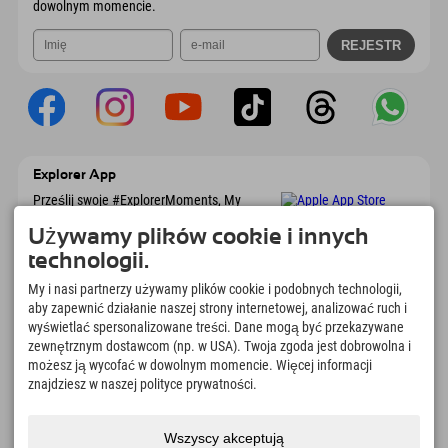
dowolnym momencie.
Explorer App
Prześlij swoje #ExplorerMoments, My
Explorer To Go z przeglądem rezerwacji, listą
marzeń, przeglądem restauracji i wieloma
Używamy plików cookie i innych
innymi. Pobierz teraz!
technologii.
My i nasi partnerzy używamy plików cookie i podobnych technologii,
Czas na chwile odkrywcy
aby zapewnić działanie naszej strony internetowej, analizować ruch i
wyświetlać spersonalizowane treści. Dane mogą być przekazywane
166
4.634
km
zewnętrznym dostawcom (np. w USA). Twoja zgoda jest dobrowolna i
Jeziora górskie i baseny
Stoki do jazdy na nartach i
możesz ją wycofać w dowolnym momencie. Więcej informacji
rekreacyjne
snowboardzie
znajdziesz w naszej polityce prywatności.
8.991
km
97
%
Szlaki do pieszych
Nasi goście nas polecają
wędrówek i wspinaczki
Wszyscy akceptują
górskiej