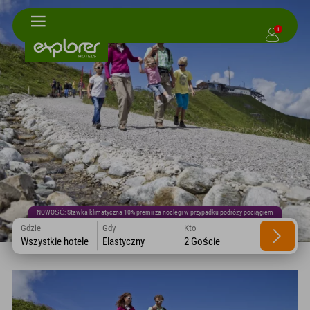
1
NOWOŚĆ: Stawka klimatyczna 10% premii za noclegi w przypadku podróży pociągiem
Gdzie
Gdy
Kto
Wszystkie hotele
Elastyczny
2 Goście