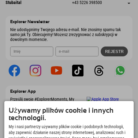
Dorfstraße 24
Zapisz adres
Austria
Książka
Stubaital
+43 5226 398500
9546 Bad Kleinkirchheim
Informacje o przyjeździe
Wyślij e-mail
Wiesenweg 6
Zapisz adres
Austria
Książka
6167 Neustift im Stubaital
Informacje o przyjeździe
Wyślij e-mail
Austria
Książka
Explorer Newsletter
Wyślij e-mail
Nie udostępnimy Twojego adresu e-mail. Nie znosimy spamu tak
samo jak Ty. Obiecujemy! Możesz zrezygnować z subskrypcji w
dowolnym momencie.
Explorer App
Prześlij swoje #ExplorerMoments, My
Explorer To Go z przeglądem rezerwacji, listą
marzeń, przeglądem restauracji i wieloma
Używamy plików cookie i innych
innymi. Pobierz teraz!
technologii.
My i nasi partnerzy używamy plików cookie i podobnych technologii,
Czas na chwile odkrywcy
aby zapewnić działanie naszej strony internetowej, analizować ruch i