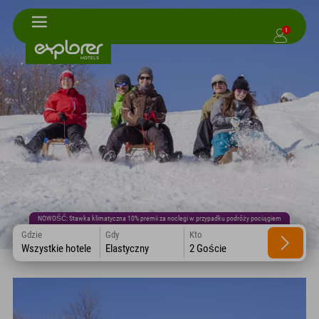
1
NOWOŚĆ: Stawka klimatyczna 10% premii za noclegi w przypadku podróży pociągiem
Gdzie
Gdy
Kto
Wszystkie hotele
Elastyczny
2 Goście