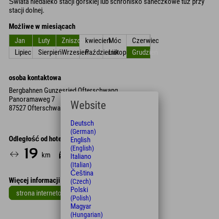
Świata niedaleko stacji górskiej lub schronisko saneczkowe tuż przy
stacji dolnej.
Możliwe w miesiącach
Jan
Luty
Zniszczyć
kwiecień
Móc
Czerwiec
Lipiec
Sierpień
Wrzesień
Październik
Listopad
Grudzień
osoba kontaktowa
Bergbahnen Gunzesried Ofterschwang
Panoramaweg 7
Website
87527 Ofterschwang
Deutsch
(German)
Odległość od hotelu
English
(English)
19
32
km
Min.
Italiano
(Italian)
Čeština
Więcej informacji
(Czech)
Polski
strona internetowa
(Polish)
Magyar
(Hungarian)