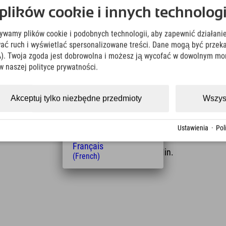
h. Tutaj kupujesz bilet parkingowy i podążasz za
Deutsch
ików cookie i innych technologi
(German)
English
żywamy plików cookie i podobnych technologii, aby zapewnić działanie
(English)
2-kilometrowe zejście z powrotem do doliny. Jeśli
Italiano
ować ruch i wyświetlać spersonalizowane treści. Dane mogą być prz
ożna tam również wypożyczyć sanki.
(Italian)
). Twoja zgoda jest dobrowolna i możesz ją wycofać w dowolnym mo
Čeština
w naszej polityce prywatności.
(Czech)
Polski
(Polish)
Akceptuj tylko niezbędne przedmioty
Wszys
Magyar
(Hungarian)
Nederlands
Ustawienia
·
Pol
Odległość od hotelu
(Dutch)
Français
4
8
km
Min.
(French)