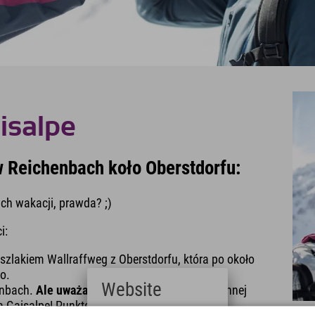
isalpe
 Reichenbach koło Oberstdorfu:
h wakacji, prawda? ;)
i:
zlakiem Wallraffweg z Oberstdorfu, która po około
o.
Website
enbach.
Ale uważaj:
wybierając tę opcję godzinnej
Gaisalpe! Punktem wyjścia jest parking dla