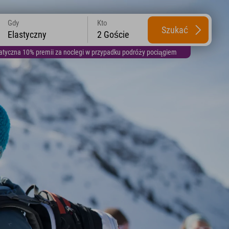
Gdy
Kto
Szukać
Elastyczny
2 Goście
yczna 10% premii za noclegi w przypadku podróży pociągiem