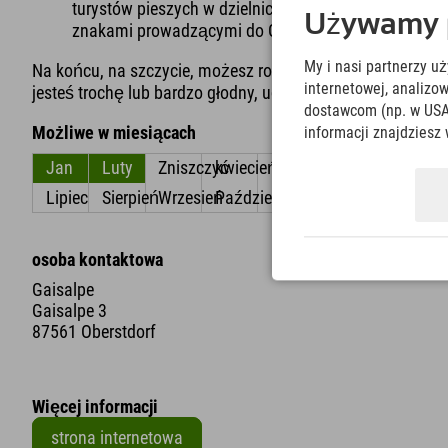
turystów pieszych w dzielnicy Oberstdorf Reichenbac
Używamy pl
znakami prowadzącymi do Gaisalpe.
My i nasi partnerzy u
Na końcu, na szczycie, możesz rozpocząć szybkie i kręte, 
internetowej, analiz
jesteś trochę lub bardzo głodny, udaj się do Gaisalpe. M
dostawcom (np. w USA
Możliwe w miesiącach
informacji znajdziesz 
Jan
Luty
Zniszczyć
kwiecień
Móc
Czerwiec
Lipiec
Sierpień
Wrzesień
Październik
Listopad
Grudzień
osoba kontaktowa
Gaisalpe
Gaisalpe 3
87561 Oberstdorf
Więcej informacji
strona internetowa