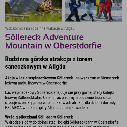
Wskazówka na rodzinne wakacje w Allgäu
Söllereck Adventure
Mountain w Oberstdorfie
Rodzinna górska atrakcja z torem
saneczkowym w Allgäu
Akcja w lesie wspinaczkowym Söllereck
- najwyższym w Niemczech
leśnym parku linowym w Oberstdorfie
Las wspinaczkowy Söllereck znajduje się przy górnej stacji kolejki
linowej Söllereckbahn. Osiem tras o różnym poziomie trudności
oferuje szeroką gamę wspinaczkowych atrakcji dla dzieci i dorosłych.
PS. MEGA widoki na góry Allgäu są tutaj zawarte ;)
Wyścig piłeczkami Sölli'ego w Söllereck
W drodze z góry do dolnej stacji kolejki Söllereckbahn w Oberstdorfie