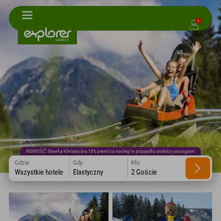
1
NOWOŚĆ: Stawka klimatyczna 10% premii za noclegi w przypadku podróży pociągiem
Gdzie
Gdy
Kto
Wszystkie hotele
Elastyczny
2 Goście