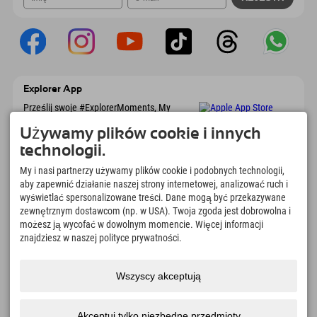
Explorer App
Prześlij swoje #ExplorerMoments, My
Explorer To Go z przeglądem rezerwacji, listą
marzeń, przeglądem restauracji i wieloma
Używamy plików cookie i innych
innymi. Pobierz teraz!
technologii.
My i nasi partnerzy używamy plików cookie i podobnych technologii,
Czas na chwile odkrywcy
aby zapewnić działanie naszej strony internetowej, analizować ruch i
wyświetlać spersonalizowane treści. Dane mogą być przekazywane
166
4.634
km
zewnętrznym dostawcom (np. w USA). Twoja zgoda jest dobrowolna i
Jeziora górskie i baseny
Stoki do jazdy na nartach i
możesz ją wycofać w dowolnym momencie. Więcej informacji
rekreacyjne
snowboardzie
znajdziesz w naszej polityce prywatności.
8.991
km
97
%
Szlaki do pieszych
Nasi goście nas polecają
wędrówek i wspinaczki
Wszyscy akceptują
górskiej
Akceptuj tylko niezbędne przedmioty