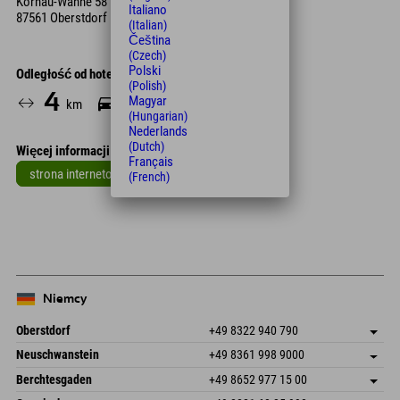
Kornau-Wanne 58
Italiano
87561 Oberstdorf
(Italian)
Čeština
(Czech)
Polski
Odległość od hotelu
(Polish)
4
5
Magyar
km
Min.
(Hungarian)
Nederlands
(Dutch)
Więcej informacji
Français
strona internetowa
(French)
Leaflet
| Map data © OpenStreetMap contributors
+
−
Niemcy
Oberstdorf
+49 8322 940 790
An der Breitach 3
Zapisz adres
Neuschwanstein
+49 8361 998 9000
87538 Fischen I. Allgäu
Informacje o przyjeździe
An der Riese 45
Zapisz adres
Niemcy
Książka
Berchtesgaden
+49 8652 977 15 00
87484 Nesselwang im Allgäu
Informacje o przyjeździe
Wyślij e-mail
Hofreitstr. 7
Zapisz adres