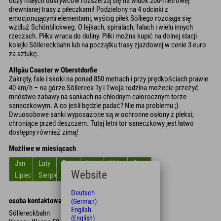
oczy małych odkrywców rozszerzą się na widok 200-metrowej
drewnianej trasy z piłeczkami! Podzielony na 4 odcinki z
emocjonującymi elementami, wyścig piłek Sölliego rozciąga się
wzdłuż Schönblickweg. O lejkach, spiralach, falach i wielu innych
rzeczach. Piłka wraca do doliny. Piłki można kupić na dolnej stacji
kolejki Söllereckbahn lub na początku trasy zjazdowej w cenie 3 euro
za sztukę.
Allgäu Coaster w Oberstdorfie
Zakręty, fale i skoki na ponad 850 metrach i przy prędkościach prawie
40 km/h – na górze Söllereck Ty i Twoja rodzina możecie przeżyć
mnóstwo zabawy na sankach na chłodnym całorocznym torze
saneczkowym. A co jeśli będzie padać? Nie ma problemu ;)
Dwuosobowe sanki wyposażone są w ochronne osłony z pleksi,
chroniące przed deszczem. Tutaj letni tor saneczkowy jest łatwo
dostępny również zimą!
Możliwe w miesiącach
Jan
Luty
Zniszczyć
kwiecień
Móc
Czerwiec
Website
Lipiec
Sierpień
Wrzesień
Październik
Listopad
Grudzień
Deutsch
osoba kontaktowa
(German)
English
Söllereckbahn
(English)