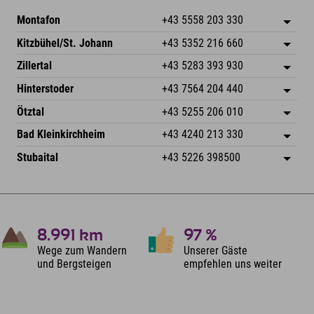
Montafon
+43 5558 203 330
Dorfstr. 127b
Adresse speichern
Kitzbühel/St. Johann
+43 5352 216 660
6793 Gaschurn/Montafon
Anreiseinfos
Speckbacherstraße 87
Adresse speichern
Österreich
Buchen
Zillertal
+43 5283 393 930
6380 St. Johann in Tirol
Anreiseinfos
Mail senden
Schmiedau 2
Adresse speichern
Österreich
Buchen
Hinterstoder
+43 7564 204 440
6272 Kaltenbach im Zillertal
Anreiseinfos
Mail senden
Freizeitpark 10
Adresse speichern
Österreich
Buchen
Ötztal
+43 5255 206 010
4573 Hinterstoder
Anreiseinfos
Mail senden
Gscheat 14
Adresse speichern
Österreich
Buchen
Bad Kleinkirchheim
+43 4240 213 330
6441 Umhausen
Anreiseinfos
Mail senden
Dorfstraße 24
Adresse speichern
Österreich
Buchen
Stubaital
+43 5226 398500
9546 Bad Kleinkirchheim
Anreiseinfos
Mail senden
Wiesenweg 6
Adresse speichern
Österreich
Buchen
6167 Neustift im Stubaital
Anreiseinfos
Mail senden
Österreich
Buchen
Mail senden
8.991
km
97
%
Wege zum Wandern
Unserer Gäste
und Bergsteigen
empfehlen uns weiter