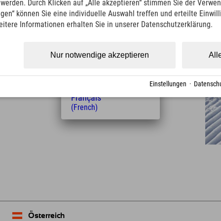
t werden. Durch Klicken auf „Alle akzeptieren“ stimmen Sie der Verwe
(Italian)
ngen“ können Sie eine individuelle Auswahl treffen und erteilte Einwil
Čeština
eitere Informationen erhalten Sie in unserer Datenschutzerklärung.
(Czech)
Entfernung vom Hotel
Polski
(Polish)
10
16
Nur notwendige akzeptieren
All
km
Min.
Magyar
(Hungarian)
Nederlands
Einstellungen
·
Datenschu
(Dutch)
Français
(French)
Leaflet
| Map data © OpenStreetMap contributors
Österreich