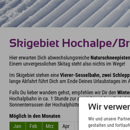
Skigebiet Hochalpe/Br
Hier erwarten Dich abwechslungsreiche
Naturschneepisten
Einem unvergesslichen Skitag steht also nichts im Wege!
Im Skigebiet stehen eine
Vierer-Sesselbahn, zwei Schleppl
lange Abfahrt führt Dich am Ende Deines Urlaubstages im A
Falls Du lieber wandern gehst, empfehlen wir Dir den
Winte
Hochalpbahn in ca. 1 Stunde zur aussichtsreichen Ostlerhü
Sonnenterrassen der Hochalphütte oder des Berghaus Allg
Wir verwe
Möglich in den Monaten
Wir und unsere Partne
gestalten und fortla
Jan
Feb
Mrz
Apr
Mai
Jun