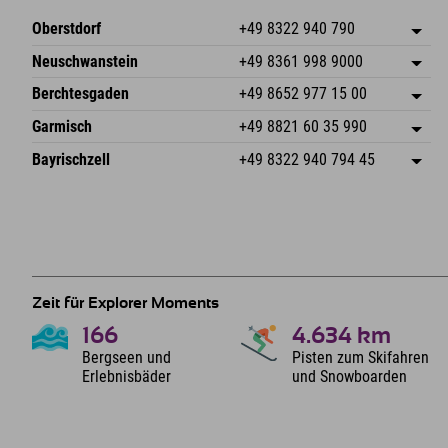
Oberstdorf
+49 8322 940 790
An der Breitach 3
Adresse speichern
Neuschwanstein
+49 8361 998 9000
87538 Fischen I. Allgäu
Anreiseinfos
An der Riese 45
Adresse speichern
Deutschland
Buchen
Berchtesgaden
+49 8652 977 15 00
87484 Nesselwang im Allgäu
Anreiseinfos
Mail senden
Hofreitstr. 7
Adresse speichern
Deutschland
Buchen
Garmisch
+49 8821 60 35 990
83471 Schönau am Königssee
Anreiseinfos
Mail senden
Frickenstraße 22
Adresse speichern
Deutschland
Buchen
Bayrischzell
+49 8322 940 794 45
82490 Farchant
Anreiseinfos
Mail senden
Seebergstr. 17
Adresse speichern
Deutschland
Buchen
83735 Bayrischzell
Anreiseinfos
Mail senden
Deutschland
Buchen
Mail senden
Zeit für Explorer Moments
166
4.634
km
Bergseen und
Pisten zum Skifahren
Erlebnisbäder
und Snowboarden