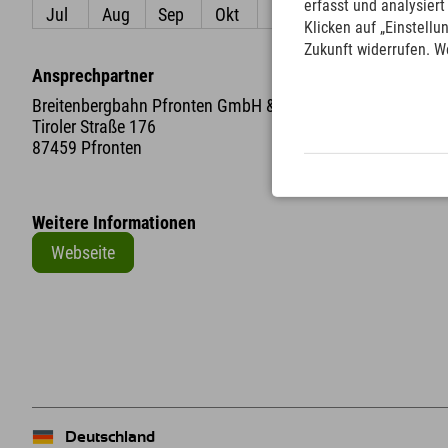
erfasst und analysier
Jul
Aug
Sep
Okt
Nov
Dez
Klicken auf „Einstellu
Zukunft widerrufen. W
Ansprechpartner
Breitenbergbahn Pfronten GmbH & Co. KG
Tiroler Straße 176
87459 Pfronten
Weitere Informationen
Webseite
+
−
Deutschland