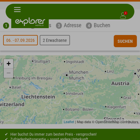
1
Suche
Extras
Adresse
Buchen
1
2
3
4
06. - 07.09.2026
2 Erwachsene
SUCHEN
+
−
Leaflet
| Map data © OpenStreetMap contributors
Hier buchst Du immer zum besten Preis - versprochen!
Zufriedenheitsgarantie – sonst andere Unterkunft.