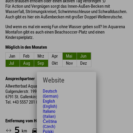
auch draußen erholen oder einen aktiven Tag verbringen :D
Für Action und Vergnügen sorgt das Innen-Außen-Becken mit
Wasserfall, Strömungskreisel, Schwimmschleuse und Schwallduschen.
Auch gibt es hier ein Außenbecken mit großer Doppel-Wellenrutsche.
Und wenn es mal ein wenig Fun ohne Wasser geben soll? Im Aquarena
Montafon gibt es auch einen Beachsoccer-Platz und einen
Kinderspielplatz.
Möglich in den Monaten
Jan
Feb
Mrz
Apr
Mai
Jun
Jul
Aug
Sep
Okt
Nov
Dez
Ansprechpartner
Website
Allwetterbad Aquarena Montafon
Deutsch
Galgenulerstr. 199a
(German)
6791 St. Gallenkirch
English
Tel.
+43 5557 201 88
(English)
Italiano
(Italian)
Entfernung vom Hotel
Čeština
(Czech)
5
8
km
Min.
Polski