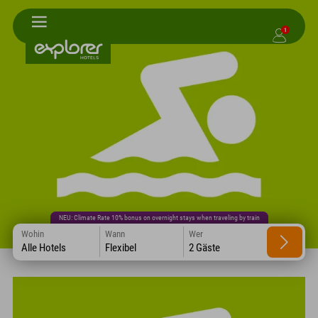
1
NEU: Climate Rate 10% bonus on overnight stays when traveling by train
Wohin
Wann
Wer
Alle Hotels
Flexibel
2 Gäste