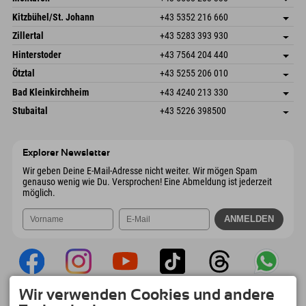
Dorfstr. 127b
Adresse speichern
Kitzbühel/St. Johann
+43 5352 216 660
6793 Gaschurn/Montafon
Anreiseinfos
Speckbacherstraße 87
Adresse speichern
Österreich
Buchen
Zillertal
+43 5283 393 930
6380 St. Johann in Tirol
Anreiseinfos
Mail senden
Schmiedau 2
Adresse speichern
Österreich
Buchen
Hinterstoder
+43 7564 204 440
6272 Kaltenbach im Zillertal
Anreiseinfos
Mail senden
Freizeitpark 10
Adresse speichern
Österreich
Buchen
Ötztal
+43 5255 206 010
4573 Hinterstoder
Anreiseinfos
Mail senden
Gscheat 14
Adresse speichern
Österreich
Buchen
Bad Kleinkirchheim
+43 4240 213 330
6441 Umhausen
Anreiseinfos
Mail senden
Dorfstraße 24
Adresse speichern
Österreich
Buchen
Stubaital
+43 5226 398500
9546 Bad Kleinkirchheim
Anreiseinfos
Mail senden
Wiesenweg 6
Adresse speichern
Österreich
Buchen
6167 Neustift im Stubaital
Anreiseinfos
Mail senden
Österreich
Buchen
Explorer Newsletter
Mail senden
Wir geben Deine E-Mail-Adresse nicht weiter. Wir mögen Spam
genauso wenig wie Du. Versprochen! Eine Abmeldung ist jederzeit
möglich.
Wir verwenden Cookies und andere