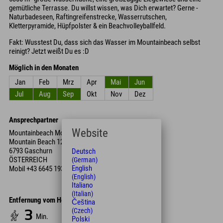
gemütliche Terrasse. Du willst wissen, was Dich erwartet? Gerne -
Naturbadeseen, Raftingreifenstrecke, Wasserrutschen,
Kletterpyramide, Hüpfpolster & ein Beachvolleyballfeld.
Fakt: Wusstest Du, dass sich das Wasser im Mountainbeach selbst
reinigt? Jetzt weißt Du es :D
Möglich in den Monaten
Jan
Feb
Mrz
Apr
Mai
Jun
Jul
Aug
Sep
Okt
Nov
Dez
Ansprechpartner
Website
Mountainbeach Montafon
Mountain Beach 127 127
6793 Gaschurn
Deutsch
ÖSTERREICH
(German)
English
Mobil
+43 6645 193 563
(English)
Italiano
(Italian)
Entfernung vom Hotel
Čeština
(Czech)
3
Min.
Polski