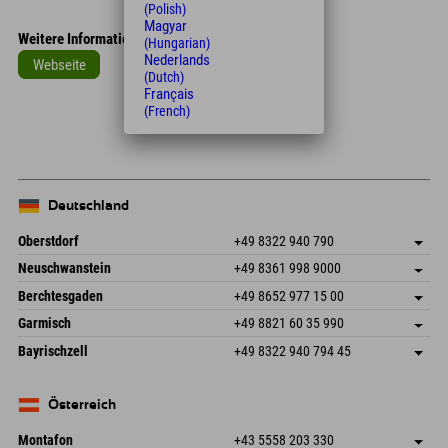
(Polish)
Magyar
Weitere Informationen
(Hungarian)
Nederlands
Webseite
(Dutch)
Français
Leaflet
| Map data © OpenStreetMap contributors
(French)
+
−
Deutschland
Oberstdorf
+49 8322 940 790
An der Breitach 3
Adresse speichern
Neuschwanstein
+49 8361 998 9000
87538 Fischen I. Allgäu
Anreiseinfos
An der Riese 45
Adresse speichern
Deutschland
Buchen
Berchtesgaden
+49 8652 977 15 00
87484 Nesselwang im Allgäu
Anreiseinfos
Mail senden
Hofreitstr. 7
Adresse speichern
Deutschland
Buchen
Garmisch
+49 8821 60 35 990
83471 Schönau am Königssee
Anreiseinfos
Mail senden
Frickenstraße 22
Adresse speichern
Deutschland
Buchen
Bayrischzell
+49 8322 940 794 45
82490 Farchant
Anreiseinfos
Mail senden
Seebergstr. 17
Adresse speichern
Deutschland
Buchen
83735 Bayrischzell
Anreiseinfos
Mail senden
Deutschland
Buchen
Österreich
Mail senden
Montafon
+43 5558 203 330