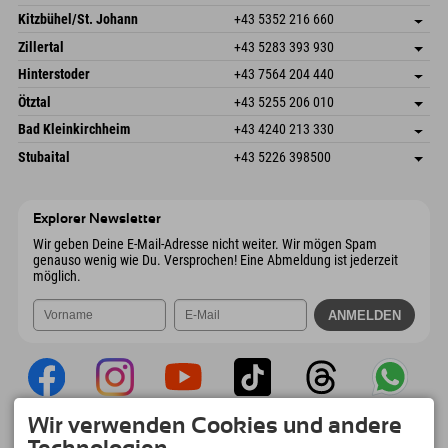
Dorfstr. 127b
Adresse speichern
Kitzbühel/St. Johann
+43 5352 216 660
6793 Gaschurn/Montafon
Anreiseinfos
Speckbacherstraße 87
Adresse speichern
Österreich
Buchen
Zillertal
+43 5283 393 930
6380 St. Johann in Tirol
Anreiseinfos
Mail senden
Schmiedau 2
Adresse speichern
Österreich
Buchen
Hinterstoder
+43 7564 204 440
6272 Kaltenbach im Zillertal
Anreiseinfos
Mail senden
Freizeitpark 10
Adresse speichern
Österreich
Buchen
Ötztal
+43 5255 206 010
4573 Hinterstoder
Anreiseinfos
Mail senden
Gscheat 14
Adresse speichern
Österreich
Buchen
Bad Kleinkirchheim
+43 4240 213 330
6441 Umhausen
Anreiseinfos
Mail senden
Dorfstraße 24
Adresse speichern
Österreich
Buchen
Stubaital
+43 5226 398500
9546 Bad Kleinkirchheim
Anreiseinfos
Mail senden
Wiesenweg 6
Adresse speichern
Österreich
Buchen
6167 Neustift im Stubaital
Anreiseinfos
Mail senden
Österreich
Buchen
Explorer Newsletter
Mail senden
Wir geben Deine E-Mail-Adresse nicht weiter. Wir mögen Spam
genauso wenig wie Du. Versprochen! Eine Abmeldung ist jederzeit
möglich.
Wir verwenden Cookies und andere
Explorer App