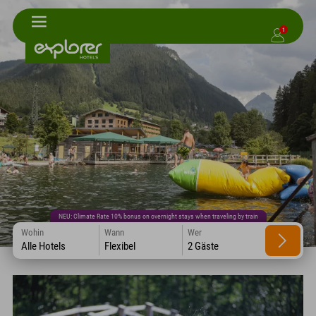
1
NEU: Climate Rate 10% bonus on overnight stays when traveling by train
Wohin
Wann
Wer
Alle Hotels
Flexibel
2 Gäste