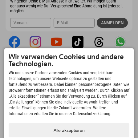
Wir geben Deine E-Mail-Adresse nicht weiter. Wir mögen Spam
genauso wenig wie Du. Versprochen! Eine Abmeldung ist jederzeit
möglich.
Wir verwenden Cookies und andere
Explorer App
Technologien.
Upload Deiner #ExplorerMoments, Mein
Wir und unsere Partner verwenden Cookies und vergleichbare
Explorer To Go mit Buchungsübersicht,
Technologien, um unsere Webseite optimal zu gestalten und
Bucketlist, Restaurantübersicht uvm. Jetzt
fortlaufend zu verbessern. Dabei können personenbezogene Daten wie
downloaden!
Browserinformationen erfasst und analysiert werden. Durch Klicken auf
„Alle akzeptieren“ stimmen Sie der Verwendung zu. Durch Klicken auf
„Einstellungen“ können Sie eine individuelle Auswahl treffen und
Zeit für Explorer Moments
erteilte Einwilligungen für die Zukunft widerrufen. Weitere
166
4.634
km
Informationen erhalten Sie in unserer Datenschutzerklärung.
Bergseen und Erlebnisbäder
Pisten zum Skifahren und
Snowboarden
8.991
km
97
%
Alle akzeptieren
Wege zum Wandern und
Unserer Gäste empfehlen