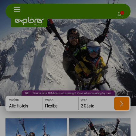
1
NEU: Climate Rate 10% bonus on overnight stays when traveling by train
Wohin
Wann
Wer
Alle Hotels
Flexibel
2 Gäste