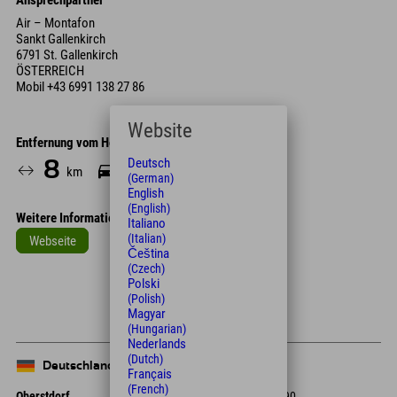
Ansprechpartner
Air – Montafon
Sankt Gallenkirch
6791 St. Gallenkirch
ÖSTERREICH
Mobil
+43 6991 138 27 86
Website
Entfernung vom Hotel
Deutsch
8
13
km
Min.
(German)
English
(English)
Weitere Informationen
Italiano
(Italian)
Webseite
Čeština
Leaflet
| Map data © OpenStreetMap contributors
(Czech)
Polski
+
(Polish)
Magyar
−
(Hungarian)
Nederlands
(Dutch)
Deutschland
Français
(French)
Oberstdorf
+49 8322 940 790