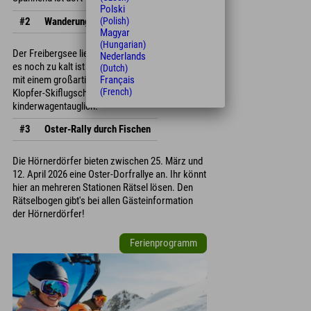
Polski
#2
Wanderung Freibergsee
(Polish)
Magyar
(Hungarian)
Der Freibergsee liegt auf 931 Meter. Auch wenn
Nederlands
es noch zu kalt ist zum Baden, wird Ihr belohnt
(Dutch)
mit einem großartigen Blick auf die Heini-
Français
(French)
Klopfer-Skiflugschanze. Die Wanderung ist
kinderwagentauglich.
#3
Oster-Rally durch Fischen
Die Hörnerdörfer bieten zwischen 25. März und
12. April 2026 eine Oster-Dorfrallye an. Ihr könnt
hier an mehreren Stationen Rätsel lösen. Den
Rätselbogen gibt's bei allen Gästeinformation
der Hörnerdörfer!
Ferienprogramm