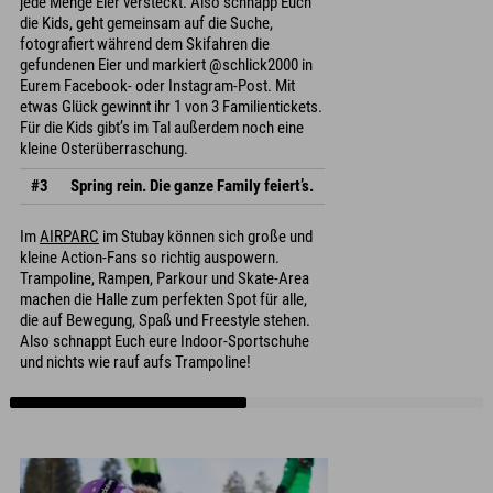
jede Menge Eier versteckt. Also schnapp Euch
die Kids, geht gemeinsam auf die Suche,
fotografiert während dem Skifahren die
gefundenen Eier und markiert @schlick2000 in
Eurem Facebook- oder Instagram-Post. Mit
etwas Glück gewinnt ihr 1 von 3 Familientickets.
Für die Kids gibt’s im Tal außerdem noch eine
kleine Osterüberraschung.
#3
Spring rein. Die ganze Family feiert’s.
Im
AIRPARC
im Stubay können sich große und
kleine Action-Fans so richtig auspowern.
Trampoline, Rampen, Parkour und Skate-Area
machen die Halle zum perfekten Spot für alle,
die auf Bewegung, Spaß und Freestyle stehen.
Also schnappt Euch eure Indoor-Sportschuhe
und nichts wie rauf aufs Trampoline!