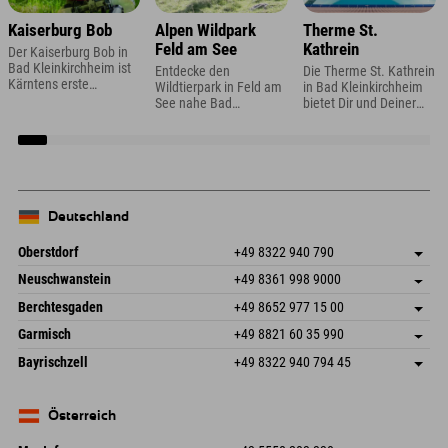
Kaiserburg Bob
Alpen Wildpark
Therme St.
Feld am See
Kathrein
Der Kaiserburg Bob in
Bad Kleinkirchheim ist
Entdecke den
Die Therme St. Kathrein
Kärntens erste
Wildtierpark in Feld am
in Bad Kleinkirchheim
Rollbobbahn an der
See nahe Bad
bietet Dir und Deiner
Talstation der
Kleinkirchheim mit 30
Familie das ganze Jahr
Kaiserburgbahn. Auf
verschiedenen Wild-
über Action und
1,4 km geht es das
und Haustierrassen und
Erholung in einer
ganze Jahr rasant den
Streichelzoo.
einladenden
Berg hinunter.
Badelandschaft.
Deutschland
Oberstdorf
+49 8322 940 790
An der Breitach 3
Adresse speichern
Neuschwanstein
+49 8361 998 9000
87538 Fischen I. Allgäu
Anreiseinfos
An der Riese 45
Adresse speichern
Deutschland
Buchen
Berchtesgaden
+49 8652 977 15 00
87484 Nesselwang im Allgäu
Anreiseinfos
Mail senden
Hofreitstr. 7
Adresse speichern
Deutschland
Buchen
Garmisch
+49 8821 60 35 990
83471 Schönau am Königssee
Anreiseinfos
Mail senden
Frickenstraße 22
Adresse speichern
Deutschland
Buchen
Bayrischzell
+49 8322 940 794 45
82490 Farchant
Anreiseinfos
Mail senden
Seebergstr. 17
Adresse speichern
Deutschland
Buchen
83735 Bayrischzell
Anreiseinfos
Mail senden
Deutschland
Buchen
Österreich
Mail senden