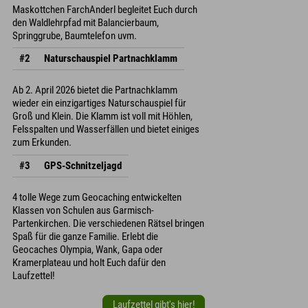
Maskottchen FarchAnderl begleitet Euch durch
den Waldlehrpfad mit Balancierbaum,
Springgrube, Baumtelefon uvm.
#2
Naturschauspiel Partnachklamm
Ab 2. April 2026 bietet die Partnachklamm
wieder ein einzigartiges Naturschauspiel für
Groß und Klein. Die Klamm ist voll mit Höhlen,
Felsspalten und Wasserfällen und bietet einiges
zum Erkunden.
#3
GPS-Schnitzeljagd
4 tolle Wege zum Geocaching entwickelten
Klassen von Schulen aus Garmisch-
Partenkirchen. Die verschiedenen Rätsel bringen
Spaß für die ganze Familie. Erlebt die
Geocaches Olympia, Wank, Gapa oder
Kramerplateau und holt Euch dafür den
Laufzettel!
Laufzettel gibt's hier!