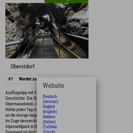
Oberstdorf
#1
Werdet zu Höhlenforschern!
Website
Ausflugstipp mit 120 Millionen Jahre
Deutsch
Geschichte: Die Sturmannshöhle in
(German)
Obermaiselstein. In den Osterferien hat die
English
Höhle jeden Tag von 11 bis 16 Uhr geöffnet. Es
(English)
ist die einzige begehbare Spalthöhle im Allgäu.
Italiano
Im Zuge dessen könnt Ihr danach noch den
(Italian)
Alpenwildpark in Obermaiselstein besuchen.
Čeština
(Czech)
Spannend ist dort vor allem die Wildtierfütterung.