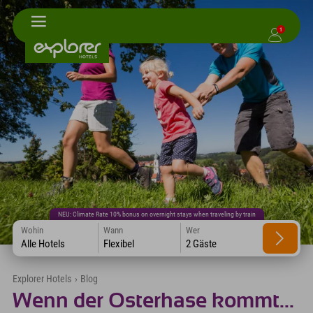
1
NEU: Climate Rate 10% bonus on overnight stays when traveling by train
Wohin
Wann
Wer
Alle Hotels
Flexibel
2 Gäste
Explorer Hotels
›
Blog
Wenn der Osterhase kommt...