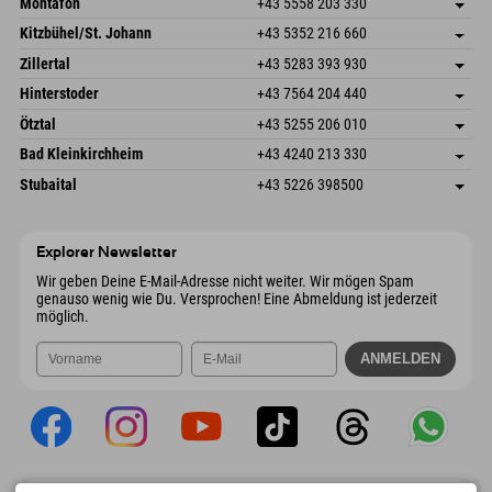
Montafon
+43 5558 203 330
Dorfstr. 127b
Adresse speichern
Kitzbühel/St. Johann
+43 5352 216 660
6793 Gaschurn/Montafon
Anreiseinfos
Speckbacherstraße 87
Adresse speichern
Österreich
Buchen
Zillertal
+43 5283 393 930
6380 St. Johann in Tirol
Anreiseinfos
Mail senden
Schmiedau 2
Adresse speichern
Österreich
Buchen
Hinterstoder
+43 7564 204 440
6272 Kaltenbach im Zillertal
Anreiseinfos
Mail senden
Freizeitpark 10
Adresse speichern
Österreich
Buchen
Ötztal
+43 5255 206 010
4573 Hinterstoder
Anreiseinfos
Mail senden
Gscheat 14
Adresse speichern
Österreich
Buchen
Bad Kleinkirchheim
+43 4240 213 330
6441 Umhausen
Anreiseinfos
Mail senden
Dorfstraße 24
Adresse speichern
Österreich
Buchen
Stubaital
+43 5226 398500
9546 Bad Kleinkirchheim
Anreiseinfos
Mail senden
Wiesenweg 6
Adresse speichern
Österreich
Buchen
6167 Neustift im Stubaital
Anreiseinfos
Mail senden
Österreich
Buchen
Explorer Newsletter
Mail senden
Wir geben Deine E-Mail-Adresse nicht weiter. Wir mögen Spam
genauso wenig wie Du. Versprochen! Eine Abmeldung ist jederzeit
möglich.