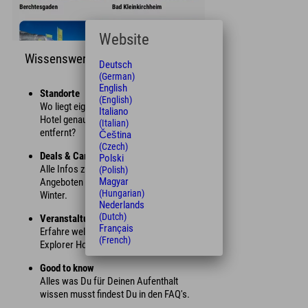
Website
Wissenswertes
Deutsch
(German)
English
Standorte
(English)
Wo liegt eigentlich welches Explorer
Italiano
Hotel genau und wie weit bist Du davon
(Italian)
entfernt?
Čeština
(Czech)
Deals & Camps
Polski
Alle Infos zu unseren aktuellen
(Polish)
Magyar
Angeboten & Camps im Sommer und
(Hungarian)
Winter.
Nederlands
(Dutch)
Veranstaltungen
Français
Erfahre welche Events in der Nähe der
(French)
Explorer Hotels stattfinden.
Good to know
Alles was Du für Deinen Aufenthalt
wissen musst findest Du in den FAQ's.