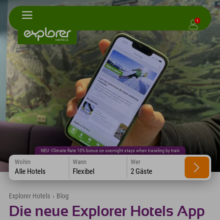
1
NEU: Climate Rate 10% bonus on overnight stays when traveling by train
Wohin
Wann
Wer
Alle Hotels
Flexibel
2 Gäste
Explorer Hotels
›
Blog
Die neue Explorer Hotels App