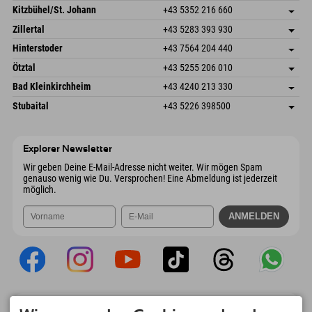
Dorfstr. 127b
Adresse speichern
Kitzbühel/St. Johann
+43 5352 216 660
6793 Gaschurn/Montafon
Anreiseinfos
Speckbacherstraße 87
Adresse speichern
Österreich
Buchen
Zillertal
+43 5283 393 930
6380 St. Johann in Tirol
Anreiseinfos
Mail senden
Schmiedau 2
Adresse speichern
Österreich
Buchen
Hinterstoder
+43 7564 204 440
6272 Kaltenbach im Zillertal
Anreiseinfos
Mail senden
Freizeitpark 10
Adresse speichern
Österreich
Buchen
Ötztal
+43 5255 206 010
4573 Hinterstoder
Anreiseinfos
Mail senden
Gscheat 14
Adresse speichern
Österreich
Buchen
Bad Kleinkirchheim
+43 4240 213 330
6441 Umhausen
Anreiseinfos
Mail senden
Dorfstraße 24
Adresse speichern
Österreich
Buchen
Stubaital
+43 5226 398500
9546 Bad Kleinkirchheim
Anreiseinfos
Mail senden
Wiesenweg 6
Adresse speichern
Österreich
Buchen
6167 Neustift im Stubaital
Anreiseinfos
Mail senden
Österreich
Buchen
Explorer Newsletter
Mail senden
Wir geben Deine E-Mail-Adresse nicht weiter. Wir mögen Spam
genauso wenig wie Du. Versprochen! Eine Abmeldung ist jederzeit
möglich.
Explorer App