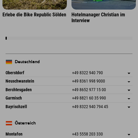
Erlebe die Bike Republic Sölden
Hotelmanager Christian im
Interview
Deutschland
Oberstdorf
+49 8322 940 790
An der Breitach 3
Adresse speichern
Neuschwanstein
+49 8361 998 9000
87538 Fischen I. Allgäu
Anreiseinfos
An der Riese 45
Adresse speichern
Deutschland
Buchen
Berchtesgaden
+49 8652 977 15 00
87484 Nesselwang im Allgäu
Anreiseinfos
Mail senden
Hofreitstr. 7
Adresse speichern
Deutschland
Buchen
Garmisch
+49 8821 60 35 990
83471 Schönau am Königssee
Anreiseinfos
Mail senden
Frickenstraße 22
Adresse speichern
Deutschland
Buchen
Bayrischzell
+49 8322 940 794 45
82490 Farchant
Anreiseinfos
Mail senden
Seebergstr. 17
Adresse speichern
Deutschland
Buchen
83735 Bayrischzell
Anreiseinfos
Mail senden
Deutschland
Buchen
Österreich
Mail senden
Montafon
+43 5558 203 330