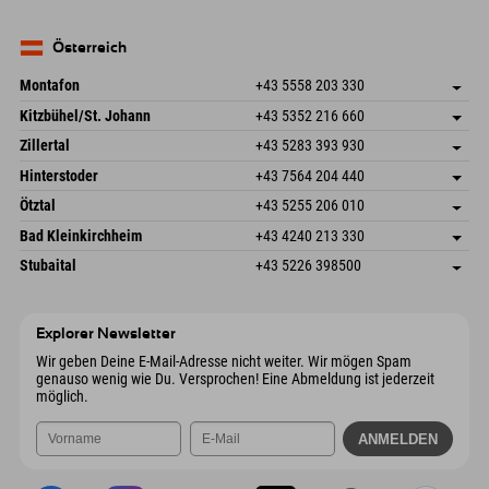
Mail senden
Seebergstr. 17
Adresse speichern
Deutschland
Buchen
83735 Bayrischzell
Anreiseinfos
Mail senden
Deutschland
Buchen
Österreich
Mail senden
Montafon
+43 5558 203 330
Dorfstr. 127b
Adresse speichern
Kitzbühel/St. Johann
+43 5352 216 660
6793 Gaschurn/Montafon
Anreiseinfos
Speckbacherstraße 87
Adresse speichern
Österreich
Buchen
Zillertal
+43 5283 393 930
6380 St. Johann in Tirol
Anreiseinfos
Mail senden
Schmiedau 2
Adresse speichern
Österreich
Buchen
Hinterstoder
+43 7564 204 440
6272 Kaltenbach im Zillertal
Anreiseinfos
Mail senden
Freizeitpark 10
Adresse speichern
Österreich
Buchen
Ötztal
+43 5255 206 010
4573 Hinterstoder
Anreiseinfos
Mail senden
Gscheat 14
Adresse speichern
Österreich
Buchen
Bad Kleinkirchheim
+43 4240 213 330
6441 Umhausen
Anreiseinfos
Mail senden
Dorfstraße 24
Adresse speichern
Österreich
Buchen
Stubaital
+43 5226 398500
9546 Bad Kleinkirchheim
Anreiseinfos
Mail senden
Wiesenweg 6
Adresse speichern
Österreich
Buchen
6167 Neustift im Stubaital
Anreiseinfos
Mail senden
Österreich
Buchen
Explorer Newsletter
Mail senden
Wir geben Deine E-Mail-Adresse nicht weiter. Wir mögen Spam
genauso wenig wie Du. Versprochen! Eine Abmeldung ist jederzeit
möglich.