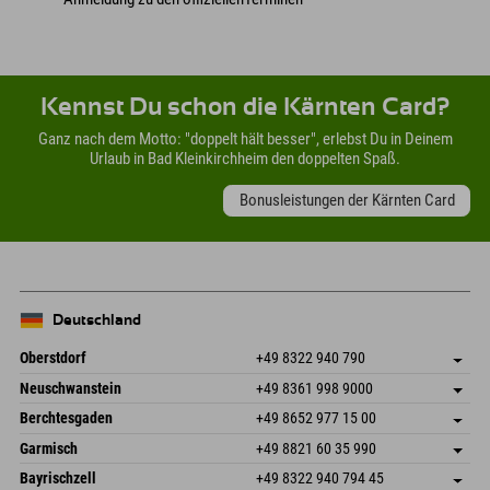
Kennst Du schon die Kärnten Card?
Ganz nach dem Motto: "doppelt hält besser", erlebst Du in Deinem
Urlaub in Bad Kleinkirchheim den doppelten Spaß.
Bonusleistungen der Kärnten Card
Deutschland
Oberstdorf
+49 8322 940 790
An der Breitach 3
Adresse speichern
Neuschwanstein
+49 8361 998 9000
87538 Fischen I. Allgäu
Anreiseinfos
An der Riese 45
Adresse speichern
Deutschland
Buchen
Berchtesgaden
+49 8652 977 15 00
87484 Nesselwang im Allgäu
Anreiseinfos
Mail senden
Hofreitstr. 7
Adresse speichern
Deutschland
Buchen
Garmisch
+49 8821 60 35 990
83471 Schönau am Königssee
Anreiseinfos
Mail senden
Frickenstraße 22
Adresse speichern
Deutschland
Buchen
Bayrischzell
+49 8322 940 794 45
82490 Farchant
Anreiseinfos