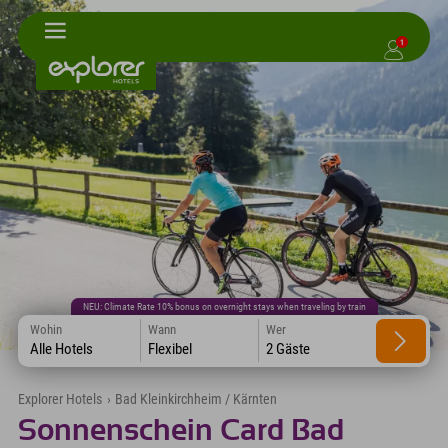
1
NEU: Climate Rate 10% bonus on overnight stays when traveling by train
Wohin
Wann
Wer
Alle Hotels
Flexibel
2 Gäste
Explorer Hotels
›
Bad Kleinkirchheim / Kärnten
Sonnenschein Card Bad