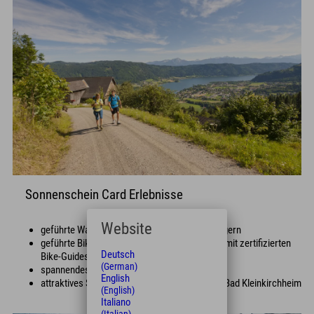
Sonnenschein Card Erlebnisse
Website
geführte Wanderungen mit ausgebildeten Rangern
geführte Bike-Touren und Technikschulungen mit zertifizierten
Deutsch
Bike-Guides
(German)
spannendes Kinder- & Familienprogramm
English
attraktives Sportangebot am Brennsee und in Bad Kleinkirchheim
(English)
Italiano