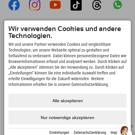
Explorer App
Wir verwenden Cookies und andere
Upload Deiner #ExplorerMoments, Mein
Technologien.
Explorer To Go mit Buchungsübersicht,
Bucketlist, Restaurantübersicht uvm. Jetzt
Wir und unsere Partner verwenden Cookies und vergleichbare
downloaden!
Technologien, um unsere Webseite optimal zu gestalten und
fortlaufend zu verbessern. Dabei können personenbezogene Daten wie
Browserinformationen erfasst und analysiert werden. Durch Klicken auf
Zeit für Explorer Moments
„Alle akzeptieren“ stimmen Sie der Verwendung zu. Durch Klicken auf
166
4.634
km
„Einstellungen“ können Sie eine individuelle Auswahl treffen und
Bergseen und Erlebnisbäder
Pisten zum Skifahren und
erteilte Einwilligungen für die Zukunft widerrufen. Weitere
Snowboarden
Informationen erhalten Sie in unserer Datenschutzerklärung.
8.991
km
97
%
Wege zum Wandern und
Unserer Gäste empfehlen
Alle akzeptieren
Bergsteigen
uns weiter
Nur notwendige akzeptieren
Impressum
Datenschutz
Barrierefreiheit
Presse
Nachhaltigkeitszertifikate
Erstellt mit Tramino
Einstellungen
·
Datenschutzerklärung
·
Impressum