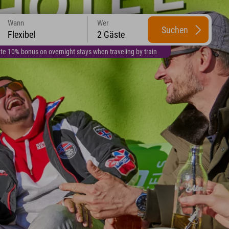
Wann
Wer
Suchen
Flexibel
2 Gäste
te 10% bonus on overnight stays when traveling by train