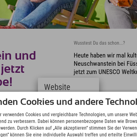
Wusstest Du das schon...?
in und
Heute haben wir mal kul
Neuschwanstein bei Füss
jetzt
jetzt zum UNESCO Weltku
e!
Website
Deutsch
nden Cookies und andere Technol
(German)
English
r verwenden Cookies und vergleichbare Technologien, um unsere Web
(English)
ufend zu verbessern. Dabei können personenbezogene Daten wie Brow
Italiano
t werden. Durch Klicken auf „Alle akzeptieren“ stimmen Sie der Verwe
Schlösser-Check zwischen Wander
(Italian)
ngen“ können Sie eine individuelle Auswahl treffen und erteilte Einwil