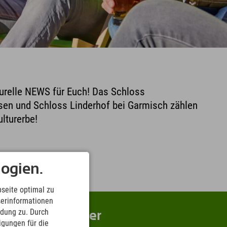
turelle NEWS für Euch! Das Schloss
en und Schloss Linderhof bei Garmisch zählen
lturerbe!
ogien.
seite optimal zu
serinformationen
ndung zu. Durch
ung & Abenteuer
ligungen für die