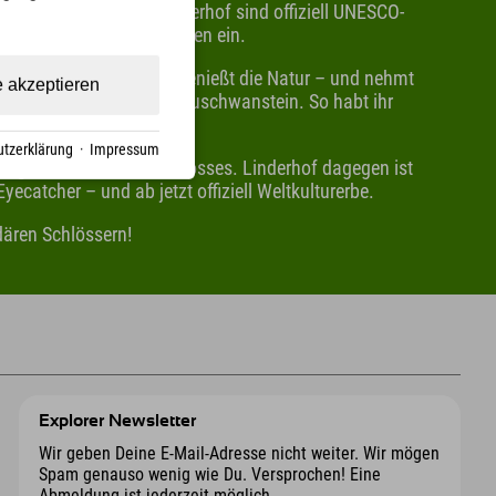
stein und Schloss Linderhof sind offiziell UNESCO-
r ganz großen Kultur-Ikonen ein.
den Ammergauer Alpen, genießt die Natur – und nehmt
e akzeptieren
Abstecher zu Schloss Neuschwanstein. So habt ihr
tzerklärung
·
Impressum
nbegriff des Märchenschlosses. Linderhof dagegen ist
ecatcher – und ab jetzt offiziell Weltkulturerbe.
ären Schlössern!
Explorer Newsletter
Wir geben Deine E-Mail-Adresse nicht weiter. Wir mögen
Spam genauso wenig wie Du. Versprochen! Eine
Abmeldung ist jederzeit möglich.