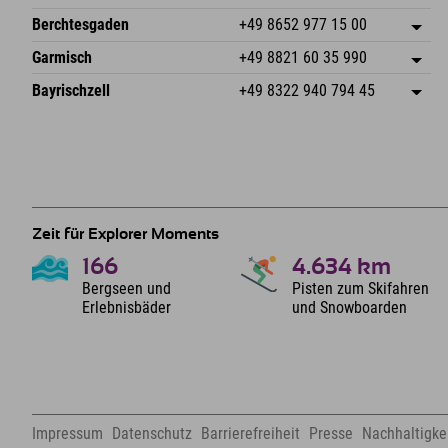
87538 Fischen I. Allgäu
Anreiseinfos
An der Riese 45
Adresse speichern
Deutschland
Buchen
Berchtesgaden
+49 8652 977 15 00
87484 Nesselwang im Allgäu
Anreiseinfos
Mail senden
Hofreitstr. 7
Adresse speichern
Deutschland
Buchen
Garmisch
+49 8821 60 35 990
83471 Schönau am Königssee
Anreiseinfos
Mail senden
Frickenstraße 22
Adresse speichern
Deutschland
Buchen
Bayrischzell
+49 8322 940 794 45
82490 Farchant
Anreiseinfos
Mail senden
Seebergstr. 17
Adresse speichern
Deutschland
Buchen
83735 Bayrischzell
Anreiseinfos
Mail senden
Deutschland
Buchen
Mail senden
Zeit für Explorer Moments
166
4.634
km
Bergseen und
Pisten zum Skifahren
Erlebnisbäder
und Snowboarden
Impressum
Datenschutz
Barrierefreiheit
Presse
Nachhaltigkei