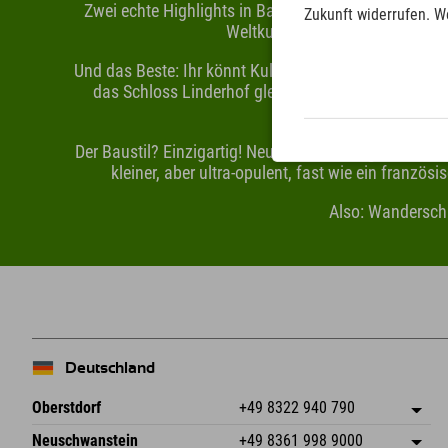
Zwei echte Highlights in Bayern haben jetzt das b
Zukunft widerrufen. W
Weltkulturerbe! 🎉 Damit reihen
Und das Beste: Ihr könnt Kultur und Abenteuer easy
das Schloss Linderhof gleich als Bonus-Stop mit
Der Baustil? Einzigartig! Neuschwanstein gilt mit s
kleiner, aber ultra-opulent, fast wie ein franzö
Also: Wandersch
Deutschland
Oberstdorf
+49 8322 940 790
An der Breitach 3
Adresse speichern
Neuschwanstein
+49 8361 998 9000