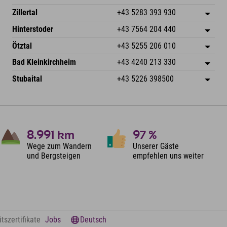
6793 Gaschurn/Montafon
Anreiseinfos
Speckbacherstraße 87
Adresse speichern
Österreich
Buchen
Zillertal
+43 5283 393 930
6380 St. Johann in Tirol
Anreiseinfos
Mail senden
Schmiedau 2
Adresse speichern
Österreich
Buchen
Hinterstoder
+43 7564 204 440
6272 Kaltenbach im Zillertal
Anreiseinfos
Mail senden
Freizeitpark 10
Adresse speichern
Österreich
Buchen
Ötztal
+43 5255 206 010
4573 Hinterstoder
Anreiseinfos
Mail senden
Gscheat 14
Adresse speichern
Österreich
Buchen
Bad Kleinkirchheim
+43 4240 213 330
6441 Umhausen
Anreiseinfos
Mail senden
Dorfstraße 24
Adresse speichern
Österreich
Buchen
Stubaital
+43 5226 398500
9546 Bad Kleinkirchheim
Anreiseinfos
Mail senden
Wiesenweg 6
Adresse speichern
Österreich
Buchen
6167 Neustift im Stubaital
Anreiseinfos
Mail senden
Österreich
Buchen
Mail senden
8.991
km
97
%
Wege zum Wandern
Unserer Gäste
und Bergsteigen
empfehlen uns weiter
tszertifikate
Jobs
Deutsch