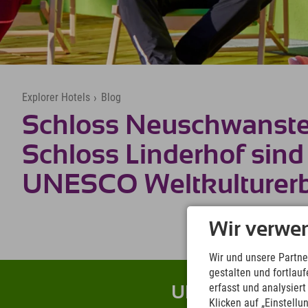
Explorer Hotels
›
Blog
Schloss Neuschwanste
Schloss Linderhof sind 
UNESCO Weltkulturerb
Wir verwe
Wir und unsere Partne
gestalten und fortla
erfasst und analysier
UNESCO-Vibes: 
Klicken auf „Einstellu