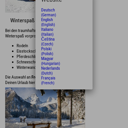
Deutsch
(German)
English
Winterspaß
(English)
Italiano
Bei den traumhaften Berglandschaften ist
(Italian)
Winterspaß vorprogrammiert:
Čeština
(Czech)
Rodeln
Polski
Eisstockschießen
(Polish)
Pferdeschlittenfahrt
Magyar
Schneeschuhwanderung
(Hungarian)
Winterwanderungen
Nederlands
(Dutch)
Die Auswahl an
Freizeitaktivitäten
macht
Français
Deinen Urlaub hier perfekt!
(French)