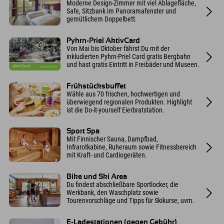
Moderne Design-Zimmer mit viel Ablagefläche,
Safe, Sitzbank im Panoramafenster und
gemütlichem Doppelbett.
Pyhrn-Priel AktivCard
Von Mai bis Oktober fährst Du mit der
inkludierten Pyhrn-Priel Card gratis Bergbahn
und hast gratis Eintritt in Freibäder und Museen.
Frühstücksbuffet
Wähle aus 70 frischen, hochwertigen und
überwiegend regionalen Produkten. Highlight
ist die Do-it-yourself Eierbratstation.
Sport Spa
Mit Finnischer Sauna, Dampfbad,
Infrarotkabine, Ruheraum sowie Fitnessbereich
mit Kraft- und Cardiogeräten.
Bike und Ski Area
Du findest abschließbare Sportlocker, die
Werkbank, den Waschplatz sowie
Tourenvorschläge und Tipps für Skikurse, uvm.
E-Ladestationen (gegen Gebühr)