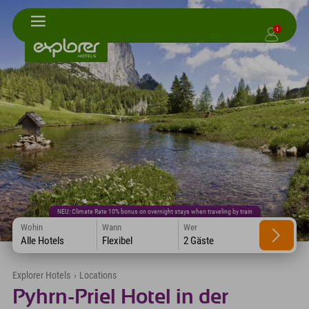
1
NEU: Climate Rate 10% bonus on overnight stays when traveling by train
Wohin
Wann
Wer
Alle Hotels
Flexibel
2 Gäste
Explorer Hotels
›
Locations
Pyhrn-Priel Hotel in der