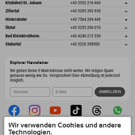
Dorfstr. 127b
Adresse speichern
Kitzbühel/St. Johann
+43 5352 216 660
6793 Gaschurn/Montafon
Anreiseinfos
Speckbacherstraße 87
Adresse speichern
Österreich
Buchen
Zillertal
+43 5283 393 930
6380 St. Johann in Tirol
Anreiseinfos
Mail senden
Schmiedau 2
Adresse speichern
Österreich
Buchen
Hinterstoder
+43 7564 204 440
6272 Kaltenbach im Zillertal
Anreiseinfos
Mail senden
Freizeitpark 10
Adresse speichern
Österreich
Buchen
Ötztal
+43 5255 206 010
4573 Hinterstoder
Anreiseinfos
Mail senden
Gscheat 14
Adresse speichern
Österreich
Buchen
Bad Kleinkirchheim
+43 4240 213 330
6441 Umhausen
Anreiseinfos
Mail senden
Dorfstraße 24
Adresse speichern
Österreich
Buchen
Stubaital
+43 5226 398500
9546 Bad Kleinkirchheim
Anreiseinfos
Mail senden
Wiesenweg 6
Adresse speichern
Österreich
Buchen
6167 Neustift im Stubaital
Anreiseinfos
Mail senden
Österreich
Buchen
Explorer Newsletter
Mail senden
Wir geben Deine E-Mail-Adresse nicht weiter. Wir mögen Spam
genauso wenig wie Du. Versprochen! Eine Abmeldung ist jederzeit
möglich.
Wir verwenden Cookies und andere
Explorer App
Technologien.