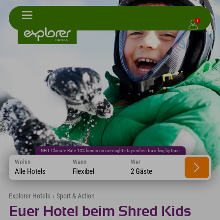
1
NEU: Climate Rate 10% bonus on overnight stays when traveling by train
Wohin
Wann
Wer
Alle Hotels
Flexibel
2 Gäste
Explorer Hotels
›
Sport & Action
Euer Hotel beim Shred Kids