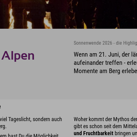
Sonnenwende 2026 - die Highligh
 Alpen
Wenn am 21. Juni, der lä
aufeinander treffen - er
Momente am Berg erleben
e
 viel Tageslicht, sondern auch
Woher kommt der Mythos der
rg.
gibt es schon seit dem Mittela
und Fruchtbarkeit
bringen u
em hast Du die Möglichkeit,