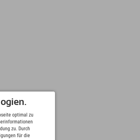
ogien.
seite optimal zu
serinformationen
ndung zu. Durch
ligungen für die