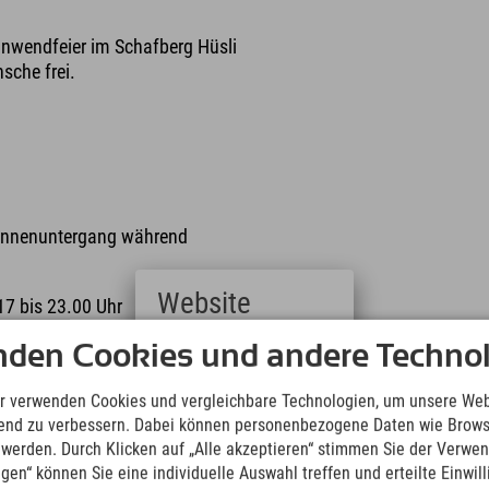
onnwendfeier im Schafberg Hüsli
sche frei.
 Sonnenuntergang während
Website
7 bis 23.00 Uhr
der Hochjoch Bahn Bergstation
Deutsch
nden Cookies und andere Technol
(German)
English
r verwenden Cookies und vergleichbare Technologien, um unsere Web
(English)
ufend zu verbessern. Dabei können personenbezogene Daten wie Brow
Italiano
t werden. Durch Klicken auf „Alle akzeptieren“ stimmen Sie der Verwe
(Italian)
ngen“ können Sie eine individuelle Auswahl treffen und erteilte Einwil
Čeština