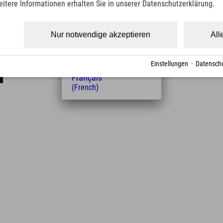
eitere Informationen erhalten Sie in unserer Datenschutzerklärung.
(Czech)
Polski
(Polish)
Nur notwendige akzeptieren
All
Magyar
(Hungarian)
Nederlands
Einstellungen
·
Datenschu
(Dutch)
Français
(French)