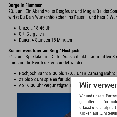
Berge in Flammen
20. Juni| Ein Abend voller Bergfeuer und Magie: Bei der S
wirfst Du Dein Wunschhölzchen ins Feuer – und hast 3 Wün
Uhrzeit: 18.45 Uhr
Ort: Gargellen
Dauer: 4 Stunden 15 Minuten
Sonnenwendfeier am Berg / Hochjoch
21. Juni| Spektakuläre Gipfel Aussicht inkl. traumhaften
langsam die Bergfeuer entzündet werden.
Hochjoch Bahn: 8.30 bis 17.00 Uhr & Zamang Bahn: 1
21 bis 22 Uhr spielen für Dich die Alphornbläser an 
Wir verwe
Ab 16.30 Uhr vergünstigter Tarif 15 €
Wir und unsere Partne
gestalten und fortla
erfasst und analysier
Klicken auf „Einstellu