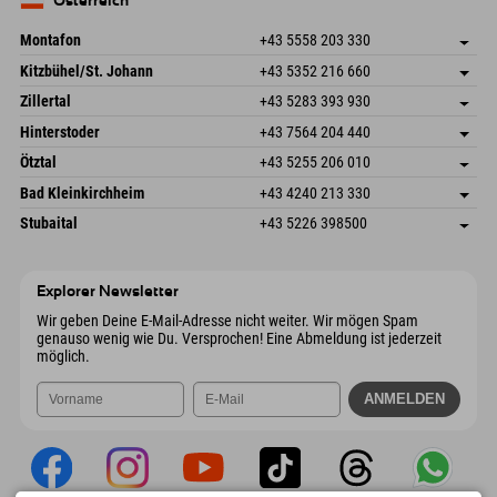
Österreich
Mail senden
Montafon
+43 5558 203 330
Dorfstr. 127b
Adresse speichern
Kitzbühel/St. Johann
+43 5352 216 660
6793 Gaschurn/Montafon
Anreiseinfos
Speckbacherstraße 87
Adresse speichern
Österreich
Buchen
Zillertal
+43 5283 393 930
6380 St. Johann in Tirol
Anreiseinfos
Mail senden
Schmiedau 2
Adresse speichern
Österreich
Buchen
Hinterstoder
+43 7564 204 440
6272 Kaltenbach im Zillertal
Anreiseinfos
Mail senden
Freizeitpark 10
Adresse speichern
Österreich
Buchen
Ötztal
+43 5255 206 010
4573 Hinterstoder
Anreiseinfos
Mail senden
Gscheat 14
Adresse speichern
Österreich
Buchen
Bad Kleinkirchheim
+43 4240 213 330
6441 Umhausen
Anreiseinfos
Mail senden
Dorfstraße 24
Adresse speichern
Österreich
Buchen
Stubaital
+43 5226 398500
9546 Bad Kleinkirchheim
Anreiseinfos
Mail senden
Wiesenweg 6
Adresse speichern
Österreich
Buchen
6167 Neustift im Stubaital
Anreiseinfos
Mail senden
Österreich
Buchen
Explorer Newsletter
Mail senden
Wir geben Deine E-Mail-Adresse nicht weiter. Wir mögen Spam
genauso wenig wie Du. Versprochen! Eine Abmeldung ist jederzeit
möglich.