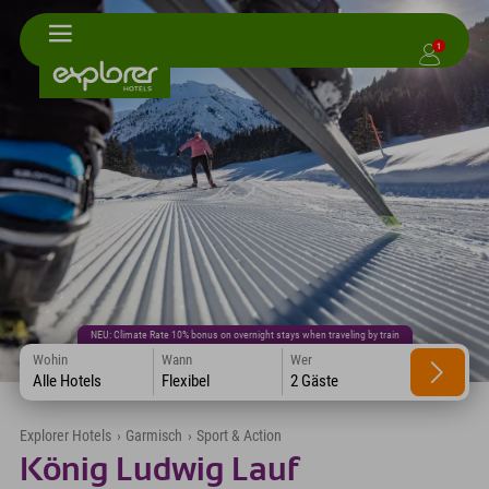
1
NEU: Climate Rate 10% bonus on overnight stays when traveling by train
Wohin
Wann
Wer
Alle Hotels
Flexibel
2 Gäste
Explorer Hotels
›
Garmisch
›
Sport & Action
König Ludwig Lauf