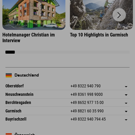
Hotelmanager Christian im
Top 10 Highlights in Garmisch
Interview
Deutschland
Oberstdorf
+49 8322 940 790
An der Breitach 3
Adresse speichern
Neuschwanstein
+49 8361 998 9000
87538 Fischen I. Allgäu
Anreiseinfos
An der Riese 45
Adresse speichern
Deutschland
Buchen
Berchtesgaden
+49 8652 977 15 00
87484 Nesselwang im Allgäu
Anreiseinfos
Mail senden
Hofreitstr. 7
Adresse speichern
Deutschland
Buchen
Garmisch
+49 8821 60 35 990
83471 Schönau am Königssee
Anreiseinfos
Mail senden
Frickenstraße 22
Adresse speichern
Deutschland
Buchen
Bayrischzell
+49 8322 940 794 45
82490 Farchant
Anreiseinfos
Mail senden
Seebergstr. 17
Adresse speichern
Deutschland
Buchen
83735 Bayrischzell
Anreiseinfos
Mail senden
Deutschland
Buchen