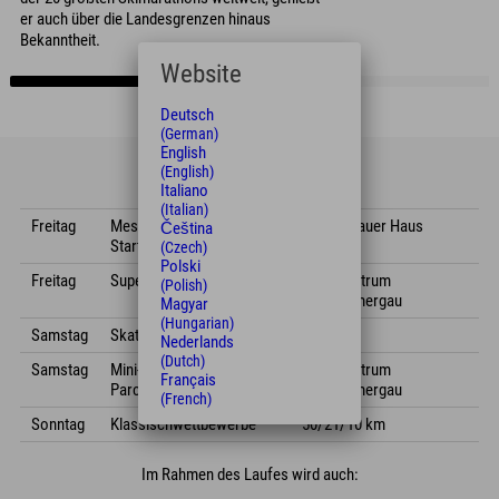
er auch über die Landesgrenzen hinaus
Bekanntheit.
Website
Deutsch
(German)
English
Das Programm
(English)
Italiano
(Italian)
Freitag
Messe &
Ammergauer Haus
Čeština
Startnummerausgabe
(Czech)
Polski
Freitag
Supersprint & Eröffnung
Sportzentrum
(Polish)
Oberammergau
Magyar
(Hungarian)
Samstag
Skatingwettbewerbe 50/21/10 km
Nederlands
(Dutch)
Samstag
Mini-Kini & Technik
Sportzentrum
Français
Parcours
Oberammergau
(French)
Sonntag
Klassischwettbewerbe
50/21/10 km
Im Rahmen des Laufes wird auch: