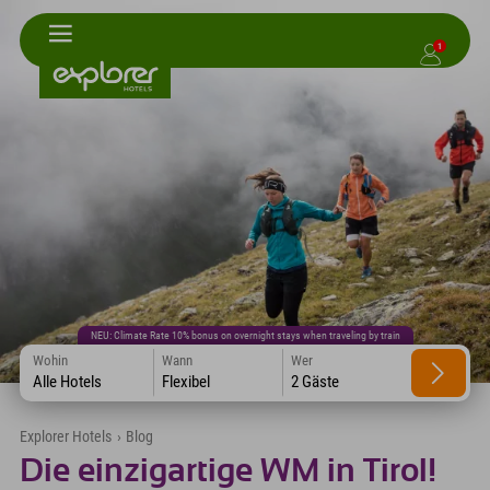
1
NEU: Climate Rate 10% bonus on overnight stays when traveling by train
Wohin
Wann
Wer
Alle Hotels
Flexibel
2 Gäste
Explorer Hotels
›
Blog
Die einzigartige WM in Tirol!