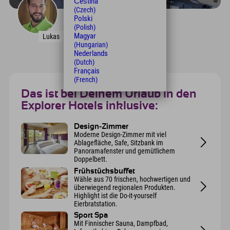
Čeština
(Czech)
Polski
Hotelteam-Manager
(Polish)
Explorer Hotel Stubaital
Magyar
Lukas
(Hungarian)
Nederlands
(Dutch)
Français
(French)
Das ist bei Deinem Urlaub in den
Explorer Hotels inklusive:
Design-Zimmer
Moderne Design-Zimmer mit viel
Ablagefläche, Safe, Sitzbank im
Panoramafenster und gemütlichem
Doppelbett.
Frühstücksbuffet
Wähle aus 70 frischen, hochwertigen und
überwiegend regionalen Produkten.
Highlight ist die Do-it-yourself
Eierbratstation.
Sport Spa
Mit Finnischer Sauna, Dampfbad,