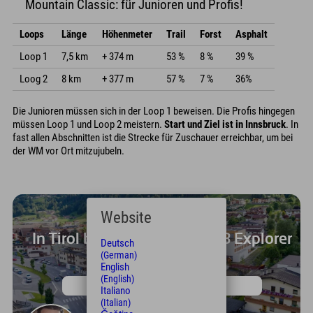
Mountain Classic: für Junioren und Profis!
Loops
Länge
Höhenmeter
Trail
Forst
Asphalt
Loop 1
7,5 km
+ 374 m
53 %
8 %
39 %
Loog 2
8 km
+ 377 m
57 %
7 %
36%
Die Junioren müssen sich in der Loop 1 beweisen. Die Profis hingegen
müssen Loop 1 und Loop 2 meistern.
Start und Ziel ist in Innsbruck
. In
fast allen Abschnitten ist die Strecke für Zuschauer erreichbar, um bei
der WM vor Ort mitzujubeln.
Website
In Tirol befindet sich gleich 3 Explorer
Deutsch
Hotels!
(German)
English
(English)
Das etwas andere Explorer Hotel im Zillertal!
Italiano
(Italian)