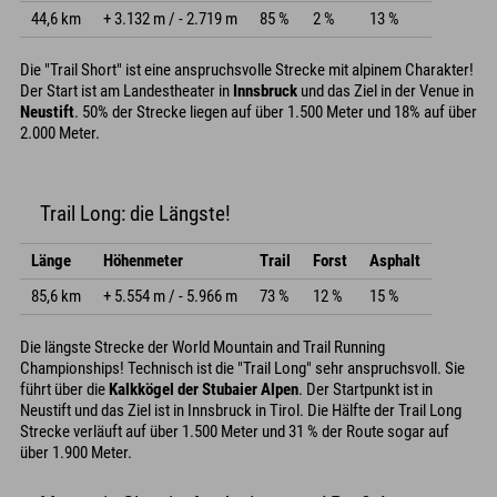
44,6 km
+ 3.132 m / - 2.719 m
85 %
2 %
13 %
Die "Trail Short" ist eine anspruchsvolle Strecke mit alpinem Charakter!
Der Start ist am Landestheater in
Innsbruck
und das Ziel in der Venue in
Neustift
. 50% der Strecke liegen auf über 1.500 Meter und 18% auf über
2.000 Meter.
Trail Long: die Längste!
Länge
Höhenmeter
Trail
Forst
Asphalt
85,6 km
+ 5.554 m / - 5.966 m
73 %
12 %
15 %
Die längste Strecke der World Mountain and Trail Running
Championships! Technisch ist die "Trail Long" sehr anspruchsvoll. Sie
führt über die
Kalkkögel der Stubaier Alpen
. Der Startpunkt ist in
Neustift und das Ziel ist in Innsbruck in Tirol. Die Hälfte der Trail Long
Strecke verläuft auf über 1.500 Meter und 31 % der Route sogar auf
über 1.900 Meter.