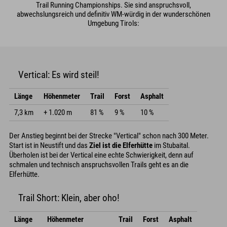
Trail Running Championships. Sie sind anspruchsvoll,
abwechslungsreich und definitiv WM-würdig in der wunderschönen
Umgebung Tirols:
Vertical: Es wird steil!
Länge
Höhenmeter
Trail
Forst
Asphalt
7,3 km
+ 1.020 m
81 %
9 %
10 %
Der Anstieg beginnt bei der Strecke "Vertical" schon nach 300 Meter.
Start ist in Neustift und das
Ziel ist die Elferhütte
im Stubaital.
Überholen ist bei der Vertical eine echte Schwierigkeit, denn auf
schmalen und technisch anspruchsvollen Trails geht es an die
Elferhütte.
Trail Short: Klein, aber oho!
Länge
Höhenmeter
Trail
Forst
Asphalt