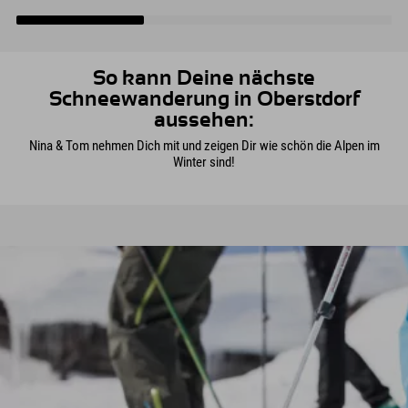
Kleinkirchheim direkt
zum Eislaufen.
Talstation der
neben Deinem Hotel
Nebelhornbahn
kannst Du Deine
entfernt und bietet mit
Pirouetten drehen oder
seinen drei Eishallen
Dich zumindest erstmal
wetterunabhängige
mit den Pinguinen
Möglichkeiten,
So kann Deine nächste
anfreunden :)
verschiedene
Schneewanderung in Oberstdorf
Eissportarten
aussehen:
auszuprobieren.
Nina & Tom nehmen Dich mit und zeigen Dir wie schön die Alpen im
Winter sind!