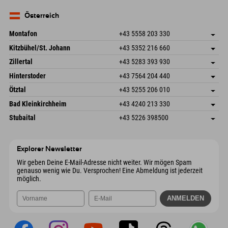
Deutschland
Buchen
83735 Bayrischzell
Anreiseinfos
Mail senden
Deutschland
Buchen
Österreich
Mail senden
Montafon
+43 5558 203 330
Dorfstr. 127b
Adresse speichern
Kitzbühel/St. Johann
+43 5352 216 660
6793 Gaschurn/Montafon
Anreiseinfos
Speckbacherstraße 87
Adresse speichern
Österreich
Buchen
Zillertal
+43 5283 393 930
6380 St. Johann in Tirol
Anreiseinfos
Mail senden
Schmiedau 2
Adresse speichern
Österreich
Buchen
Hinterstoder
+43 7564 204 440
6272 Kaltenbach im Zillertal
Anreiseinfos
Mail senden
Freizeitpark 10
Adresse speichern
Österreich
Buchen
Ötztal
+43 5255 206 010
4573 Hinterstoder
Anreiseinfos
Mail senden
Gscheat 14
Adresse speichern
Österreich
Buchen
Bad Kleinkirchheim
+43 4240 213 330
6441 Umhausen
Anreiseinfos
Mail senden
Dorfstraße 24
Adresse speichern
Österreich
Buchen
Stubaital
+43 5226 398500
9546 Bad Kleinkirchheim
Anreiseinfos
Mail senden
Wiesenweg 6
Adresse speichern
Österreich
Buchen
6167 Neustift im Stubaital
Anreiseinfos
Mail senden
Österreich
Buchen
Explorer Newsletter
Mail senden
Wir geben Deine E-Mail-Adresse nicht weiter. Wir mögen Spam
genauso wenig wie Du. Versprochen! Eine Abmeldung ist jederzeit
möglich.