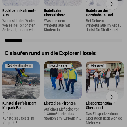
Rodelbahn Kühroint-
Rodelbahn
Rodeln an der
Alm
Obersalzberg
Hornbahn in Bad
Hindelang
Wenn sich der Winter
Was in einem
Bei Deinem
von seiner schönsten
Winterurlaub mit
Winterurlaub im Allgäu
Seite zeigt, dann wird
Kindern in
darfst Du Dir die drei
es Zeit, die Schlitten
Berchtesgaden nicht
Rodelbahnen mit je
auszupacken. Wo Du
fehlen darf? Eine
3,5km Länge an der
das während Deines
Rodelpartie natürlich!
Hornbahn in Bad
Urlaubs in
Wie wäre es mit einem
Hindelang auf keinen
Berchtesgaden gut
Ausflug auf die
Fall entgehen lassen.
Eislaufen rund um die Explorer Hotels
kannst? Zum Beispiel
Rodelbahn
auf der Rodelbahn
Obersalzberg?
Kühroint-Alm in
Bad Kleinkirchheim
Neuschwanstein
Oberstdorf
Schönau.
Kunsteislaufplatz am
Eisstadion Pfronten
Eissportzentrum
Kurpark Bad
Oberstdorf
Auf einer Eisfläche von
Kleinkirchheim
Auf dem
1.800m² bietet das
Das Eissportzentrum
Kunsteislaufplatz im
Stadion am Kurpark in
Oberstdorf liegt wenige
Kurpark Bad
Pfronten genug Platz
Meter von der