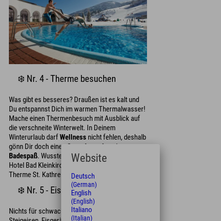
❄️ Nr. 4 - Therme besuchen
Was gibt es besseres? Draußen ist es kalt und
Du entspannst Dich im warmen Thermalwasser!
Mache einen Thermenbesuch mit Ausblick auf
die verschneite Winterwelt. In Deinem
Winterurlaub darf
Wellness
nicht fehlen, deshalb
gönn Dir doch einen
Saunabesuch
und
Website
Badespaß
. Wusstest Du, dass beim Explorer
Hotel Bad Kleinkirchheim direkt gegenüber die
Therme St. Kathrein ist? Näher geht's nicht!
Deutsch
(German)
❄️ Nr. 5 - Eisklettern
English
(English)
Italiano
Nichts für schwache Nerven! Ausgerüstet mit
(Italian)
Steigeisen, Eisgeräten und Eisschrauben kannst