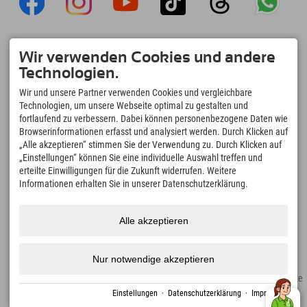
Explorer App
Wir verwenden Cookies und andere
Upload Deiner #ExplorerMoments, Mein
Technologien.
Explorer To Go mit Buchungsübersicht,
Bucketlist, Restaurantübersicht uvm. Jetzt
Wir und unsere Partner verwenden Cookies und vergleichbare
downloaden!
Technologien, um unsere Webseite optimal zu gestalten und
fortlaufend zu verbessern. Dabei können personenbezogene Daten wie
Browserinformationen erfasst und analysiert werden. Durch Klicken auf
Zeit für Explorer Moments
„Alle akzeptieren“ stimmen Sie der Verwendung zu. Durch Klicken auf
166
4.634
km
„Einstellungen“ können Sie eine individuelle Auswahl treffen und
Bergseen und Erlebnisbäder
Pisten zum Skifahren und
erteilte Einwilligungen für die Zukunft widerrufen. Weitere
Snowboarden
Informationen erhalten Sie in unserer Datenschutzerklärung.
8.991
km
97
%
Wege zum Wandern und
Unserer Gäste empfehlen
Alle akzeptieren
Bergsteigen
uns weiter
Nur notwendige akzeptieren
Impressum
Datenschutz
Barrierefreiheit
Presse
Nachhaltigkeitszertifikate
Erstellt mit Tramino
Einstellungen
·
Datenschutzerklärung
·
Impressum