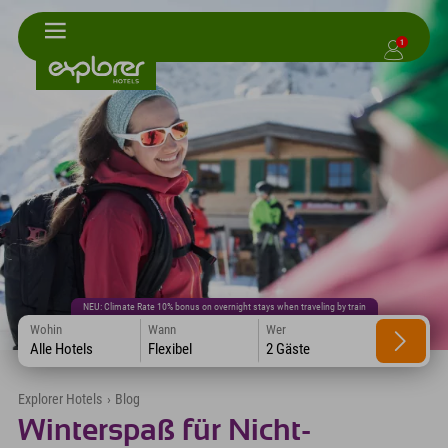
1
NEU: Climate Rate 10% bonus on overnight stays when traveling by train
Wohin
Wann
Wer
Alle Hotels
Flexibel
2 Gäste
Explorer Hotels
›
Blog
Winterspaß für Nicht-