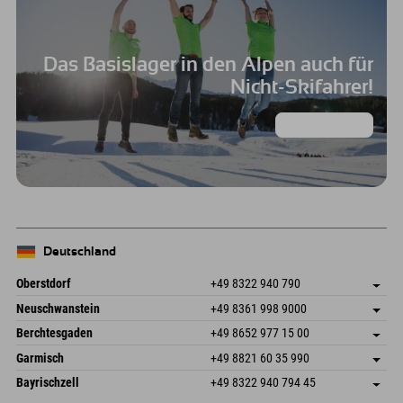
Das Basislager in den Alpen auch für
Nicht-Skifahrer!
Die Locations
Deutschland
Oberstdorf
+49 8322 940 790
An der Breitach 3
Adresse speichern
Neuschwanstein
+49 8361 998 9000
87538 Fischen I. Allgäu
Anreiseinfos
An der Riese 45
Adresse speichern
Deutschland
Buchen
Berchtesgaden
+49 8652 977 15 00
87484 Nesselwang im Allgäu
Anreiseinfos
Mail senden
Hofreitstr. 7
Adresse speichern
Deutschland
Buchen
Garmisch
+49 8821 60 35 990
83471 Schönau am Königssee
Anreiseinfos
Mail senden
Frickenstraße 22
Adresse speichern
Deutschland
Buchen
Bayrischzell
+49 8322 940 794 45
82490 Farchant
Anreiseinfos
Mail senden
Seebergstr. 17
Adresse speichern