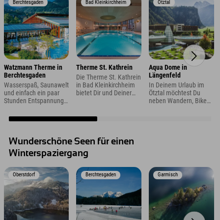
Berchtesgaden
Bad Kleinkirchheim
Ötztal
Watzmann Therme in
Therme St. Kathrein
Aqua Dome in
Berchtesgaden
Längenfeld
Die Therme St. Kathrein
Wasserspaß, Saunawelt
in Bad Kleinkirchheim
In Deinem Urlaub im
und einfach ein paar
bietet Dir und Deiner
Ötztal möchtest Du
Stunden Entspannung -
Familie das ganze Jahr
neben Wandern, Biken
das hast Du Dir
über Action und
oder Skifahren auch
verdient, oder? Bei
Erholung in einer
einfach mal beim
Deinem Besuch in der
einladenden
Wellness in einer
Watzmann Therme in
Badelandschaft.
Therme entspannen?
Berchtesgaden
Wir empfehlen Dir
Wunderschöne Seen für einen
entscheidest Du allein,
einen Besuch des Aqua
Winterspaziergang
wie Du Deinen Tag
Dome in Längenfeld.
verbringen magst. Auch
für Familien mit
Oberstdorf
Berchtesgaden
Garmisch
Kindern ist hier