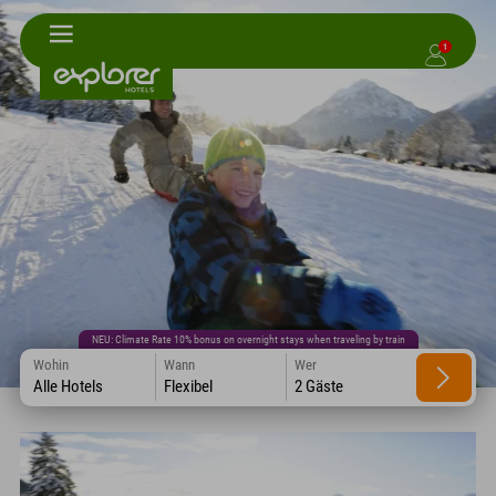
1
NEU: Climate Rate 10% bonus on overnight stays when traveling by train
Wohin
Wann
Wer
Alle Hotels
Flexibel
2 Gäste