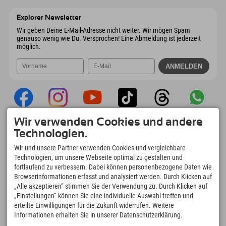
6167 Neustift im Stubaital
Anreiseinfos
Mail senden
Österreich
Buchen
Explorer Newsletter
Mail senden
Wir geben Deine E-Mail-Adresse nicht weiter. Wir mögen Spam
genauso wenig wie Du. Versprochen! Eine Abmeldung ist jederzeit
möglich.
Wir verwenden Cookies und andere
Explorer App
Technologien.
Upload Deiner #ExplorerMoments, Mein
Wir und unsere Partner verwenden Cookies und vergleichbare
Explorer To Go mit Buchungsübersicht,
Technologien, um unsere Webseite optimal zu gestalten und
Bucketlist, Restaurantübersicht uvm. Jetzt
fortlaufend zu verbessern. Dabei können personenbezogene Daten wie
downloaden!
Browserinformationen erfasst und analysiert werden. Durch Klicken auf
„Alle akzeptieren“ stimmen Sie der Verwendung zu. Durch Klicken auf
„Einstellungen“ können Sie eine individuelle Auswahl treffen und
Zeit für Explorer Moments
erteilte Einwilligungen für die Zukunft widerrufen. Weitere
166
4.634
km
Informationen erhalten Sie in unserer Datenschutzerklärung.
Bergseen und Erlebnisbäder
Pisten zum Skifahren und