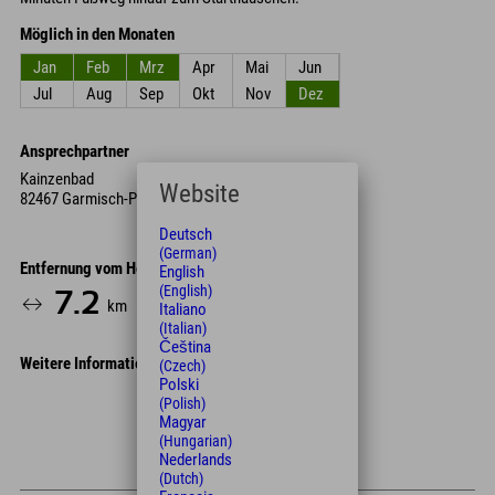
Möglich in den Monaten
Jan
Feb
Mrz
Apr
Mai
Jun
Jul
Aug
Sep
Okt
Nov
Dez
Ansprechpartner
Kainzenbad
Website
82467 Garmisch-Partenkirchen
Deutsch
(German)
Entfernung vom Hotel
English
(English)
7.2
15
km
Min.
Italiano
(Italian)
Čeština
Weitere Informationen
(Czech)
Polski
Leaflet
| Map data © OpenStreetMap contributors
(Polish)
Magyar
+
(Hungarian)
Nederlands
−
(Dutch)