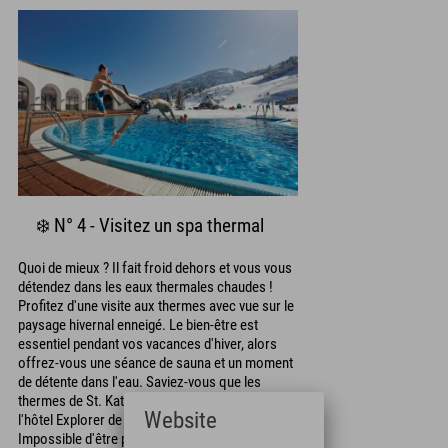
❄️ N° 4 - Visitez un spa thermal
Quoi de mieux ? Il fait froid dehors et vous vous
détendez dans les eaux thermales chaudes !
Profitez d'une visite aux thermes avec vue sur le
paysage hivernal enneigé. Le bien-être est
essentiel pendant vos vacances d'hiver, alors
offrez-vous une séance de sauna et un moment
de détente dans l'eau. Saviez-vous que les
thermes de St. Kathrein sont juste en face de
Website
l'hôtel Explorer de Bad Kleinkirchheim ?
Impossible d'être plus près !