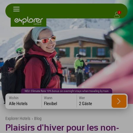
1
NEU: Climate Rate 10% bonus on overnight stays when traveling by train
Wohin
Wann
Wer
Alle Hotels
Flexibel
2 Gäste
Explorer Hotels
›
Blog
Plaisirs d'hiver pour les non-