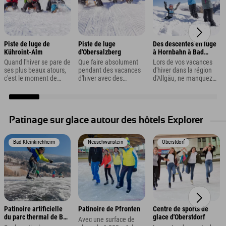
Piste de luge de
Piste de luge
Des descentes en luge
Kühroint-Alm
d'Obersalzberg
à Hornbahn à Bad
Hindelang
Quand l'hiver se pare de
Que faire absolument
Lors de vos vacances
ses plus beaux atours,
pendant des vacances
d'hiver dans la région
c'est le moment de
d'hiver avec des
d'Allgäu, ne manquez
sortir les luges. Où
enfants à
absolument pas les
peut-on en faire
Berchtesgaden ? Une
trois pistes de luge,
pendant vos vacances
descente en luge, bien
longues de 3,5 km
à Berchtesgaden ? Par
sûr ! Pourquoi ne pas
chacune, du
exemple, sur la piste de
essayer la piste de luge
téléphérique Hornbahn
Patinage sur glace autour des hôtels Explorer
luge de Kühroint-Alm à
d'Obersalzberg ?
à Bad Hindelang.
Schönau.
Bad Kleinkirchheim
Neuschwanstein
Oberstdorf
Patinoire artificielle
Patinoire de Pfronten
Centre de sports de
du parc thermal de Bad
glace d'Oberstdorf
Avec une surface de
Kleinkirchheim