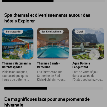
Spa thermal et divertissements autour des
hôtels Explorer
Berchtesgaden
Bad Kleinkirchheim
Ötztal
Thermes Watzmann à
Thermes Sainte-
Aqua Dome à
Berchtesgaden
Catherine
Längenfeld
Plaisirs aquatiques,
Les thermes Sainte-
Lors de votre séjour
saunas et quelques
Catherine de Bad
dans la vallée de
heures de détente :
Kleinkirchheim vous
l'Ötztal, souhaitez-vous
vous le méritez bien !
offrent, à vous et à
vous détendre dans un
Aux thermes
votre famille, détente et
centre thermal en plus
Watzmann de
loisirs tout au long de
de la randonnée, du
Berchtesgaden, c'est
l'année dans un cadre
vélo ou du ski ? Nous
vous qui décidez
thermal accueillant.
vous recommandons
De magnifiques lacs pour une promenade
comment passer votre
une visite à l'Aqua
hivernale
journée. Un lieu idéal
Dome de Längenfeld.