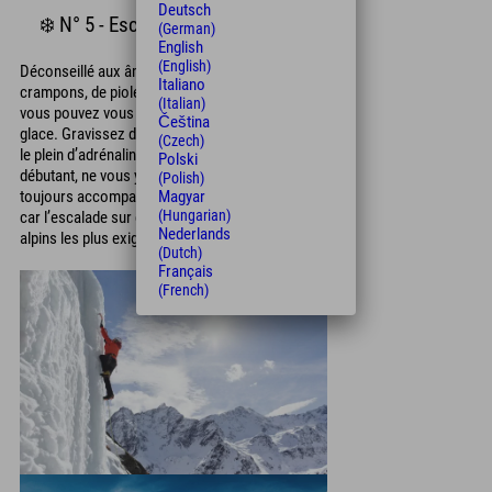
Deutsch
❄️ N° 5 - Escalade sur glace
(German)
English
(English)
Déconseillé aux âmes sensibles ! Équipé de
Italiano
crampons, de piolets et de broches à glace,
(Italian)
vous pouvez vous essayer à l’escalade sur
Čeština
glace. Gravissez des cascades gelées et faites
(Czech)
le plein d’adrénaline. Attention ! Si vous êtes
Polski
débutant, ne vous y aventurez pas seul ; soyez
(Polish)
toujours accompagné d’un guide de montagne,
Magyar
(Hungarian)
car l’escalade sur glace est l’un des sports
Nederlands
alpins les plus exigeants.
(Dutch)
Français
(French)