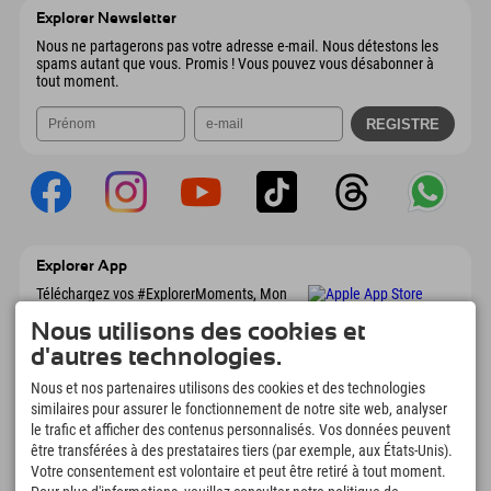
Autriche
Réservation
Explorer Newsletter
Envoyer un e-mail
Nous ne partagerons pas votre adresse e-mail. Nous détestons les
spams autant que vous. Promis ! Vous pouvez vous désabonner à
tout moment.
Explorer App
Téléchargez vos #ExplorerMoments, Mon
Explorer à emporter avec aperçu de vos
Nous utilisons des cookies et
réservations, liste de choses à faire, aperçu
des restaurants et bien plus encore.
d'autres technologies.
Téléchargez-le maintenant !
Nous et nos partenaires utilisons des cookies et des technologies
similaires pour assurer le fonctionnement de notre site web, analyser
L'heure des moments d'exploration
le trafic et afficher des contenus personnalisés. Vos données peuvent
être transférées à des prestataires tiers (par exemple, aux États-Unis).
166
4.634
km
Votre consentement est volontaire et peut être retiré à tout moment.
Lacs de montagne et
Pistes de ski et de