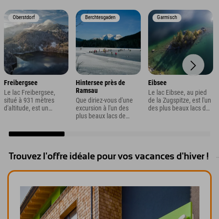
pour les familles avec
enfants.
Oberstdorf
Berchtesgaden
Garmisch
Freibergsee
Hintersee près de
Eibsee
Ramsau
Le lac Freibergsee,
Le lac Eibsee, au pied
situé à 931 mètres
Que diriez-vous d'une
de la Zugspitze, est l'un
d'altitude, est un
excursion à l'un des
des plus beaux lacs de
incontournable été
plus beaux lacs de
Bavière. Mais outre ce
comme hiver. On y
montagne de
panorama
bénéficie également
Berchtesgaden,
exceptionnel, Garmisch
d'une vue imprenable
entouré de sommets,
vous réserve bien
sur le célèbre tremplin
de forêts et de la
d'autres surprises lors
de saut à ski Heini
légendaire Forêt
de vos vacances d'été !
Trouvez l'offre idéale pour vos vacances d'hiver !
Klopfer à Oberstdorf (à
Enchantée ? Cela peut
visiter absolument).
paraître un peu cliché,
mais c'est exactement
ce que propose le
Hintersee, près de
Ramsau à
Berchtesgaden.