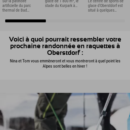
Sur la patinoire
glace de 1 800 m², le
Le centre de sports de
artificielle du parc
stade du Kurpark à
glace d'Oberstdorf est
thermal de Bad
Pfronten offre
situé à quelques
Kleinkirchheim, juste à
suffisamment d'espace
mètres de la station
côté de votre hôtel,
pour le patinage sur
inférieure du
vous pourrez faire vos
glace.
téléphérique du
pirouettes ou au moins
Nebelhorn et, avec ses
vous faire des amis
trois patinoires, offre la
parmi les pingouins :)
possibilité de pratiquer
Voici à quoi pourrait ressembler votre
différents sports de
prochaine randonnée en raquettes à
glace quelles que
Oberstdorf :
soient les conditions
météorologiques.
Nina et Tom vous emmèneront et vous montreront à quel point les
Alpes sont belles en hiver !