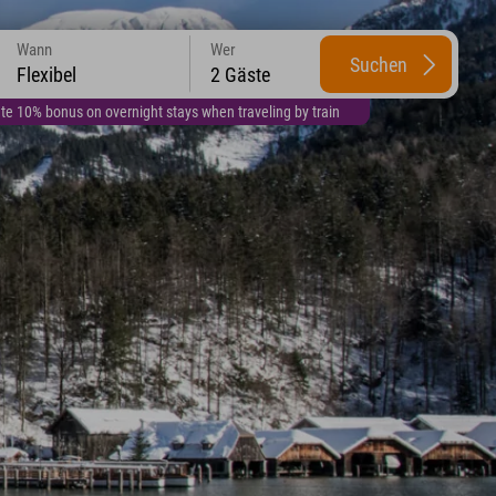
Wann
Wer
Suchen
Flexibel
2 Gäste
te 10% bonus on overnight stays when traveling by train