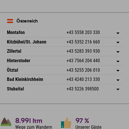
Österreich
Montafon
+43 5558 203 330
Dorfstr. 127b
Adresse speichern
Kitzbühel/St. Johann
+43 5352 216 660
6793 Gaschurn/Montafon
Anreiseinfos
Speckbacherstraße 87
Adresse speichern
Österreich
Buchen
Zillertal
+43 5283 393 930
6380 St. Johann in Tirol
Anreiseinfos
Mail senden
Schmiedau 2
Adresse speichern
Österreich
Buchen
Hinterstoder
+43 7564 204 440
6272 Kaltenbach im Zillertal
Anreiseinfos
Mail senden
Freizeitpark 10
Adresse speichern
Österreich
Buchen
Ötztal
+43 5255 206 010
4573 Hinterstoder
Anreiseinfos
Mail senden
Gscheat 14
Adresse speichern
Österreich
Buchen
Bad Kleinkirchheim
+43 4240 213 330
6441 Umhausen
Anreiseinfos
Mail senden
Dorfstraße 24
Adresse speichern
Österreich
Buchen
Stubaital
+43 5226 398500
9546 Bad Kleinkirchheim
Anreiseinfos
Mail senden
Wiesenweg 6
Adresse speichern
Österreich
Buchen
6167 Neustift im Stubaital
Anreiseinfos
Mail senden
Österreich
Buchen
Mail senden
8.991
km
97
%
Wege zum Wandern
Unserer Gäste