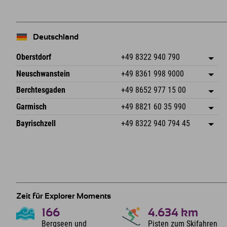
Deutschland
Oberstdorf
+49 8322 940 790
An der Breitach 3
Adresse speichern
Neuschwanstein
+49 8361 998 9000
87538 Fischen I. Allgäu
Anreiseinfos
An der Riese 45
Adresse speichern
Deutschland
Buchen
Berchtesgaden
+49 8652 977 15 00
87484 Nesselwang im Allgäu
Anreiseinfos
Mail senden
Hofreitstr. 7
Adresse speichern
Deutschland
Buchen
Garmisch
+49 8821 60 35 990
83471 Schönau am Königssee
Anreiseinfos
Mail senden
Frickenstraße 22
Adresse speichern
Deutschland
Buchen
Bayrischzell
+49 8322 940 794 45
82490 Farchant
Anreiseinfos
Mail senden
Seebergstr. 17
Adresse speichern
Deutschland
Buchen
83735 Bayrischzell
Anreiseinfos
Mail senden
Deutschland
Buchen
Mail senden
Zeit für Explorer Moments
166
4.634
km
Bergseen und
Pisten zum Skifahren