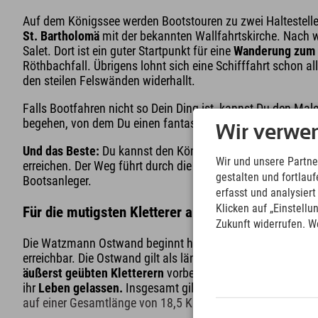
Auf dem Königssee werden Bootstouren zu zwei Haltestell
St. Bartholomä
mit der bekannten Wallfahrtskirche. Nach 
Salet. Dort ist ein guter Startpunkt für eine
Wanderung zum 
Röthbachfall. Übrigens lohnt sich eine Schifffahrt schon a
den steilen Felswänden widerhallt.
Falls Bootfahren nicht so Dein Ding ist, kannst Du den M
begehen, von dem Du einen fantastischen Ausblick über de
Wir verwe
Und das Beste:
Du kannst den Königssee vom Explorer Hot
Wir und unsere Partne
erreichen. Der Weg führt durch die Seepromenade mit zahlr
gestalten und fortla
Bootsanleger.
erfasst und analysier
Klicken auf „Einstellu
Für die mutigsten Kletterer am Königssee: die 
Zukunft widerrufen. W
Die Watzmann Ostwand beginnt hinter der Kirche St. Bart
erreichbar. Die Ostwand gilt als längste und
gefährlichste
äußerst geübten Kletterern
vorbehalten. Mehr als 100 Ber
ihr
Leben gelassen.
Insgesamt gilt es
2.150 Höhenmetern i
auf einer Gesamtlänge von 18,5 Kilometer zu überwinden.