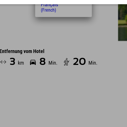
Français
(French)
Entfernung vom Hotel
3
8
20
km
Min.
Min.
Leaflet
| Map data © OpenStreetMap contributors