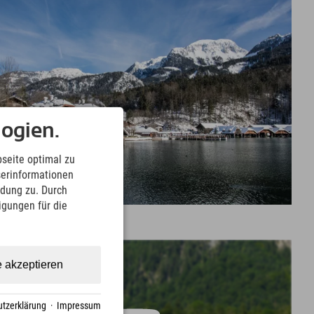
ogien.
seite optimal zu
serinformationen
ndung zu. Durch
ligungen für die
e akzeptieren
tzerklärung
·
Impressum