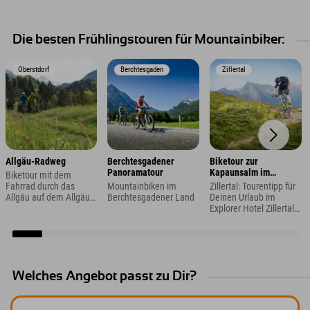
Die besten Frühlingstouren für Mountainbiker:
Oberstdorf
Berchtesgaden
Zillertal
Allgäu-Radweg
Berchtesgadener
Biketour zur
Panoramatour
Kapaunsalm im
Biketour mit dem
Zillertal
Fahrrad durch das
Mountainbiken im
Zillertal: Tourentipp für
Allgäu auf dem Allgäu
Berchtesgadener Land
Deinen Urlaub im
Radweg
Explorer Hotel Zillertal
in Kaltenbach
Welches Angebot passt zu Dir?