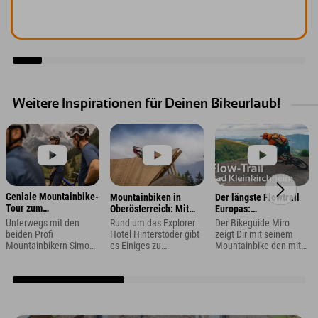
Weitere Inspirationen für Deinen Bikeurlaub!
Geniale Mountainbike-
Mountainbiken in
Der längste Flowtrail
Tour zum
Oberösterreich: Mit
Europas:
Hahnenkamm in den
Vollgas durch den
Mountainbiken in Bad
Unterwegs mit den
Rund um das Explorer
Der Bikeguide Miro
Kitzbüheler Alpen
Bikepark in Pyhrn-
Kleinkirchheim
beiden Profi
Hotel Hinterstoder gibt
zeigt Dir mit seinem
Priel
Mountainbikern Simon
es Einiges zu
Mountainbike den mit
Gegenheimer und
entdecken: Bike
rund 15 Kilometern
Marion Fromberger
Instructor Julian nimmt
längsten Flow Trail
vom Mountainbike
Euch mit in die Region
Europas: der Flow
Racing Team zum
Pyhrn-Priel in
Country Trail in der
Starthaus des
Oberösterreich zum
nock/bike-Region Bad
Kitzbüheler
Bikepark
Kleinkirchheim im