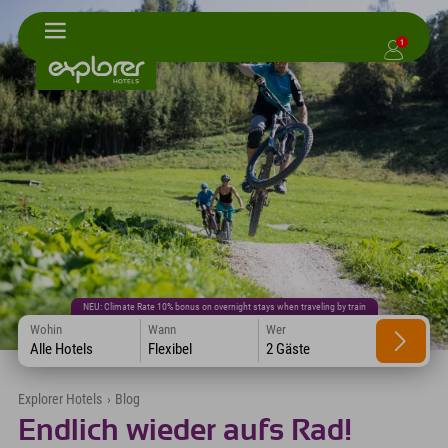
1
NEU: Climate Rate 10% bonus on overnight stays when traveling by train
Wohin
Wann
Wer
Alle Hotels
Flexibel
2 Gäste
Explorer Hotels
›
Blog
Endlich wieder aufs Rad!