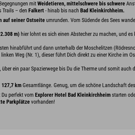
e Begegnungen mit
Weidetieren,
mittelschwere bis schwere
Anst
 Trails – den
Falkert
- hinab bis nach
Bad Kleinkirchheim.
 auf seiner Ostseite
umrunden. Vom Südende des Sees wande
(2.308 m)
hier lohnt es sich einen Abstecher zu machen, und es 
ten hinabführt und dann unterhalb der Moschelitzen (Rödresnock
inken Weg (Nr. 1), dieser führt Dich direkt zu einer Kirche im Os
, über ein paar Spazierwege bis Du die Therme und somit auch 
d
127,7 km
Gesamtlänge. Genug, um die schöne Landschaft des N
t Du perfekt vom
Explorer Hotel Bad Kleinkirchheim
starten od
te Parkplätze
vorhanden!