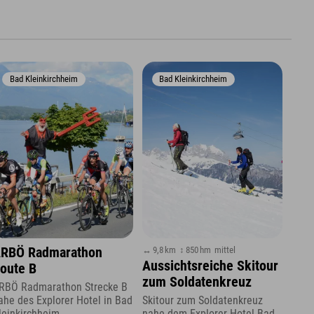
Bad Kleinkirchheim
Bad Kleinkirchheim
↔ 9,8 km
↕ 850 hm
mittel
RBÖ Radmarathon
Aussichtsreiche Skitour
oute B
zum Soldatenkreuz
RBÖ Radmarathon Strecke B
ahe des Explorer Hotel in Bad
Skitour zum Soldatenkreuz
leinkirchheim
nahe dem Explorer Hotel Bad