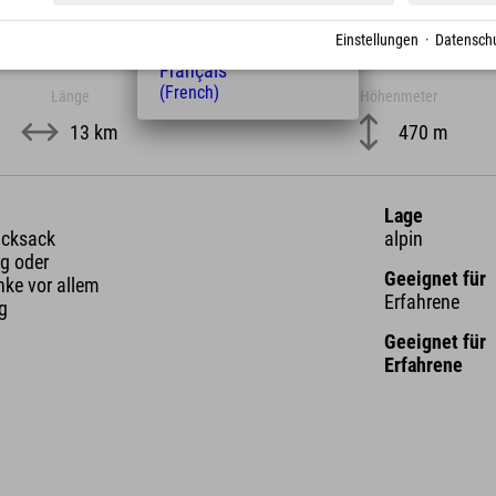
(Hungarian)
Nederlands
Einstellungen
·
Datenschu
(Dutch)
Français
(French)
Länge
Höhenmeter
13 km
470 m
Lage
ucksack
alpin
g oder
Geeignet für
nke vor allem
Erfahrene
ng
Geeignet für
Erfahrene