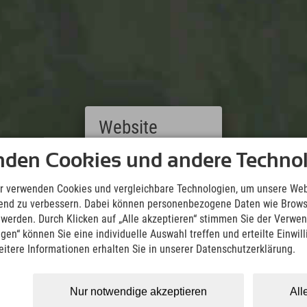
Website
nden Cookies und andere Technol
Deutsch
(German)
English
Downloads
r verwenden Cookies und vergleichbare Technologien, um unsere Web
(English)
Wir übernehmen keine Haftung für die Richtigkeit, Vollständigke
ufend zu verbessern. Dabei können personenbezogene Daten wie Brow
Italiano
Informationen. Wir empfehlen die Mitnahme einer zusätzlichen K
t werden. Durch Klicken auf „Alle akzeptieren“ stimmen Sie der Verwe
(Italian)
ngen“ können Sie eine individuelle Auswahl treffen und erteilte Einwil
Čeština
KML Download
GPX 
eitere Informationen erhalten Sie in unserer Datenschutzerklärung.
(Czech)
Polski
(Polish)
Nur notwendige akzeptieren
All
Magyar