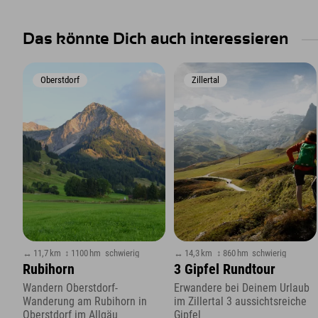
Das könnte Dich auch interessieren
Oberstdorf
Zillertal
↔ 11,7 km
↕ 1100 hm
schwierig
↔ 14,3 km
↕ 860 hm
schwierig
Rubihorn
3 Gipfel Rundtour
Wandern Oberstdorf-
Erwandere bei Deinem Urlaub
Wanderung am Rubihorn in
im Zillertal 3 aussichtsreiche
Oberstdorf im Allgäu
Gipfel