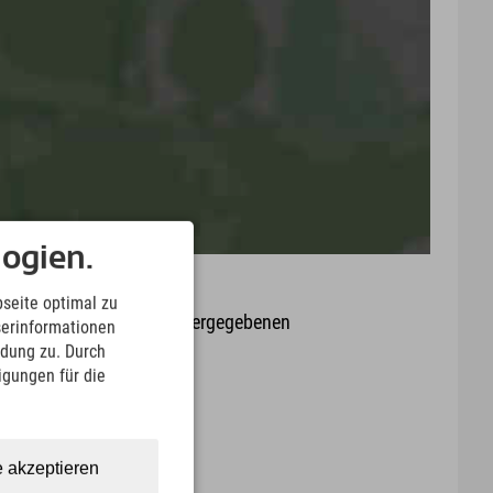
ogien.
seite optimal zu
it oder Aktualität der wiedergegebenen
serinformationen
arte.
ndung zu. Durch
ligungen für die
Download
e akzeptieren