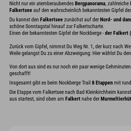
Nicht nur ein atemberaubendes
Bergpanorama
, zahlreich
Falkertsee
auf den wahrscheinlich bekanntesten Gipfel des
Du kannst den
Falkertsee
zunächst auf der
Nord- und dann
schöne Sonntagstal hinauf zur Falkertscharte.
Einen der bekanntesten Gipfel der Nockberge -
der Falkert 
Zurück vom Gipfel, nimmst Du Weg Nr. 1, der kurz nach Wes
Weile gelangst Du zu einer Abzweigung: Hier wählst Du den l
Von dort aus sind es nur noch ein paar wenige Gehminuten
geschafft!
Insgesamt gibt es beim Nockberge Trail
8 Etappen
mit run
Die Etappe vom Falkertsee nach Bad Kleinkirchheim kanns
aus startest, sind oben am
Falkert
nahe der
Murmeltierhüt