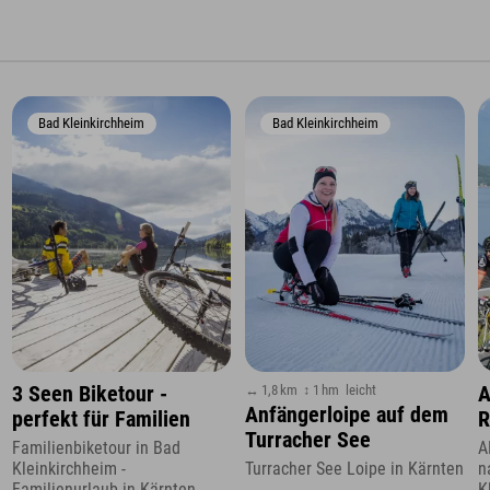
Bad Kleinkirchheim
Bad Kleinkirchheim
↔ 1,8 km
↕ 1 hm
leicht
3 Seen Biketour -
A
Anfängerloipe auf dem
perfekt für Familien
R
Turracher See
Familienbiketour in Bad
A
Kleinkirchheim -
n
Turracher See Loipe in Kärnten
Familienurlaub in Kärnten
K