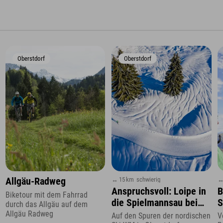
Oberstdorf
Oberstdorf
↔ 15 km
schwierig
↔
Allgäu-Radweg
Anspruchsvoll: Loipe in
B
Biketour mit dem Fahrrad
die Spielmannsau bei
S
durch das Allgäu auf dem
Oberstdorf
Allgäu Radweg
Auf den Spuren der nordischen
V