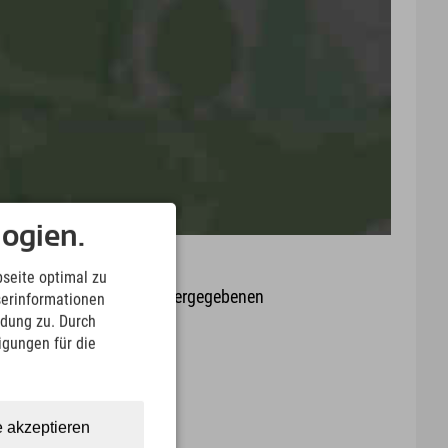
ogien.
seite optimal zu
it oder Aktualität der wiedergegebenen
serinformationen
arte.
ndung zu. Durch
ligungen für die
Download
e akzeptieren