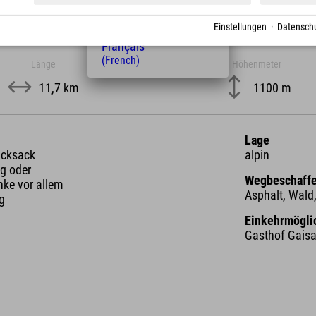
(Hungarian)
Nederlands
Einstellungen
·
Datenschu
(Dutch)
Français
(French)
Länge
Höhenmeter
11,7 km
1100 m
Lage
ucksack
alpin
g oder
Wegbeschaffe
nke vor allem
Asphalt, Wald,
ng
Einkehrmögli
Gasthof Gaisal