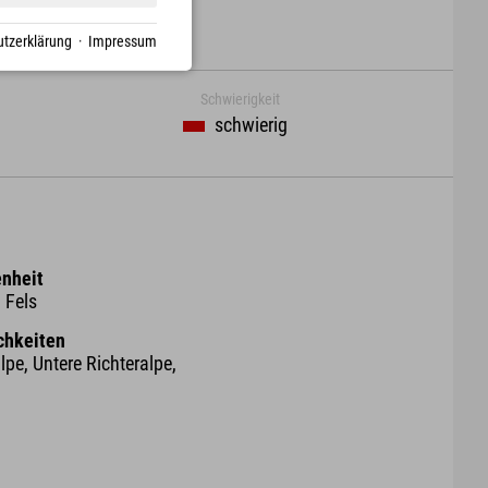
tzerklärung
·
Impressum
Schwierigkeit
schwierig
nheit
 Fels
chkeiten
pe, Untere Richteralpe,