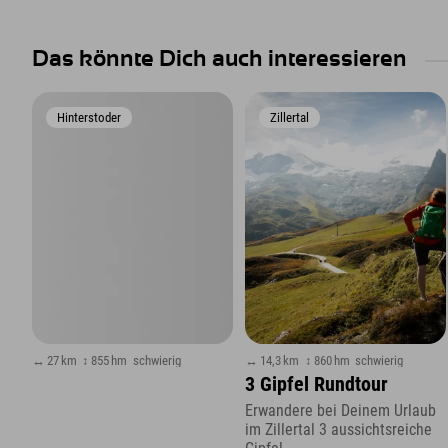
Das könnte Dich auch interessieren
Hinterstoder
Zillertal
↔ 27 km
↕ 855 hm
schwierig
↔ 14,3 km
↕ 860 hm
schwierig
3 Gipfel Rundtour
Erwandere bei Deinem Urlaub
im Zillertal 3 aussichtsreiche