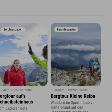
Berchtesgaden
Berchtesgaden
 7,4 km
↕ 1056 hm
mittel
↔ 18,8 km
↕ 1242 hm
mittel
ergtour auf's
Bergtour Kleine Reibn
chneibsteinhaus
Wandern im Sporturlaub von
Hinterbrand auf den
om Explorer Hotel