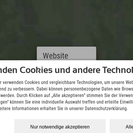
Website
Deutsch
nden Cookies und andere Technol
(German)
English
Downloads
r verwenden Cookies und vergleichbare Technologien, um unsere Web
(English)
Wir übernehmen keine Haftung für die Richtigkeit, Vollständigke
ufend zu verbessern. Dabei können personenbezogene Daten wie Brow
Italiano
Informationen. Wir empfehlen die Mitnahme einer zusätzlichen K
t werden. Durch Klicken auf „Alle akzeptieren“ stimmen Sie der Verwe
(Italian)
ngen“ können Sie eine individuelle Auswahl treffen und erteilte Einwil
Čeština
eitere Informationen erhalten Sie in unserer Datenschutzerklärung.
KML Download
GPX 
(Czech)
Polski
(Polish)
Nur notwendige akzeptieren
All
Magyar