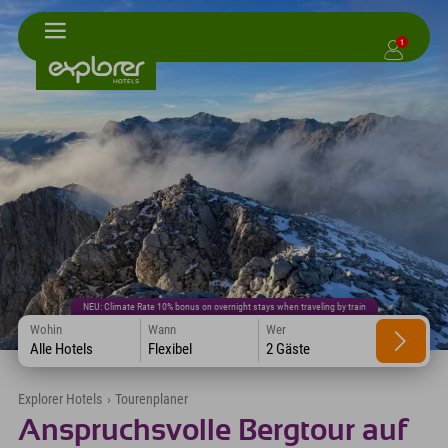
1
NEU: Climate Rate 10% bonus on overnight stays when traveling by train
Wohin
Wann
Wer
Alle Hotels
Flexibel
2 Gäste
Explorer Hotels
›
Tourenplaner
Anspruchsvolle Bergtour auf