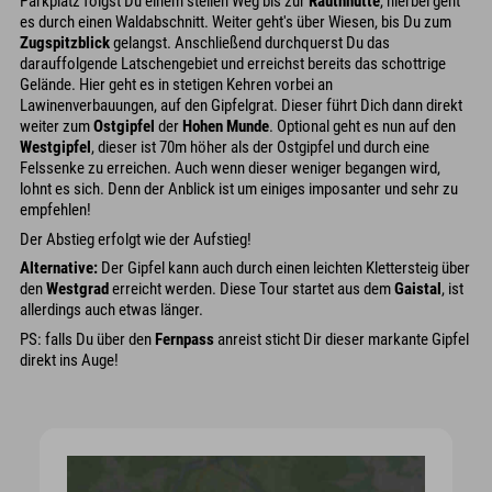
Parkplatz folgst Du einem steilen Weg bis zur
Rauthhütte
, hierbei geht
es durch einen Waldabschnitt. Weiter geht's über Wiesen, bis Du zum
Zugspitzblick
gelangst. Anschließend durchquerst Du das
darauffolgende Latschengebiet und erreichst bereits das schottrige
Gelände. Hier geht es in stetigen Kehren vorbei an
Lawinenverbauungen, auf den Gipfelgrat. Dieser führt Dich dann direkt
weiter zum
Ostgipfel
der
Hohen Munde
. Optional geht es nun auf den
Westgipfel
, dieser ist 70m höher als der Ostgipfel und durch eine
Felssenke zu erreichen. Auch wenn dieser weniger begangen wird,
lohnt es sich. Denn der Anblick ist um einiges imposanter und sehr zu
empfehlen!
Der Abstieg erfolgt wie der Aufstieg!
Alternative:
Der Gipfel kann auch durch einen leichten Klettersteig über
den
Westgrad
erreicht werden. Diese Tour startet aus dem
Gaistal
, ist
allerdings auch etwas länger.
PS: falls Du über den
Fernpass
anreist sticht Dir dieser markante Gipfel
direkt ins Auge!