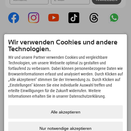
Explorer App
Wir verwenden Cookies und andere
Upload Deiner #ExplorerMoments, Mein
Technologien.
Explorer To Go mit Buchungsübersicht,
Bucketlist, Restaurantübersicht uvm. Jetzt
Wir und unsere Partner verwenden Cookies und vergleichbare
downloaden!
Technologien, um unsere Webseite optimal zu gestalten und
fortlaufend zu verbessern. Dabei können personenbezogene Daten wie
Browserinformationen erfasst und analysiert werden. Durch Klicken auf
Zeit für Explorer Moments
„Alle akzeptieren“ stimmen Sie der Verwendung zu. Durch Klicken auf
166
4.634
km
„Einstellungen“ können Sie eine individuelle Auswahl treffen und
Bergseen und Erlebnisbäder
Pisten zum Skifahren und
erteilte Einwilligungen für die Zukunft widerrufen. Weitere
Snowboarden
Informationen erhalten Sie in unserer Datenschutzerklärung.
8.991
km
97
%
Wege zum Wandern und
Unserer Gäste empfehlen
Bergsteigen
uns weiter
Alle akzeptieren
Nur notwendige akzeptieren