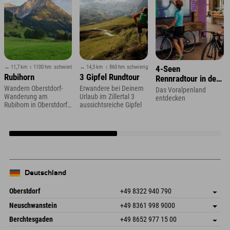
↔ 11,7 km
↕ 1100 hm
schwierig
↔ 14,3 km
↕ 860 hm
schwierig
4-Seen
Rubihorn
3 Gipfel Rundtour
Rennradtour in der
Zugspitzregion
Wandern Oberstdorf-
Erwandere bei Deinem
Das Voralpenland
Wanderung am
Urlaub im Zillertal 3
entdecken
Rubihorn in Oberstdorf
aussichtsreiche Gipfel
im Allgäu
Deutschland
Oberstdorf
+49 8322 940 790
An der Breitach 3
Adresse speichern
Neuschwanstein
+49 8361 998 9000
87538 Fischen I. Allgäu
Anreiseinfos
An der Riese 45
Adresse speichern
Deutschland
Buchen
Berchtesgaden
+49 8652 977 15 00
87484 Nesselwang im Allgäu
Anreiseinfos
Mail senden