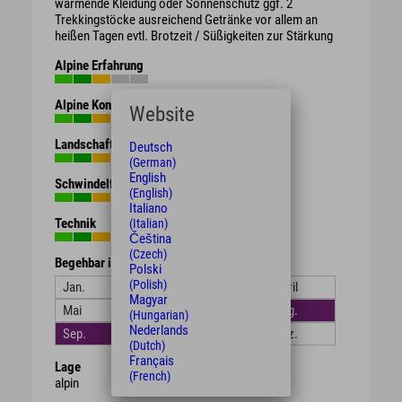
wärmende Kleidung oder Sonnenschutz ggf. 2
Trekkingstöcke ausreichend Getränke vor allem an
heißen Tagen evtl. Brotzeit / Süßigkeiten zur Stärkung
Alpine Erfahrung
Alpine Kondition
Website
Landschaft
Deutsch
(German)
English
Schwindelfreiheit
(English)
Italiano
Technik
(Italian)
Čeština
(Czech)
Begehbar in den Monaten
Polski
(Polish)
Jan.
Feb.
März
April
Magyar
Mai
Juni
Juli
Aug.
(Hungarian)
Nederlands
Sep.
Okt.
Nov.
Dez.
(Dutch)
Français
Lage
(French)
alpin