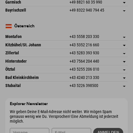
Hofreitstr. 7
Adresse speichern
Deutschland
Buchen
Garmisch
+49 8821 60 35 990
83471 Schönau am Königssee
Anreiseinfos
Mail senden
Frickenstraße 22
Adresse speichern
Deutschland
Buchen
Bayrischzell
+49 8322 940 794 45
82490 Farchant
Anreiseinfos
Mail senden
Seebergstr. 17
Adresse speichern
Deutschland
Buchen
83735 Bayrischzell
Anreiseinfos
Mail senden
Deutschland
Buchen
Österreich
Mail senden
Montafon
+43 5558 203 330
Dorfstr. 127b
Adresse speichern
Kitzbühel/St. Johann
+43 5352 216 660
6793 Gaschurn/Montafon
Anreiseinfos
Speckbacherstraße 87
Adresse speichern
Österreich
Buchen
Zillertal
+43 5283 393 930
6380 St. Johann in Tirol
Anreiseinfos
Mail senden
Schmiedau 2
Adresse speichern
Österreich
Buchen
Hinterstoder
+43 7564 204 440
6272 Kaltenbach im Zillertal
Anreiseinfos
Mail senden
Freizeitpark 10
Adresse speichern
Österreich
Buchen
Ötztal
+43 5255 206 010
4573 Hinterstoder
Anreiseinfos
Mail senden
Gscheat 14
Adresse speichern
Österreich
Buchen
Bad Kleinkirchheim
+43 4240 213 330
6441 Umhausen
Anreiseinfos
Mail senden
Dorfstraße 24
Adresse speichern
Österreich
Buchen
Stubaital
+43 5226 398500
9546 Bad Kleinkirchheim
Anreiseinfos
Mail senden
Wiesenweg 6
Adresse speichern
Österreich
Buchen
6167 Neustift im Stubaital
Anreiseinfos
Mail senden
Österreich
Buchen
Explorer Newsletter
Mail senden
Wir geben Deine E-Mail-Adresse nicht weiter. Wir mögen Spam
genauso wenig wie Du. Versprochen! Eine Abmeldung ist jederzeit
möglich.