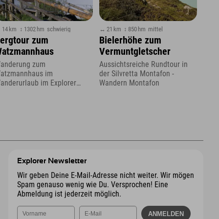
 14 km
↕ 1302 hm
schwierig
↔ 21 km
↕ 850 hm
mittel
ergtour zum
Bielerhöhe zum
atzmannhaus
Vermuntgletscher
anderung zum
Aussichtsreiche Rundtour in
atzmannhaus im
der Silvretta Montafon -
anderurlaub im Explorer
Wandern Montafon
otel in Berchtesgaden
Explorer Newsletter
Wir geben Deine E-Mail-Adresse nicht weiter. Wir mögen
Spam genauso wenig wie Du. Versprochen! Eine
Abmeldung ist jederzeit möglich.