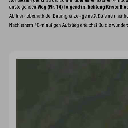
Auf diesem gehst Du ca. 20 min über einen flachen Almbode
ansteigenden
Weg (Nr. 14) folgend in Richtung Kristallhü
Ab hier - oberhalb der Baumgrenze - genießt Du einen herrl
Nach einem 40-minütigen Aufstieg erreichst Du die wunde