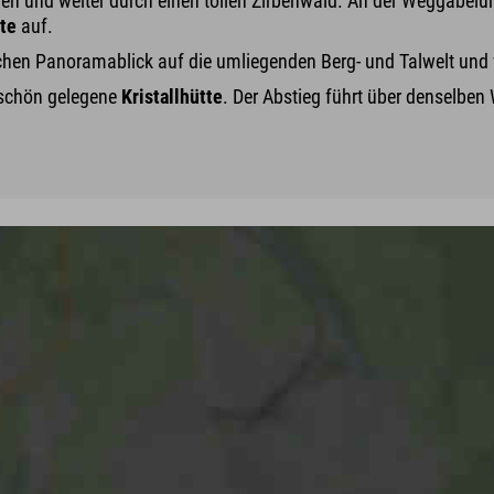
n und weiter durch einen tollen Zirbenwald. An der Weggabelung 
tte
auf.
ichen Panoramablick auf die umliegenden Berg- und Talwelt und ve
rschön gelegene
Kristallhütte
. Der Abstieg führt über denselb