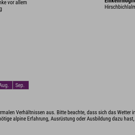
Einkehrmögli
nke vor allem
Hirschbichlalm,
ng
Aug.
Sep.
malen Verhältnissen aus. Bitte beachte, dass sich das Wetter i
nötige alpine Erfahrung, Ausrüstung oder Ausbildung dazu hast, v