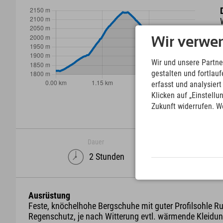
Wir verwe
Wir und unsere Partne
gestalten und fortla
erfasst und analysier
Klicken auf „Einstellu
Zukunft widerrufen. W
Dauer
2 Stunden
Ausrüstung
Feste, knöchelhohe Bergschuhe mit guter Profilsohle R
Regenschutz, je nach Witterung evtl. wärmende Kleidun