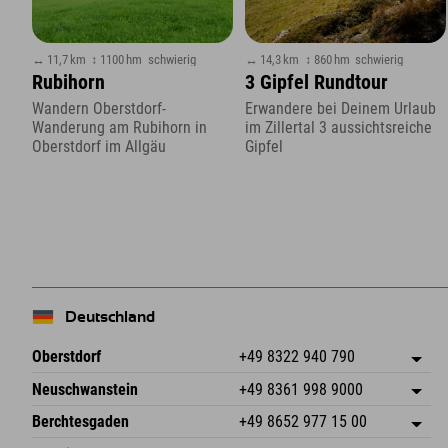
↔ 11,7 km
↕ 1100 hm
schwierig
↔ 14,3 km
↕ 860 hm
schwierig
Rubihorn
3 Gipfel Rundtour
Wandern Oberstdorf-
Erwandere bei Deinem Urlaub
Wanderung am Rubihorn in
im Zillertal 3 aussichtsreiche
Oberstdorf im Allgäu
Gipfel
Deutschland
Oberstdorf
+49 8322 940 790
An der Breitach 3
Adresse speichern
Neuschwanstein
+49 8361 998 9000
87538 Fischen I. Allgäu
Anreiseinfos
An der Riese 45
Adresse speichern
Deutschland
Buchen
Berchtesgaden
+49 8652 977 15 00
87484 Nesselwang im Allgäu
Anreiseinfos
Mail senden