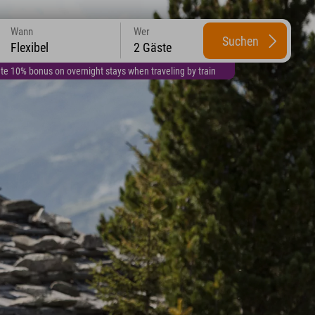
Wann
Wer
Suchen
Flexibel
2 Gäste
te 10% bonus on overnight stays when traveling by train