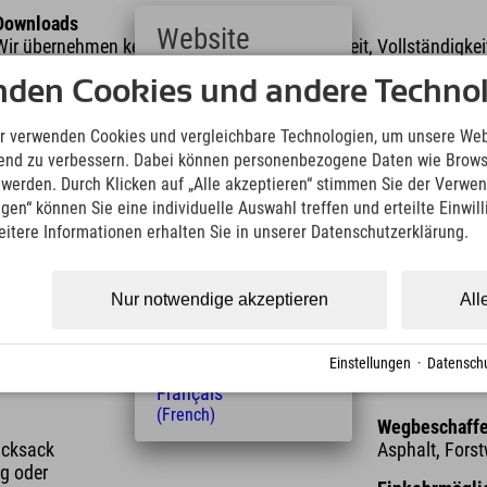
Downloads
Website
Wir übernehmen keine Haftung für die Richtigkeit, Vollständigke
Informationen. Wir empfehlen die Mitnahme einer zusätzlichen K
nden Cookies und andere Technol
Deutsch
(German)
KML Download
GPX 
English
r verwenden Cookies und vergleichbare Technologien, um unsere Web
(English)
ufend zu verbessern. Dabei können personenbezogene Daten wie Brow
Italiano
t werden. Durch Klicken auf „Alle akzeptieren“ stimmen Sie der Verwe
(Italian)
ngen“ können Sie eine individuelle Auswahl treffen und erteilte Einwil
Čeština
eitere Informationen erhalten Sie in unserer Datenschutzerklärung.
(Czech)
Polski
(Polish)
Nur notwendige akzeptieren
All
Magyar
Länge
Höhenmeter
(Hungarian)
3,20 km
310 m
Nederlands
Einstellungen
·
Datenschu
(Dutch)
Français
(French)
Wegbeschaffe
ucksack
Asphalt, Fors
g oder