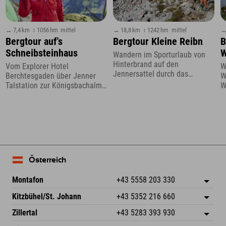
↔ 7,4 km
↕ 1056 hm
mittel
↔ 18,8 km
↕ 1242 hm
mittel
↔
Bergtour auf's
Bergtour Kleine Reibn
B
Schneibsteinhaus
W
Wandern im Sporturlaub von
Hinterbrand auf den
Vom Explorer Hotel
W
Jennersattel durch das
Berchtesgaden über Jenner
W
Berchtesgadener Land
Talstation zur Königsbachalm
W
und weiter
H
Österreich
Montafon
+43 5558 203 330
Dorfstr. 127b
Adresse speichern
Kitzbühel/St. Johann
+43 5352 216 660
6793 Gaschurn/Montafon
Anreiseinfos
Speckbacherstraße 87
Adresse speichern
Österreich
Buchen
Zillertal
+43 5283 393 930
6380 St. Johann in Tirol
Anreiseinfos
Mail senden