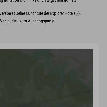
hältst Du Dich links und steigst den nun steil
rspeist Deine Lunchtüte der Explorer Hotels ;-).
en Weg zurück zum Ausgangspunkt.