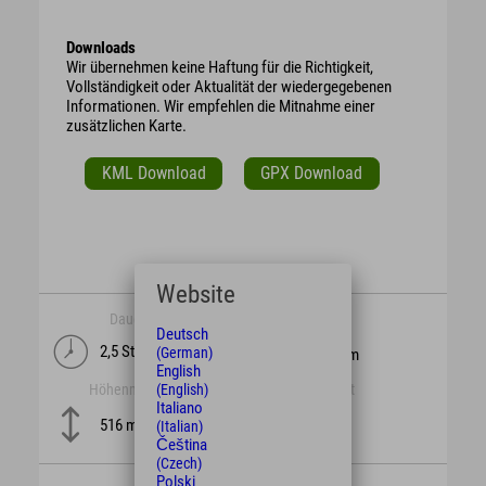
Downloads
Wir übernehmen keine Haftung für die Richtigkeit,
Vollständigkeit oder Aktualität der wiedergegebenen
Informationen. Wir empfehlen die Mitnahme einer
zusätzlichen Karte.
KML Download
GPX Download
Website
Dauer
Länge
Deutsch
2,5 Stunden
(German)
47,6 km km
English
(English)
Höhenmeter
Schwierigkeit
Italiano
mittel
516 m
(Italian)
Čeština
(Czech)
Polski