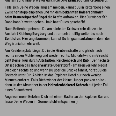
Ausfahrt und radelst weiter durch die Orte
Kranzegg
und
Rettenberg
.
Falls sich Deine Waden langsam melden, kannst Du in Rettenberg einen
Zwischenstopp einplanen und mit dem
bekannten Kaiserschmarrn
beim Brauereigasthof Engel
die Kräfte auftanken. Bist Du wieder fit?
Dann kann´s weiter gehen - bald hast Du es geschafft!
Nach Rettenberg nimmst Du am nächsten Kreisverkehr die zweite
Ausfahrt Richtung
Burgberg
und strampelst fleißig weiter bis nach
Sonthofen
. Hier angekommen, kannst Du langsam aufatmen - denn der
Weg ist nicht mehr weit.
Am Residenzplatz biegst Du in die Hirnbeinstraße und gleich nach
rechts in den Mühlenweg und wieder rechts. Mit Fahrtwind im Gesicht
geht Deine Tour durch
Altstädten, Reichenbach und Rubi
. Der nächste
Ort ist schon das
langerwartete Oberstdorf
- am Kreisverkehr biegst
Du gleich rechts ab und wenn Du über die Brücke fährst, hörst Du die
Breitach unter Dir. Ab hier ist das Explorer Hotel nur noch wenige
Minuten entfernt. Falls Dich wieder der kleine Hunger packen sollte -
dann ist der Abstecher in der
Holzofenbäckerei Schroth
auf jeden Fall
einen Besuch wert.
Angekommen - Belohne Dich mit einem Radler an der Explorer Bar und
lasse Deine Waden im Sonnenstuhl entspannen ;)