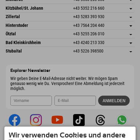
Dorfstr. 127b
Adresse speichern
Kitzbühel/St. Johann
+43 5352 216 660
6793 Gaschurn/Montafon
Anreiseinfos
Speckbacherstraße 87
Adresse speichern
Österreich
Buchen
Zillertal
+43 5283 393 930
6380 St. Johann in Tirol
Anreiseinfos
Mail senden
Schmiedau 2
Adresse speichern
Österreich
Buchen
Hinterstoder
+43 7564 204 440
6272 Kaltenbach im Zillertal
Anreiseinfos
Mail senden
Freizeitpark 10
Adresse speichern
Österreich
Buchen
Ötztal
+43 5255 206 010
4573 Hinterstoder
Anreiseinfos
Mail senden
Gscheat 14
Adresse speichern
Österreich
Buchen
Bad Kleinkirchheim
+43 4240 213 330
6441 Umhausen
Anreiseinfos
Mail senden
Dorfstraße 24
Adresse speichern
Österreich
Buchen
Stubaital
+43 5226 398500
9546 Bad Kleinkirchheim
Anreiseinfos
Mail senden
Wiesenweg 6
Adresse speichern
Österreich
Buchen
6167 Neustift im Stubaital
Anreiseinfos
Mail senden
Österreich
Buchen
Explorer Newsletter
Mail senden
Wir geben Deine E-Mail-Adresse nicht weiter. Wir mögen Spam
genauso wenig wie Du. Versprochen! Eine Abmeldung ist jederzeit
möglich.
Wir verwenden Cookies und andere