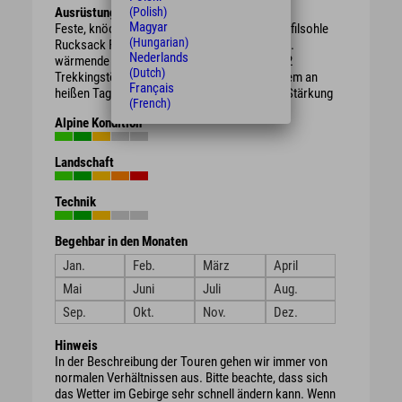
(Polish)
Ausrüstung
Magyar
Feste, knöchelhohe Bergschuhe mit guter Profilsohle
(Hungarian)
Rucksack Regenschutz, je nach Witterung evtl.
Nederlands
wärmende Kleidung oder Sonnenschutz ggf. 2
(Dutch)
Trekkingstöcke ausreichend Getränke vor allem an
Français
heißen Tagen evtl. Brotzeit / Süßigkeiten zur Stärkung
(French)
Alpine Kondition
Landschaft
Technik
Begehbar in den Monaten
Jan.
Feb.
März
April
Mai
Juni
Juli
Aug.
Sep.
Okt.
Nov.
Dez.
Hinweis
In der Beschreibung der Touren gehen wir immer von
normalen Verhältnissen aus. Bitte beachte, dass sich
das Wetter im Gebirge sehr schnell ändern kann. Wenn