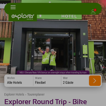
1
NEU: Climate Rate 10% bonus on overnight stays when traveling by train
Wohin
Wann
Wer
Alle Hotels
Flexibel
2 Gäste
Explorer Hotels
›
Tourenplaner
Explorer Round Trip - Bike