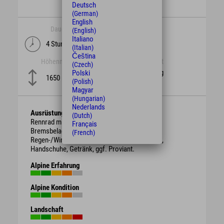
Deutsch
(German)
English
Dauer
Länge
(English)
Italiano
4 Stunden
87 km
(Italian)
Čeština
Höhenmeter
Schwierigkeit
(Czech)
schwierig
Polski
1650 m
(Polish)
Magyar
(Hungarian)
Nederlands
Ausrüstung
(Dutch)
Rennrad mit intakten Bremsen und genügend
Français
Bremsbelag. Schutzhelm,
(French)
Regen-/Wind-/Sonnen-/Wetterschutzkleidung,
Handschuhe, Getränk, ggf. Proviant.
Alpine Erfahrung
Alpine Kondition
Landschaft