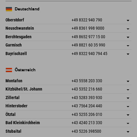
Deutschland
Oberstdorf
+49 8322 940 790
An der Breitach 3
Adresse speichern
Neuschwanstein
+49 8361 998 9000
87538 Fischen I. Allgäu
Anreiseinfos
An der Riese 45
Adresse speichern
Deutschland
Buchen
Berchtesgaden
+49 8652 977 15 00
87484 Nesselwang im Allgäu
Anreiseinfos
Mail senden
Hofreitstr. 7
Adresse speichern
Deutschland
Buchen
Garmisch
+49 8821 60 35 990
83471 Schönau am Königssee
Anreiseinfos
Mail senden
Frickenstraße 22
Adresse speichern
Deutschland
Buchen
Bayrischzell
+49 8322 940 794 45
82490 Farchant
Anreiseinfos
Mail senden
Seebergstr. 17
Adresse speichern
Deutschland
Buchen
83735 Bayrischzell
Anreiseinfos
Mail senden
Deutschland
Buchen
Österreich
Mail senden
Montafon
+43 5558 203 330
Dorfstr. 127b
Adresse speichern
Kitzbühel/St. Johann
+43 5352 216 660
6793 Gaschurn/Montafon
Anreiseinfos
Speckbacherstraße 87
Adresse speichern
Österreich
Buchen
Zillertal
+43 5283 393 930
6380 St. Johann in Tirol
Anreiseinfos
Mail senden
Schmiedau 2
Adresse speichern
Österreich
Buchen
Hinterstoder
+43 7564 204 440
6272 Kaltenbach im Zillertal
Anreiseinfos
Mail senden
Freizeitpark 10
Adresse speichern
Österreich
Buchen
Ötztal
+43 5255 206 010
4573 Hinterstoder
Anreiseinfos
Mail senden
Gscheat 14
Adresse speichern
Österreich
Buchen
Bad Kleinkirchheim
+43 4240 213 330
6441 Umhausen
Anreiseinfos
Mail senden
Dorfstraße 24
Adresse speichern
Österreich
Buchen
Stubaital
+43 5226 398500
9546 Bad Kleinkirchheim
Anreiseinfos
Mail senden