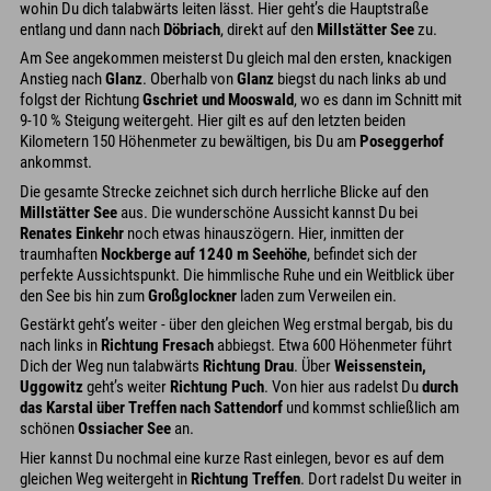
wohin Du dich talabwärts leiten lässt. Hier geht’s die Hauptstraße
entlang und dann nach
Döbriach
, direkt auf den
Millstätter See
zu.
Am See angekommen meisterst Du gleich mal den ersten, knackigen
Anstieg nach
Glanz
. Oberhalb von
Glanz
biegst du nach links ab und
folgst der Richtung
Gschriet und Mooswald
, wo es dann im Schnitt mit
9-10 % Steigung weitergeht. Hier gilt es auf den letzten beiden
Kilometern 150 Höhenmeter zu bewältigen, bis Du am
Poseggerhof
ankommst.
Die gesamte Strecke zeichnet sich durch herrliche Blicke auf den
Millstätter See
aus. Die wunderschöne Aussicht kannst Du bei
Renates Einkehr
noch etwas hinauszögern. Hier, inmitten der
traumhaften
Nockberge auf 1240 m Seehöhe
, befindet sich der
perfekte Aussichtspunkt. Die himmlische Ruhe und ein Weitblick über
den See bis hin zum
Großglockner
laden zum Verweilen ein.
Gestärkt geht’s weiter - über den gleichen Weg erstmal bergab, bis du
nach links in
Richtung Fresach
abbiegst. Etwa 600 Höhenmeter führt
Dich der Weg nun talabwärts
Richtung Drau
. Über
Weissenstein,
Uggowitz
geht’s weiter
Richtung Puch
. Von hier aus radelst Du
durch
das Karstal über Treffen nach Sattendorf
und kommst schließlich am
schönen
Ossiacher See
an.
Hier kannst Du nochmal eine kurze Rast einlegen, bevor es auf dem
gleichen Weg weitergeht in
Richtung Treffen
. Dort radelst Du weiter in