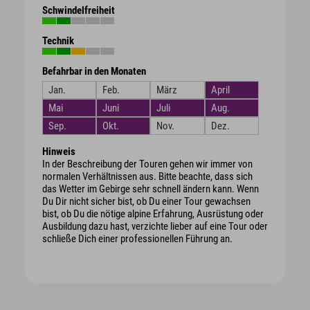
Schwindelfreiheit
Technik
Befahrbar in den Monaten
Jan.
Feb.
März
April
Mai
Juni
Juli
Aug.
Sep.
Okt.
Nov.
Dez.
Hinweis
In der Beschreibung der Touren gehen wir immer von
normalen Verhältnissen aus. Bitte beachte, dass sich
das Wetter im Gebirge sehr schnell ändern kann. Wenn
Du Dir nicht sicher bist, ob Du einer Tour gewachsen
bist, ob Du die nötige alpine Erfahrung, Ausrüstung oder
Ausbildung dazu hast, verzichte lieber auf eine Tour oder
schließe Dich einer professionellen Führung an.