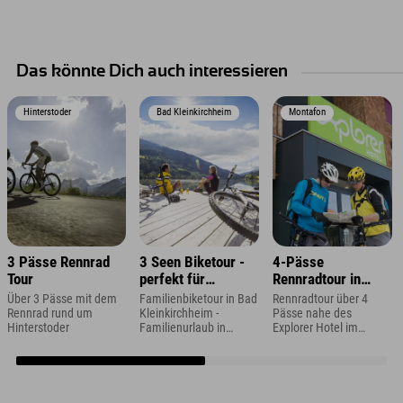
Das könnte Dich auch interessieren
Hinterstoder
Bad Kleinkirchheim
Montafon
3 Pässe Rennrad
3 Seen Biketour -
4-Pässe
Tour
perfekt für
Rennradtour in
Familien
Vorarlberg
Über 3 Pässe mit dem
Familienbiketour in Bad
Rennradtour über 4
Rennrad rund um
Kleinkirchheim -
Pässe nahe des
Hinterstoder
Familienurlaub in
Explorer Hotel im
Kärnten
Montafon