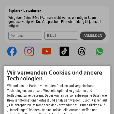
Wiesenweg 6
Adresse speichern
Österreich
Buchen
6167 Neustift im Stubaital
Anreiseinfos
Mail senden
Österreich
Buchen
Explorer Newsletter
Mail senden
Wir geben Deine E-Mail-Adresse nicht weiter. Wir mögen Spam
genauso wenig wie Du. Versprochen! Eine Abmeldung ist jederzeit
möglich.
Explorer App
Wir verwenden Cookies und andere
Upload Deiner #ExplorerMoments, Mein
Technologien.
Explorer To Go mit Buchungsübersicht,
Bucketlist, Restaurantübersicht uvm. Jetzt
Wir und unsere Partner verwenden Cookies und vergleichbare
downloaden!
Technologien, um unsere Webseite optimal zu gestalten und
fortlaufend zu verbessern. Dabei können personenbezogene Daten wie
Browserinformationen erfasst und analysiert werden. Durch Klicken auf
Zeit für Explorer Moments
„Alle akzeptieren“ stimmen Sie der Verwendung zu. Durch Klicken auf
166
4.634
km
„Einstellungen“ können Sie eine individuelle Auswahl treffen und
Bergseen und Erlebnisbäder
Pisten zum Skifahren und