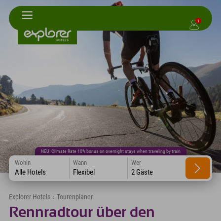
1
NEU: Climate Rate 10% bonus on overnight stays when traveling by train
Wohin
Wann
Wer
Alle Hotels
Flexibel
2 Gäste
Explorer Hotels
›
Tourenplaner
Rennradtour über den