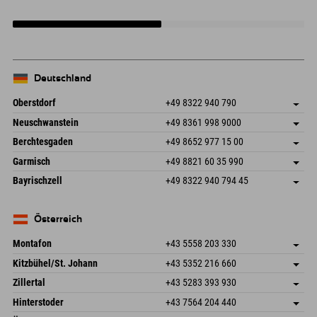
Deutschland
Oberstdorf
+49 8322 940 790
An der Breitach 3
Adresse speichern
Neuschwanstein
+49 8361 998 9000
87538 Fischen I. Allgäu
Anreiseinfos
An der Riese 45
Adresse speichern
Deutschland
Buchen
Berchtesgaden
+49 8652 977 15 00
87484 Nesselwang im Allgäu
Anreiseinfos
Mail senden
Hofreitstr. 7
Adresse speichern
Deutschland
Buchen
Garmisch
+49 8821 60 35 990
83471 Schönau am Königssee
Anreiseinfos
Mail senden
Frickenstraße 22
Adresse speichern
Deutschland
Buchen
Bayrischzell
+49 8322 940 794 45
82490 Farchant
Anreiseinfos
Mail senden
Seebergstr. 17
Adresse speichern
Deutschland
Buchen
83735 Bayrischzell
Anreiseinfos
Mail senden
Deutschland
Buchen
Österreich
Mail senden
Montafon
+43 5558 203 330
Dorfstr. 127b
Adresse speichern
Kitzbühel/St. Johann
+43 5352 216 660
6793 Gaschurn/Montafon
Anreiseinfos
Speckbacherstraße 87
Adresse speichern
Österreich
Buchen
Zillertal
+43 5283 393 930
6380 St. Johann in Tirol
Anreiseinfos
Mail senden
Schmiedau 2
Adresse speichern
Österreich
Buchen
Hinterstoder
+43 7564 204 440
6272 Kaltenbach im Zillertal
Anreiseinfos
Mail senden