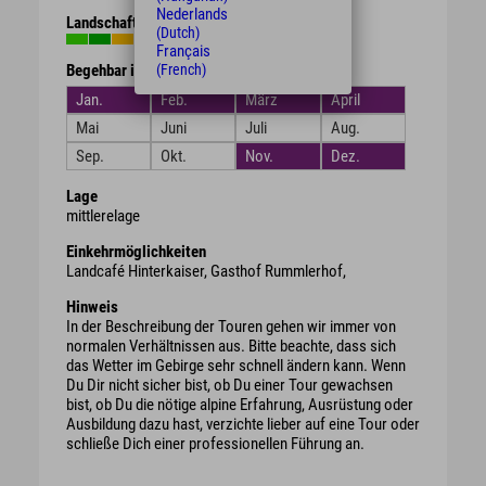
Nederlands
Landschaft
(Dutch)
Français
(French)
Begehbar in den Monaten
Jan.
Feb.
März
April
Mai
Juni
Juli
Aug.
Sep.
Okt.
Nov.
Dez.
Lage
mittlerelage
Einkehrmöglichkeiten
Landcafé Hinterkaiser, Gasthof Rummlerhof,
Hinweis
In der Beschreibung der Touren gehen wir immer von
normalen Verhältnissen aus. Bitte beachte, dass sich
das Wetter im Gebirge sehr schnell ändern kann. Wenn
Du Dir nicht sicher bist, ob Du einer Tour gewachsen
bist, ob Du die nötige alpine Erfahrung, Ausrüstung oder
Ausbildung dazu hast, verzichte lieber auf eine Tour oder
schließe Dich einer professionellen Führung an.