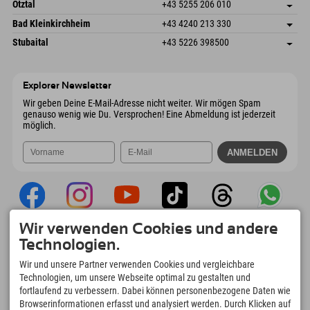
Freizeitpark 10
Adresse speichern
Österreich
Buchen
Ötztal
+43 5255 206 010
4573 Hinterstoder
Anreiseinfos
Mail senden
Gscheat 14
Adresse speichern
Österreich
Buchen
Bad Kleinkirchheim
+43 4240 213 330
6441 Umhausen
Anreiseinfos
Mail senden
Dorfstraße 24
Adresse speichern
Österreich
Buchen
Stubaital
+43 5226 398500
9546 Bad Kleinkirchheim
Anreiseinfos
Mail senden
Wiesenweg 6
Adresse speichern
Österreich
Buchen
6167 Neustift im Stubaital
Anreiseinfos
Mail senden
Österreich
Buchen
Explorer Newsletter
Mail senden
Wir geben Deine E-Mail-Adresse nicht weiter. Wir mögen Spam
genauso wenig wie Du. Versprochen! Eine Abmeldung ist jederzeit
möglich.
Wir verwenden Cookies und andere
Explorer App
Technologien.
Upload Deiner #ExplorerMoments, Mein
Wir und unsere Partner verwenden Cookies und vergleichbare
Explorer To Go mit Buchungsübersicht,
Technologien, um unsere Webseite optimal zu gestalten und
Bucketlist, Restaurantübersicht uvm. Jetzt
fortlaufend zu verbessern. Dabei können personenbezogene Daten wie
downloaden!
Browserinformationen erfasst und analysiert werden. Durch Klicken auf