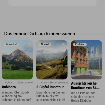
Das könnte Dich auch interessieren
Oberstdorf
Zillertal
Kitzbühel
↔ 11,7 km
↕ 1100 hm
schwierig
↔ 14,3 km
↕ 860 hm
schwierig
Aussichtsreiche
Rubihorn
3 Gipfel Rundtour
Rundtour von St.
Johann
Wandern Oberstdorf-
Erwandere bei Deinem
Die Kalksteinrunde
Wanderung am
Urlaub im Zillertal 3
nahe des Explorer
Rubihorn in Oberstdorf
aussichtsreiche Gipfel
Hotels Kitzbühel
im Allgäu