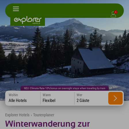
1
NEU: Climate Rate 10% bonus on overnight stays when traveling by train
Wohin
Wann
Wer
Alle Hotels
Flexibel
2 Gäste
Explorer Hotels
›
Tourenplaner
Winterwanderung zur