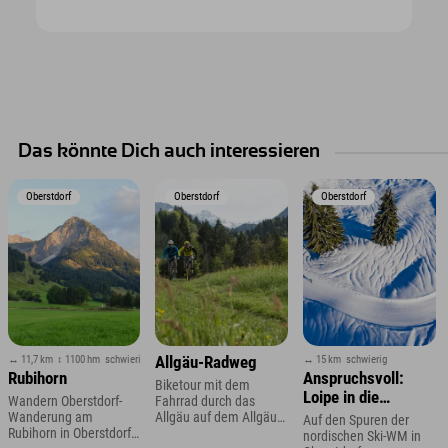
Das könnte Dich auch interessieren
Oberstdorf
Oberstdorf
Oberstdorf
↔ 11,7 km
↕ 1100 hm
schwierig
↔ 15 km
schwierig
Allgäu-Radweg
Rubihorn
Anspruchsvoll:
Biketour mit dem
Loipe in die
Wandern Oberstdorf-
Fahrrad durch das
Spielmannsau bei
Wanderung am
Allgäu auf dem Allgäu
Auf den Spuren der
Rubihorn in Oberstdorf
Radweg
Oberstdorf
nordischen Ski-WM in