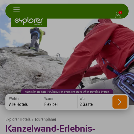
1
NEU: Climate Rate 10% bonus on overnight stays when traveling by train
Wohin
Wann
Wer
Alle Hotels
Flexibel
2 Gäste
Explorer Hotels
›
Tourenplaner
Kanzelwand-Erlebnis-