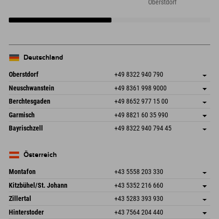
im Allgäu
Oberstdorf
Deutschland
Oberstdorf
+49 8322 940 790
An der Breitach 3
Adresse speichern
Neuschwanstein
+49 8361 998 9000
87538 Fischen I. Allgäu
Anreiseinfos
An der Riese 45
Adresse speichern
Deutschland
Buchen
Berchtesgaden
+49 8652 977 15 00
87484 Nesselwang im Allgäu
Anreiseinfos
Mail senden
Hofreitstr. 7
Adresse speichern
Deutschland
Buchen
Garmisch
+49 8821 60 35 990
83471 Schönau am Königssee
Anreiseinfos
Mail senden
Frickenstraße 22
Adresse speichern
Deutschland
Buchen
Bayrischzell
+49 8322 940 794 45
82490 Farchant
Anreiseinfos
Mail senden
Seebergstr. 17
Adresse speichern
Deutschland
Buchen
83735 Bayrischzell
Anreiseinfos
Mail senden
Deutschland
Buchen
Österreich
Mail senden
Montafon
+43 5558 203 330
Dorfstr. 127b
Adresse speichern
Kitzbühel/St. Johann
+43 5352 216 660
6793 Gaschurn/Montafon
Anreiseinfos
Speckbacherstraße 87
Adresse speichern
Österreich
Buchen
Zillertal
+43 5283 393 930
6380 St. Johann in Tirol
Anreiseinfos
Mail senden
Schmiedau 2
Adresse speichern
Österreich
Buchen
Hinterstoder
+43 7564 204 440
6272 Kaltenbach im Zillertal
Anreiseinfos
Mail senden