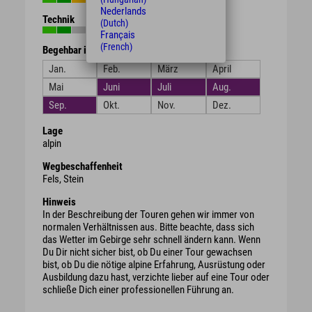
Nederlands
Technik
(Dutch)
Français
(French)
Begehbar in den Monaten
Jan.
Feb.
März
April
Mai
Juni
Juli
Aug.
Sep.
Okt.
Nov.
Dez.
Lage
alpin
Wegbeschaffenheit
Fels, Stein
Hinweis
In der Beschreibung der Touren gehen wir immer von
normalen Verhältnissen aus. Bitte beachte, dass sich
das Wetter im Gebirge sehr schnell ändern kann. Wenn
Du Dir nicht sicher bist, ob Du einer Tour gewachsen
bist, ob Du die nötige alpine Erfahrung, Ausrüstung oder
Ausbildung dazu hast, verzichte lieber auf eine Tour oder
schließe Dich einer professionellen Führung an.