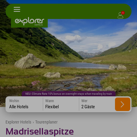
1
NEU: Climate Rate 10% bonus on overnight stays when traveling by train
Wohin
Wann
Wer
Alle Hotels
Flexibel
2 Gäste
Explorer Hotels
›
Tourenplaner
Madrisellaspitze