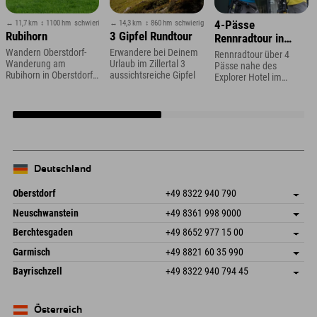
↔ 11,7 km
↕ 1100 hm
schwierig
↔ 14,3 km
↕ 860 hm
schwierig
4-Pässe
Rubihorn
3 Gipfel Rundtour
Rennradtour in
Vorarlberg
Wandern Oberstdorf-
Erwandere bei Deinem
Rennradtour über 4
Wanderung am
Urlaub im Zillertal 3
Pässe nahe des
Rubihorn in Oberstdorf
aussichtsreiche Gipfel
Explorer Hotel im
im Allgäu
Montafon
Deutschland
Oberstdorf
+49 8322 940 790
An der Breitach 3
Adresse speichern
Neuschwanstein
+49 8361 998 9000
87538 Fischen I. Allgäu
Anreiseinfos
An der Riese 45
Adresse speichern
Deutschland
Buchen
Berchtesgaden
+49 8652 977 15 00
87484 Nesselwang im Allgäu
Anreiseinfos
Mail senden
Hofreitstr. 7
Adresse speichern
Deutschland
Buchen
Garmisch
+49 8821 60 35 990
83471 Schönau am Königssee
Anreiseinfos
Mail senden
Frickenstraße 22
Adresse speichern
Deutschland
Buchen
Bayrischzell
+49 8322 940 794 45
82490 Farchant
Anreiseinfos
Mail senden
Seebergstr. 17
Adresse speichern
Deutschland
Buchen
83735 Bayrischzell
Anreiseinfos
Mail senden
Deutschland
Buchen
Österreich