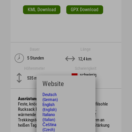
KML Download
GPX Download
Dauer
Länge
5 Stunden
12,4 km
Höhenmeter
Schwierigkeit
schwierig
535 m
Website
Deutsch
Ausrüstung
(German)
Feste, knöchelhohe Bergschuhe mit guter Profilsohle
English
Rucksack Regenschutz, je nach Witterung evtl.
(English)
Italiano
wärmende Kleidung oder Sonnenschutz ggf. 2
(Italian)
Trekkingstöcke ausreichend Getränke vor allem an
Čeština
heißen Tagen evtl. Brotzeit / Süßigkeiten zur Stärkung
(Czech)