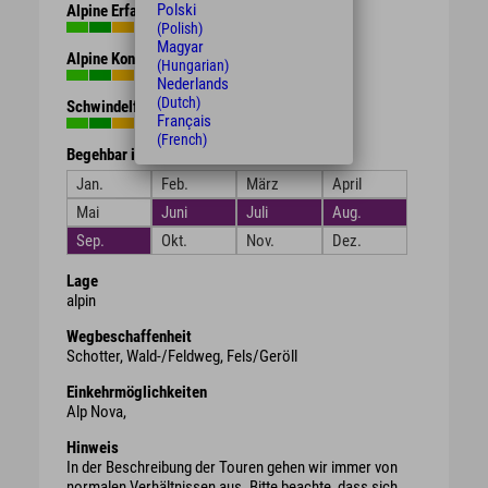
Polski
Alpine Erfahrung
(Polish)
Magyar
Alpine Kondition
(Hungarian)
Nederlands
(Dutch)
Schwindelfreiheit
Français
(French)
Begehbar in den Monaten
Jan.
Feb.
März
April
Mai
Juni
Juli
Aug.
Sep.
Okt.
Nov.
Dez.
Lage
alpin
Wegbeschaffenheit
Schotter, Wald-/Feldweg, Fels/Geröll
Einkehrmöglichkeiten
Alp Nova,
Hinweis
In der Beschreibung der Touren gehen wir immer von
normalen Verhältnissen aus. Bitte beachte, dass sich