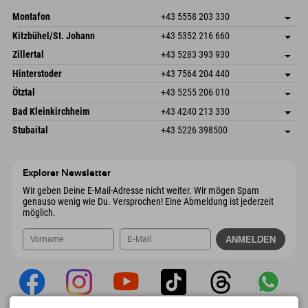
Mail senden
Montafon
+43 5558 203 330
Dorfstr. 127b
Adresse speichern
Kitzbühel/St. Johann
+43 5352 216 660
6793 Gaschurn/Montafon
Anreiseinfos
Speckbacherstraße 87
Adresse speichern
Österreich
Buchen
Zillertal
+43 5283 393 930
6380 St. Johann in Tirol
Anreiseinfos
Mail senden
Schmiedau 2
Adresse speichern
Österreich
Buchen
Hinterstoder
+43 7564 204 440
6272 Kaltenbach im Zillertal
Anreiseinfos
Mail senden
Freizeitpark 10
Adresse speichern
Österreich
Buchen
Ötztal
+43 5255 206 010
4573 Hinterstoder
Anreiseinfos
Mail senden
Gscheat 14
Adresse speichern
Österreich
Buchen
Bad Kleinkirchheim
+43 4240 213 330
6441 Umhausen
Anreiseinfos
Mail senden
Dorfstraße 24
Adresse speichern
Österreich
Buchen
Stubaital
+43 5226 398500
9546 Bad Kleinkirchheim
Anreiseinfos
Mail senden
Wiesenweg 6
Adresse speichern
Österreich
Buchen
6167 Neustift im Stubaital
Anreiseinfos
Mail senden
Österreich
Buchen
Explorer Newsletter
Mail senden
Wir geben Deine E-Mail-Adresse nicht weiter. Wir mögen Spam
genauso wenig wie Du. Versprochen! Eine Abmeldung ist jederzeit
möglich.