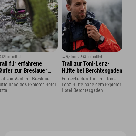
 982 hm
mittel
↔ 9,4 km
↕ 893 hm
mittel
rail für erfahrene
Trail zur Toni-Lenz-
äufer zur Breslauer
Hütte bei Berchtesgaden
ütte
rail von Vent zur Breslauer
Entdecke den Trail zur Toni-
ütte nahe des Explorer Hotel
Lenz-Hütte nahe dem Explorer
tztal
Hotel Berchtesgaden