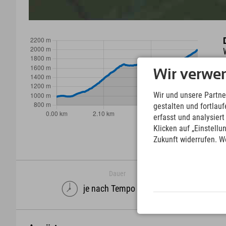
Wir verwe
Wir und unsere Partne
gestalten und fortla
erfasst und analysier
Klicken auf „Einstellu
Zukunft widerrufen. W
Dauer
je nach Tempo ;) Stunden