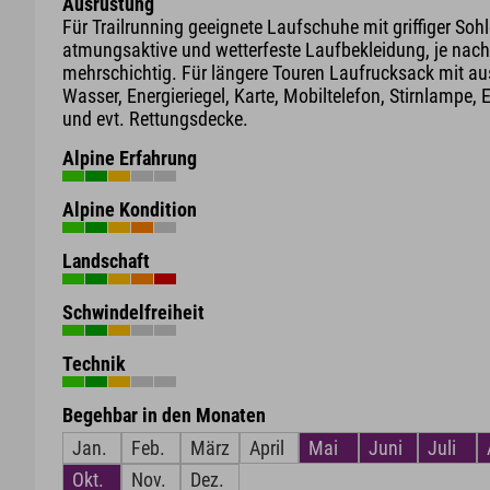
Ausrüstung
Für Trailrunning geeignete Laufschuhe mit griffiger Soh
atmungsaktive und wetterfeste Laufbekleidung, je nach
mehrschichtig. Für längere Touren Laufrucksack mit au
Wasser, Energieriegel, Karte, Mobiltelefon, Stirnlampe, E
und evt. Rettungsdecke.
Alpine Erfahrung
Alpine Kondition
Landschaft
Schwindelfreiheit
Technik
Begehbar in den Monaten
Jan.
Feb.
März
April
Mai
Juni
Juli
Okt.
Nov.
Dez.