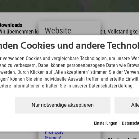
Downloads
Website
Wir übernehmen keine Haftung für die Richtigkeit, Vollständigke
Informationen. Wir empfehlen die Mitnahme einer zusätzlichen K
Deutsch
nden Cookies und andere Technol
(German)
KML Download
GPX 
English
r verwenden Cookies und vergleichbare Technologien, um unsere Web
(English)
ufend zu verbessern. Dabei können personenbezogene Daten wie Brow
Italiano
t werden. Durch Klicken auf „Alle akzeptieren“ stimmen Sie der Verwe
(Italian)
ngen“ können Sie eine individuelle Auswahl treffen und erteilte Einwil
Čeština
eitere Informationen erhalten Sie in unserer Datenschutzerklärung.
(Czech)
Polski
(Polish)
Nur notwendige akzeptieren
All
Magyar
Länge
Höhenmeter
(Hungarian)
7,2 km
1024
Nederlands
Einstellungen
·
Datenschu
(Dutch)
Français
(French)