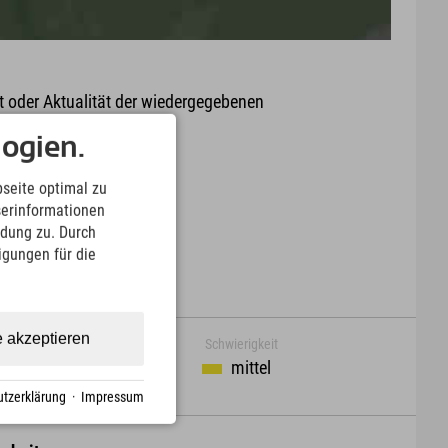
it oder Aktualität der wiedergegebenen
arte.
ogien.
Download
seite optimal zu
serinformationen
ndung zu. Durch
ligungen für die
e akzeptieren
Schwierigkeit
mittel
 m
tzerklärung
·
Impressum