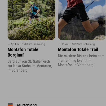
↔ 9,1 km
↕ 1200 hm
schwierig
↔ 31 km
↕ 3252 hm
schwierig
Montafon Totale
Montafon Totale Trail
Berglauf
Die mittlere Distanz beim dem
Trailrunning Event im
Berglauf von St. Gallenkirch
Montafon in Vorarlberg
zur Nova Stoba im Montafon,
in Vorarlberg
Deutschland