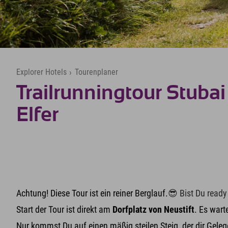
Explorer Hotels
›
Tourenplaner
Trailrunningtour Stubai
Elfer
Achtung! Diese Tour ist ein reiner Berglauf.
😎 Bist Du ready
Start der Tour ist direkt am
Dorfplatz von Neustift
. Es wart
Nur kommst Du auf einen mäßig steilen Steig, der dir Geleg