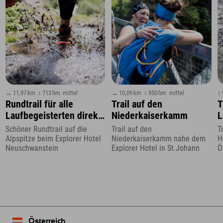
↔ 11,97 km
↕ 713 hm
mittel
↔ 10,09 km
↕ 950 hm
mittel
↕
Rundtrail für alle
Trail auf den
T
Laufbegeisterten direkt
Niederkaiserkamm
L
vom Explorer Hotel aus
H
Schöner Rundtrail auf die
Trail auf den
T
Alpspitze beim Explorer Hotel
Niederkaiserkamm nahe dem
H
Neuschwanstein
Explorer Hotel in St.Johann
Ö
Österreich