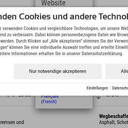
Website
Downloads
nden Cookies und andere Technol
Deutsch
Wir übernehmen keine Haftung für die Richtigkeit, Vollständigke
(German)
Informationen. Wir empfehlen die Mitnahme einer zusätzlichen K
English
r verwenden Cookies und vergleichbare Technologien, um unsere Web
(English)
ufend zu verbessern. Dabei können personenbezogene Daten wie Brow
KML Download
GPX 
Italiano
t werden. Durch Klicken auf „Alle akzeptieren“ stimmen Sie der Verwe
(Italian)
ngen“ können Sie eine individuelle Auswahl treffen und erteilte Einwil
Čeština
eitere Informationen erhalten Sie in unserer Datenschutzerklärung.
(Czech)
Polski
(Polish)
Nur notwendige akzeptieren
All
Magyar
(Hungarian)
Nederlands
Länge
Höhenmeter
Einstellungen
·
Datenschu
(Dutch)
20 km
678 m
Français
(French)
Wegbeschaffe
 Bremsen und
Asphalt, Schot