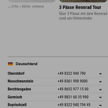
↔ 27 km
↕ 855 hm
schwierig
3 Pässe Rennrad Tour
Über 3 Pässe mit dem Rennrad
rund um Hinterstoder
Deutschland
Oberstdorf
+49 8322 940 790
An der Breitach 3
Adresse speichern
Neuschwanstein
+49 8361 998 9000
87538 Fischen I. Allgäu
Anreiseinfos
An der Riese 45
Adresse speichern
Deutschland
Buchen
Berchtesgaden
+49 8652 977 15 00
87484 Nesselwang im Allgäu
Anreiseinfos
Mail senden
Hofreitstr. 7
Adresse speichern
Deutschland
Buchen
Garmisch
+49 8821 60 35 990
83471 Schönau am Königssee
Anreiseinfos
Mail senden
Frickenstraße 22
Adresse speichern
Deutschland
Buchen
Bayrischzell
+49 8322 940 794 45
82490 Farchant
Anreiseinfos