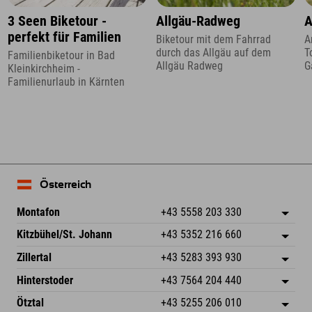
3 Seen Biketour -
Allgäu-Radweg
A
perfekt für Familien
Biketour mit dem Fahrrad
A
durch das Allgäu auf dem
T
Familienbiketour in Bad
Allgäu Radweg
G
Kleinkirchheim -
Familienurlaub in Kärnten
Österreich
Montafon
+43 5558 203 330
Dorfstr. 127b
Adresse speichern
Kitzbühel/St. Johann
+43 5352 216 660
6793 Gaschurn/Montafon
Anreiseinfos
Speckbacherstraße 87
Adresse speichern
Österreich
Buchen
Zillertal
+43 5283 393 930
6380 St. Johann in Tirol
Anreiseinfos
Mail senden
Schmiedau 2
Adresse speichern
Österreich
Buchen
Hinterstoder
+43 7564 204 440
6272 Kaltenbach im Zillertal
Anreiseinfos
Mail senden
Freizeitpark 10
Adresse speichern
Österreich
Buchen
Ötztal
+43 5255 206 010
4573 Hinterstoder
Anreiseinfos