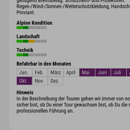
genügend Bremsbelag. Schutzhelm- und Protektoren.
Regen-/Wind-/Sonnen-/Wetterschutzkleidung, Handschu
Proviant.
Alpine Kondition
Landschaft
Technik
Befahrbar in den Monaten
Jan.
Feb.
März
April
Mai
Juni
Juli
Okt.
Nov.
Dez.
Hinweis
In der Beschreibung der Touren gehen wir immer von nor
sicher bist, ob Du einer Tour gewachsen bist, ob Du die 
professionellen Führung an.