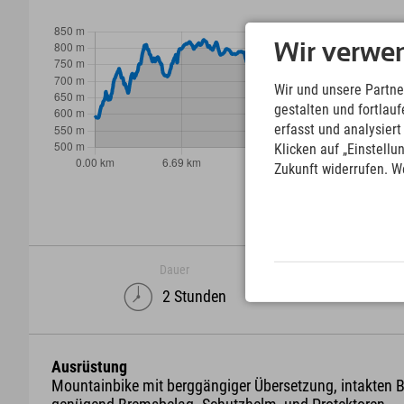
Wir verwe
Wir und unsere Partne
gestalten und fortla
erfasst und analysier
Klicken auf „Einstellu
Zukunft widerrufen. W
Dauer
2 Stunden
Ausrüstung
Mountainbike mit berggängiger Übersetzung, intakten