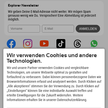
Mail senden
Österreich
Buchen
Explorer Newsletter
Mail senden
Wir geben Deine E-Mail-Adresse nicht weiter. Wir mögen Spam
genauso wenig wie Du. Versprochen! Eine Abmeldung ist jederzeit
möglich.
Wir verwenden Cookies und andere
Explorer App
Technologien.
Upload Deiner #ExplorerMoments, Mein
Wir und unsere Partner verwenden Cookies und vergleichbare
Explorer To Go mit Buchungsübersicht,
Technologien, um unsere Webseite optimal zu gestalten und
Bucketlist, Restaurantübersicht uvm. Jetzt
fortlaufend zu verbessern. Dabei können personenbezogene Daten wie
downloaden!
Browserinformationen erfasst und analysiert werden. Durch Klicken auf
„Alle akzeptieren“ stimmen Sie der Verwendung zu. Durch Klicken auf
„Einstellungen“ können Sie eine individuelle Auswahl treffen und
Zeit für Explorer Moments
erteilte Einwilligungen für die Zukunft widerrufen. Weitere
166
4.634
km
Informationen erhalten Sie in unserer Datenschutzerklärung.
Bergseen und Erlebnisbäder
Pisten zum Skifahren und
Snowboarden