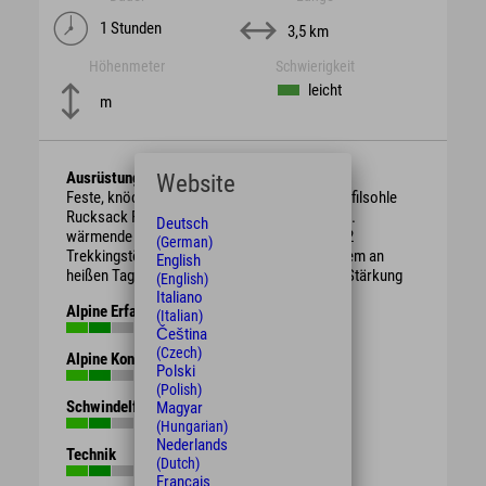
1 Stunden
3,5 km
Höhenmeter
Schwierigkeit
leicht
m
Ausrüstung
Website
Feste, knöchelhohe Bergschuhe mit guter Profilsohle
Rucksack Regenschutz, je nach Witterung evtl.
Deutsch
wärmende Kleidung oder Sonnenschutz ggf. 2
(German)
Trekkingstöcke ausreichend Getränke vor allem an
English
heißen Tagen evtl. Brotzeit / Süßigkeiten zur Stärkung
(English)
Italiano
Alpine Erfahrung
(Italian)
Čeština
(Czech)
Alpine Kondition
Polski
(Polish)
Schwindelfreiheit
Magyar
(Hungarian)
Nederlands
Technik
(Dutch)
Français