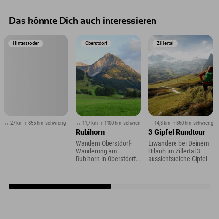
Das könnte Dich auch interessieren
Hinterstoder
Oberstdorf
Zillertal
↔ 27 km
↕ 855 hm
schwierig
↔ 11,7 km
↕ 1100 hm
schwierig
↔ 14,3 km
↕ 860 hm
schwierig
Rubihorn
3 Gipfel Rundtour
Wandern Oberstdorf-
Erwandere bei Deinem
Wanderung am
Urlaub im Zillertal 3
Rubihorn in Oberstdorf
aussichtsreiche Gipfel
im Allgäu