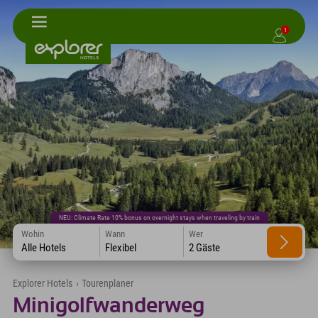
1
NEU: Climate Rate 10% bonus on overnight stays when traveling by train
Wohin
Wann
Wer
Alle Hotels
Flexibel
2 Gäste
Explorer Hotels
›
Tourenplaner
Minigolfwanderweg