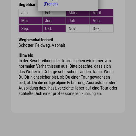
(French)
Begehbar in den Monaten
Jan.
Feb.
März
April
Mai
Juni
Juli
Aug.
Sep.
Okt.
Nov.
Dez.
Wegbeschaffenheit
Schotter, Feldweg, Asphalt
Hinweis
In der Beschreibung der Touren gehen wir immer von
normalen Verhältnissen aus. Bitte beachte, dass sich
das Wetter im Gebirge sehr schnell ändern kann. Wenn
Du Dir nicht sicher bist, ob Du einer Tour gewachsen
bist, ob Du die nötige alpine Erfahrung, Ausrüstung oder
Ausbildung dazu hast, verzichte lieber auf eine Tour oder
schließe Dich einer professionellen Führung an.