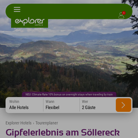
1
NEU: Climate Rate 10% bonus on overnight stays when traveling by train
Wohin
Wann
Wer
Alle Hotels
Flexibel
2 Gäste
Explorer Hotels
›
Tourenplaner
Gipfelerlebnis am Söllereck