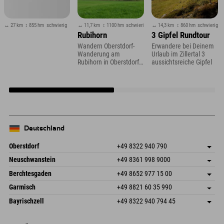
↔ 27 km
↕ 855 hm
schwierig
↔ 11,7 km
↕ 1100 hm
schwierig
↔ 14,3 km
↕ 860 hm
schwierig
Rubihorn
3 Gipfel Rundtour
Wandern Oberstdorf-
Erwandere bei Deinem
Wanderung am
Urlaub im Zillertal 3
Rubihorn in Oberstdorf
aussichtsreiche Gipfel
im Allgäu
Deutschland
Oberstdorf
+49 8322 940 790
An der Breitach 3
Adresse speichern
Neuschwanstein
+49 8361 998 9000
87538 Fischen I. Allgäu
Anreiseinfos
An der Riese 45
Adresse speichern
Deutschland
Buchen
Berchtesgaden
+49 8652 977 15 00
87484 Nesselwang im Allgäu
Anreiseinfos
Mail senden
Hofreitstr. 7
Adresse speichern
Deutschland
Buchen
Garmisch
+49 8821 60 35 990
83471 Schönau am Königssee
Anreiseinfos
Mail senden
Frickenstraße 22
Adresse speichern
Deutschland
Buchen
Bayrischzell
+49 8322 940 794 45
82490 Farchant
Anreiseinfos
Mail senden
Seebergstr. 17
Adresse speichern
Deutschland
Buchen
83735 Bayrischzell
Anreiseinfos
Mail senden