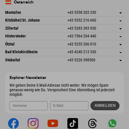
Deutschland
Buchen
Österreich
Mail senden
Montafon
+43 5558 203 330
Dorfstr. 127b
Adresse speichern
Kitzbühel/St. Johann
+43 5352 216 660
6793 Gaschurn/Montafon
Anreiseinfos
Speckbacherstraße 87
Adresse speichern
Österreich
Buchen
Zillertal
+43 5283 393 930
6380 St. Johann in Tirol
Anreiseinfos
Mail senden
Schmiedau 2
Adresse speichern
Österreich
Buchen
Hinterstoder
+43 7564 204 440
6272 Kaltenbach im Zillertal
Anreiseinfos
Mail senden
Freizeitpark 10
Adresse speichern
Österreich
Buchen
Ötztal
+43 5255 206 010
4573 Hinterstoder
Anreiseinfos
Mail senden
Gscheat 14
Adresse speichern
Österreich
Buchen
Bad Kleinkirchheim
+43 4240 213 330
6441 Umhausen
Anreiseinfos
Mail senden
Dorfstraße 24
Adresse speichern
Österreich
Buchen
Stubaital
+43 5226 398500
9546 Bad Kleinkirchheim
Anreiseinfos
Mail senden
Wiesenweg 6
Adresse speichern
Österreich
Buchen
6167 Neustift im Stubaital
Anreiseinfos
Mail senden
Österreich
Buchen
Explorer Newsletter
Mail senden
Wir geben Deine E-Mail-Adresse nicht weiter. Wir mögen Spam
genauso wenig wie Du. Versprochen! Eine Abmeldung ist jederzeit
möglich.