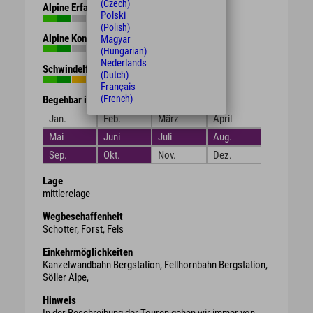
(Czech)
Alpine Erfahrung
Polski
(Polish)
Alpine Kondition
Magyar
(Hungarian)
Nederlands
Schwindelfreiheit
(Dutch)
Français
(French)
Begehbar in den Monaten
Jan.
Feb.
März
April
Mai
Juni
Juli
Aug.
Sep.
Okt.
Nov.
Dez.
Lage
mittlerelage
Wegbeschaffenheit
Schotter, Forst, Fels
Einkehrmöglichkeiten
Kanzelwandbahn Bergstation, Fellhornbahn Bergstation,
Söller Alpe,
Hinweis
In der Beschreibung der Touren gehen wir immer von