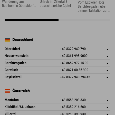
Wanderung am
Urlaub im Zillertal 3
Vom Explorer Hotel
Rubihorn in Oberstdorf
aussichtsreiche Gipfel
Berchtesgaden über
im Allgäu
Jenner Talstation zur
Königsbachalm und
weiter
Deutschland
Oberstdorf
+49 8322 940 790
An der Breitach 3
Adresse speichern
Neuschwanstein
+49 8361 998 9000
87538 Fischen I. Allgäu
Anreiseinfos
An der Riese 45
Adresse speichern
Deutschland
Buchen
Berchtesgaden
+49 8652 977 15 00
87484 Nesselwang im Allgäu
Anreiseinfos
Mail senden
Hofreitstr. 7
Adresse speichern
Deutschland
Buchen
Garmisch
+49 8821 60 35 990
83471 Schönau am Königssee
Anreiseinfos
Mail senden
Frickenstraße 22
Adresse speichern
Deutschland
Buchen
Bayrischzell
+49 8322 940 794 45
82490 Farchant
Anreiseinfos
Mail senden
Seebergstr. 17
Adresse speichern
Deutschland
Buchen
83735 Bayrischzell
Anreiseinfos
Mail senden
Deutschland
Buchen
Österreich
Mail senden
Montafon
+43 5558 203 330
Dorfstr. 127b
Adresse speichern
Kitzbühel/St. Johann
+43 5352 216 660
6793 Gaschurn/Montafon
Anreiseinfos
Speckbacherstraße 87
Adresse speichern
Österreich
Buchen
Zillertal
+43 5283 393 930