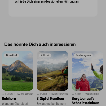
schließe Dich einer professionellen Führung an.
Das könnte Dich auch interessieren
Oberstdorf
Zillertal
Berchtesgaden
↔ 11,7 km
↕ 1100 hm
schwierig
↔ 14,3 km
↕ 860 hm
schwierig
↔ 7,4 km
↕ 1056 hm
mittel
Rubihorn
3 Gipfel Rundtour
Bergtour auf's
Schneibsteinhaus
Wandern Oberstdorf-
Erwandere bei Deinem