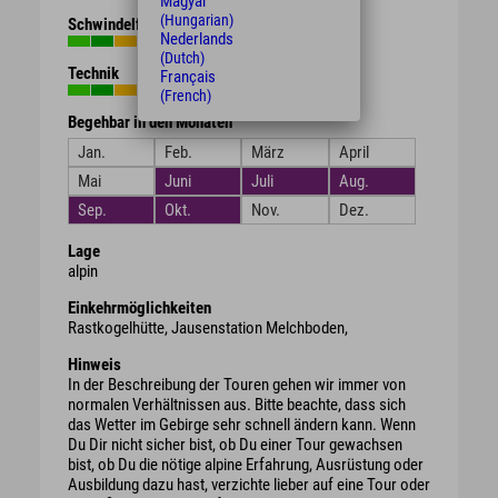
Magyar
(Hungarian)
Schwindelfreiheit
Nederlands
(Dutch)
Technik
Français
(French)
Begehbar in den Monaten
Jan.
Feb.
März
April
Mai
Juni
Juli
Aug.
Sep.
Okt.
Nov.
Dez.
Lage
alpin
Einkehrmöglichkeiten
Rastkogelhütte, Jausenstation Melchboden,
Hinweis
In der Beschreibung der Touren gehen wir immer von
normalen Verhältnissen aus. Bitte beachte, dass sich
das Wetter im Gebirge sehr schnell ändern kann. Wenn
Du Dir nicht sicher bist, ob Du einer Tour gewachsen
bist, ob Du die nötige alpine Erfahrung, Ausrüstung oder
Ausbildung dazu hast, verzichte lieber auf eine Tour oder