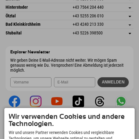
6380 St. Johann in Tirol
Anreiseinfos
Mail senden
Schmiedau 2
Adresse speichern
Österreich
Buchen
Hinterstoder
+43 7564 204 440
6272 Kaltenbach im Zillertal
Anreiseinfos
Mail senden
Freizeitpark 10
Adresse speichern
Österreich
Buchen
Ötztal
+43 5255 206 010
4573 Hinterstoder
Anreiseinfos
Mail senden
Gscheat 14
Adresse speichern
Österreich
Buchen
Bad Kleinkirchheim
+43 4240 213 330
6441 Umhausen
Anreiseinfos
Mail senden
Dorfstraße 24
Adresse speichern
Österreich
Buchen
Stubaital
+43 5226 398500
9546 Bad Kleinkirchheim
Anreiseinfos
Mail senden
Wiesenweg 6
Adresse speichern
Österreich
Buchen
6167 Neustift im Stubaital
Anreiseinfos
Mail senden
Österreich
Buchen
Explorer Newsletter
Mail senden
Wir geben Deine E-Mail-Adresse nicht weiter. Wir mögen Spam
genauso wenig wie Du. Versprochen! Eine Abmeldung ist jederzeit
möglich.
Wir verwenden Cookies und andere
Explorer App
Technologien.
Upload Deiner #ExplorerMoments, Mein
Wir und unsere Partner verwenden Cookies und vergleichbare
Explorer To Go mit Buchungsübersicht,
Technologien, um unsere Webseite optimal zu gestalten und