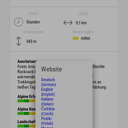
Dauer
Länge
Stunden
9,1 km
Höhenmeter
Schwierigkeit
mittel
543 m
Ausrüstung
Feste, knöchelhohe Bergschuhe mit guter Profilsohle
Website
Rucksack Regenschutz, je nach Witterung evtl.
wärmende Kleidung oder Sonnenschutz ggf. 2
Deutsch
Trekkingstöcke ausreichend Getränke vor allem an
(German)
heißen Tagen evtl. Brotzeit / Süßigkeiten zur Stärkung
English
(English)
Alpine Erfahrung
Italiano
(Italian)
Čeština
Alpine Kondition
(Czech)
Polski
Landschaft
(Polish)