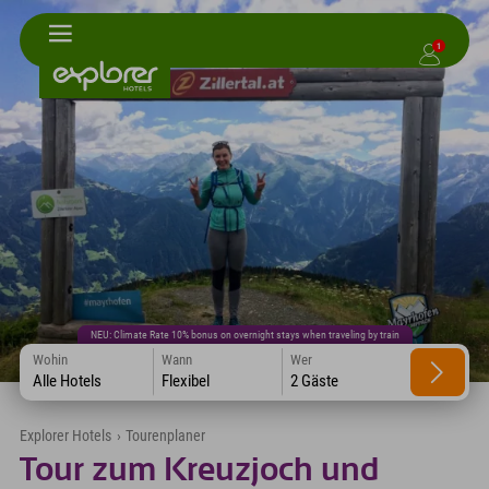
1
NEU: Climate Rate 10% bonus on overnight stays when traveling by train
Wohin
Wann
Wer
Alle Hotels
Flexibel
2 Gäste
Explorer Hotels
›
Tourenplaner
Tour zum Kreuzjoch und