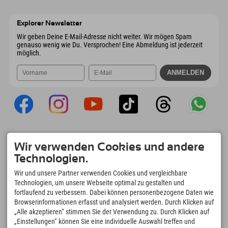
Wiesenweg 6
Adresse speichern
Österreich
Buchen
6167 Neustift im Stubaital
Anreiseinfos
Mail senden
Österreich
Buchen
Explorer Newsletter
Mail senden
Wir geben Deine E-Mail-Adresse nicht weiter. Wir mögen Spam
genauso wenig wie Du. Versprochen! Eine Abmeldung ist jederzeit
möglich.
Explorer App
Wir verwenden Cookies und andere
Upload Deiner #ExplorerMoments, Mein
Technologien.
Explorer To Go mit Buchungsübersicht,
Bucketlist, Restaurantübersicht uvm. Jetzt
Wir und unsere Partner verwenden Cookies und vergleichbare
downloaden!
Technologien, um unsere Webseite optimal zu gestalten und
fortlaufend zu verbessern. Dabei können personenbezogene Daten wie
Browserinformationen erfasst und analysiert werden. Durch Klicken auf
Zeit für Explorer Moments
„Alle akzeptieren“ stimmen Sie der Verwendung zu. Durch Klicken auf
166
4.634
km
„Einstellungen“ können Sie eine individuelle Auswahl treffen und