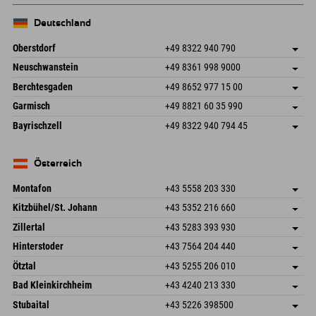
Deutschland
Oberstdorf
+49 8322 940 790
An der Breitach 3
Adresse speichern
Neuschwanstein
+49 8361 998 9000
87538 Fischen I. Allgäu
Anreiseinfos
An der Riese 45
Adresse speichern
Deutschland
Buchen
Berchtesgaden
+49 8652 977 15 00
87484 Nesselwang im Allgäu
Anreiseinfos
Mail senden
Hofreitstr. 7
Adresse speichern
Deutschland
Buchen
Garmisch
+49 8821 60 35 990
83471 Schönau am Königssee
Anreiseinfos
Mail senden
Frickenstraße 22
Adresse speichern
Deutschland
Buchen
Bayrischzell
+49 8322 940 794 45
82490 Farchant
Anreiseinfos
Mail senden
Seebergstr. 17
Adresse speichern
Deutschland
Buchen
83735 Bayrischzell
Anreiseinfos
Mail senden
Deutschland
Buchen
Österreich
Mail senden
Montafon
+43 5558 203 330
Dorfstr. 127b
Adresse speichern
Kitzbühel/St. Johann
+43 5352 216 660
6793 Gaschurn/Montafon
Anreiseinfos
Speckbacherstraße 87
Adresse speichern
Österreich
Buchen
Zillertal
+43 5283 393 930
6380 St. Johann in Tirol
Anreiseinfos
Mail senden
Schmiedau 2
Adresse speichern
Österreich
Buchen
Hinterstoder
+43 7564 204 440
6272 Kaltenbach im Zillertal
Anreiseinfos
Mail senden
Freizeitpark 10
Adresse speichern
Österreich
Buchen
Ötztal
+43 5255 206 010
4573 Hinterstoder
Anreiseinfos
Mail senden
Gscheat 14
Adresse speichern
Österreich
Buchen
Bad Kleinkirchheim
+43 4240 213 330
6441 Umhausen
Anreiseinfos
Mail senden
Dorfstraße 24
Adresse speichern
Österreich
Buchen
Stubaital
+43 5226 398500
9546 Bad Kleinkirchheim
Anreiseinfos
Mail senden