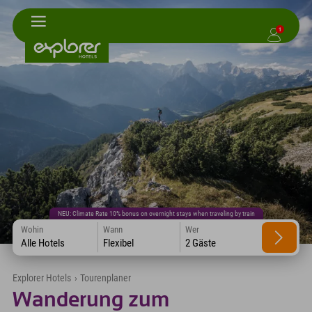
1
NEU: Climate Rate 10% bonus on overnight stays when traveling by train
Wohin
Wann
Wer
Alle Hotels
Flexibel
2 Gäste
Explorer Hotels
›
Tourenplaner
Wanderung zum