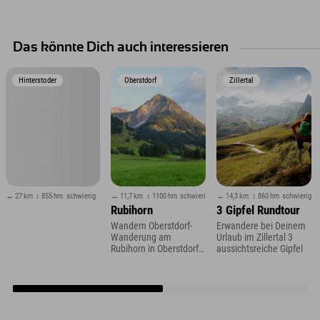
Das könnte Dich auch interessieren
Hinterstoder
Oberstdorf
Zillertal
↔ 27 km
↕ 855 hm
schwierig
↔ 11,7 km
↕ 1100 hm
schwierig
↔ 14,3 km
↕ 860 hm
schwierig
Rubihorn
3 Gipfel Rundtour
Wandern Oberstdorf-
Erwandere bei Deinem
Wanderung am
Urlaub im Zillertal 3
Rubihorn in Oberstdorf
aussichtsreiche Gipfel
im Allgäu