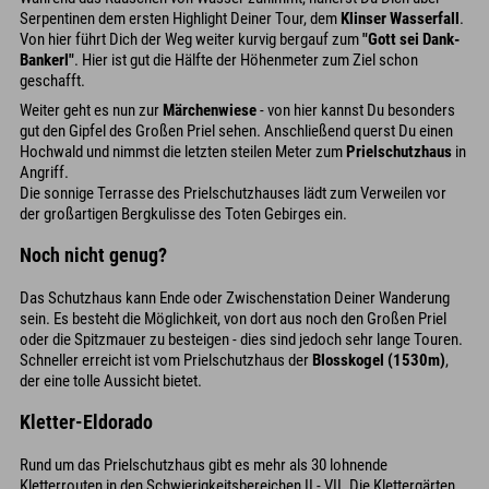
Serpentinen dem ersten Highlight Deiner Tour, dem
Klinser Wasserfall
.
Von hier führt Dich der Weg weiter kurvig bergauf zum
"Gott sei Dank-
Bankerl"
. Hier ist gut die Hälfte der Höhenmeter zum Ziel schon
geschafft.
Weiter geht es nun zur
Märchenwiese
- von hier kannst Du besonders
gut den Gipfel des Großen Priel sehen. Anschließend querst Du einen
Hochwald und nimmst die letzten steilen Meter zum
Prielschutzhaus
in
Angriff.
Die sonnige Terrasse des Prielschutzhauses lädt zum Verweilen vor
der großartigen Bergkulisse des Toten Gebirges ein.
Noch nicht genug?
Das Schutzhaus kann Ende oder Zwischenstation Deiner Wanderung
sein. Es besteht die Möglichkeit, von dort aus noch den Großen Priel
oder die Spitzmauer zu besteigen - dies sind jedoch sehr lange Touren.
Schneller erreicht ist vom Prielschutzhaus der
Blosskogel (1530m)
,
der eine tolle Aussicht bietet.
Kletter-Eldorado
Rund um das Prielschutzhaus gibt es mehr als 30 lohnende
Kletterrouten in den Schwierigkeitsbereichen II - VII. Die Klettergärten