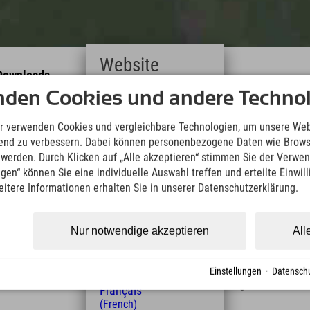
Website
Downloads
Wir übernehmen keine Haftung für die Richtigkeit, Vollständigke
nden Cookies und andere Technol
Deutsch
Informationen. Wir empfehlen die Mitnahme einer zusätzlichen K
(German)
English
r verwenden Cookies und vergleichbare Technologien, um unsere Web
(English)
KML Download
GPX 
ufend zu verbessern. Dabei können personenbezogene Daten wie Brow
Italiano
t werden. Durch Klicken auf „Alle akzeptieren“ stimmen Sie der Verwe
(Italian)
ngen“ können Sie eine individuelle Auswahl treffen und erteilte Einwil
Čeština
eitere Informationen erhalten Sie in unserer Datenschutzerklärung.
(Czech)
Polski
(Polish)
Nur notwendige akzeptieren
All
Magyar
(Hungarian)
Länge
Höhenmeter
Nederlands
Einstellungen
·
Datenschu
(Dutch)
11 km
700 m
Français
(French)