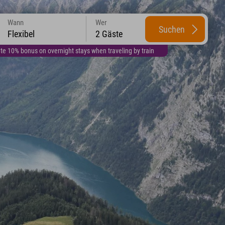
Wann
Wer
Suchen
Flexibel
2 Gäste
te 10% bonus on overnight stays when traveling by train