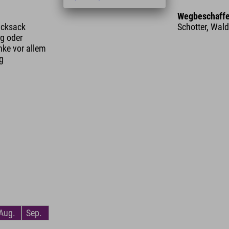
Wegbeschaffe
ucksack
Schotter, Wal
g oder
nke vor allem
ng
Aug.
Sep.