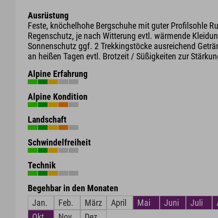
Ausrüstung
Feste, knöchelhohe Bergschuhe mit guter Profilsohle R
Regenschutz, je nach Witterung evtl. wärmende Kleidun
Sonnenschutz ggf. 2 Trekkingstöcke ausreichend Geträ
an heißen Tagen evtl. Brotzeit / Süßigkeiten zur Stärku
Alpine Erfahrung
Alpine Kondition
Landschaft
Schwindelfreiheit
Technik
Begehbar in den Monaten
Jan.
Feb.
März
April
Mai
Juni
Juli
Okt.
Nov.
Dez.