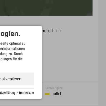
it oder Aktualität der wiedergegebenen
ogien.
arte.
seite optimal zu
Download
serinformationen
ndung zu. Durch
ligungen für die
e akzeptieren
Schwierigkeit
tzerklärung
·
Impressum
mittel