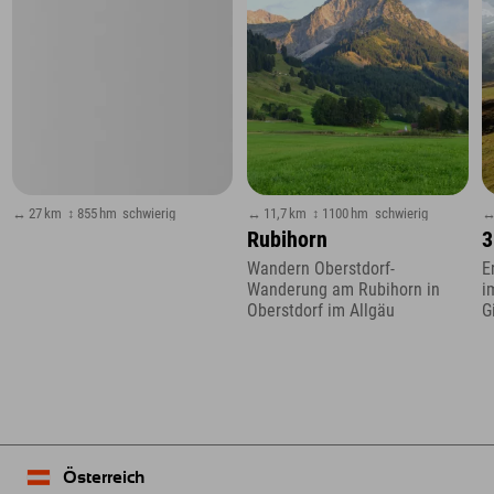
↔ 27 km
↕ 855 hm
schwierig
↔ 11,7 km
↕ 1100 hm
schwierig
↔
Rubihorn
3
Wandern Oberstdorf-
E
Wanderung am Rubihorn in
i
Oberstdorf im Allgäu
G
Österreich