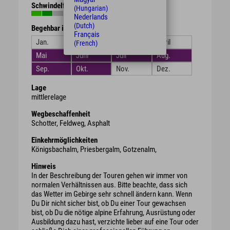
Schwindelfreiheit
(Hungarian)
Nederlands
(Dutch)
Begehbar in den Monaten
Français
Jan.
Feb.
März
April
(French)
Mai
Juni
Juli
Aug.
Sep.
Okt.
Nov.
Dez.
Lage
mittlerelage
Wegbeschaffenheit
Schotter, Feldweg, Asphalt
Einkehrmöglichkeiten
Königsbachalm, Priesbergalm, Gotzenalm,
Hinweis
In der Beschreibung der Touren gehen wir immer von
normalen Verhältnissen aus. Bitte beachte, dass sich
das Wetter im Gebirge sehr schnell ändern kann. Wenn
Du Dir nicht sicher bist, ob Du einer Tour gewachsen
bist, ob Du die nötige alpine Erfahrung, Ausrüstung oder
Ausbildung dazu hast, verzichte lieber auf eine Tour oder