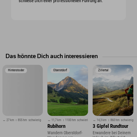
schließe Dich einer professionellen Führung an.
Das könnte Dich auch interessieren
Hinterstoder
Oberstdorf
Zillertal
↔ 27 km
↕ 855 hm
schwierig
↔ 11,7 km
↕ 1100 hm
schwierig
↔ 14,3 km
↕ 860 hm
schwierig
Rubihorn
3 Gipfel Rundtour
Wandern Oberstdorf-
Erwandere bei Deinem