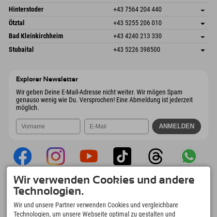
6380 St. Johann in Tirol
Anreiseinfos
Mail senden
Schmiedau 2
Adresse speichern
Österreich
Buchen
Hinterstoder
+43 7564 204 440
6272 Kaltenbach im Zillertal
Anreiseinfos
Mail senden
Freizeitpark 10
Adresse speichern
Österreich
Buchen
Ötztal
+43 5255 206 010
4573 Hinterstoder
Anreiseinfos
Mail senden
Gscheat 14
Adresse speichern
Österreich
Buchen
Bad Kleinkirchheim
+43 4240 213 330
6441 Umhausen
Anreiseinfos
Mail senden
Dorfstraße 24
Adresse speichern
Österreich
Buchen
Stubaital
+43 5226 398500
9546 Bad Kleinkirchheim
Anreiseinfos
Mail senden
Wiesenweg 6
Adresse speichern
Österreich
Buchen
6167 Neustift im Stubaital
Anreiseinfos
Mail senden
Österreich
Buchen
Explorer Newsletter
Mail senden
Wir geben Deine E-Mail-Adresse nicht weiter. Wir mögen Spam
genauso wenig wie Du. Versprochen! Eine Abmeldung ist jederzeit
möglich.
Wir verwenden Cookies und andere
Explorer App
Technologien.
Upload Deiner #ExplorerMoments, Mein
Wir und unsere Partner verwenden Cookies und vergleichbare
Explorer To Go mit Buchungsübersicht,
Technologien, um unsere Webseite optimal zu gestalten und
Bucketlist, Restaurantübersicht uvm. Jetzt