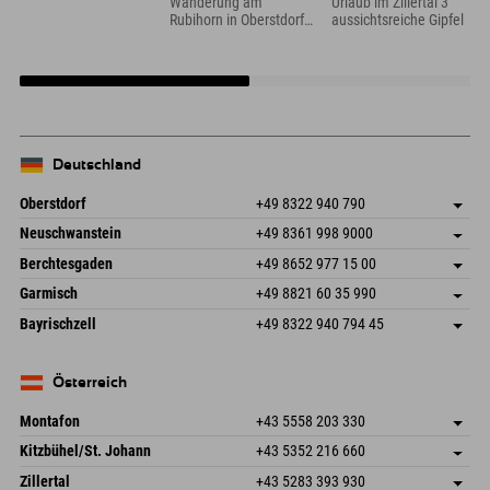
Wanderung am
Urlaub im Zillertal 3
Rubihorn in Oberstdorf
aussichtsreiche Gipfel
im Allgäu
Deutschland
Oberstdorf
+49 8322 940 790
An der Breitach 3
Adresse speichern
Neuschwanstein
+49 8361 998 9000
87538 Fischen I. Allgäu
Anreiseinfos
An der Riese 45
Adresse speichern
Deutschland
Buchen
Berchtesgaden
+49 8652 977 15 00
87484 Nesselwang im Allgäu
Anreiseinfos
Mail senden
Hofreitstr. 7
Adresse speichern
Deutschland
Buchen
Garmisch
+49 8821 60 35 990
83471 Schönau am Königssee
Anreiseinfos
Mail senden
Frickenstraße 22
Adresse speichern
Deutschland
Buchen
Bayrischzell
+49 8322 940 794 45
82490 Farchant
Anreiseinfos
Mail senden
Seebergstr. 17
Adresse speichern
Deutschland
Buchen
83735 Bayrischzell
Anreiseinfos
Mail senden
Deutschland
Buchen
Österreich
Mail senden
Montafon
+43 5558 203 330
Dorfstr. 127b
Adresse speichern
Kitzbühel/St. Johann
+43 5352 216 660
6793 Gaschurn/Montafon
Anreiseinfos
Speckbacherstraße 87
Adresse speichern
Österreich
Buchen
Zillertal
+43 5283 393 930