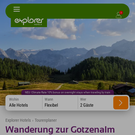
1
NEU: Climate Rate 10% bonus on overnight stays when traveling by train
Wohin
Wann
Wer
Alle Hotels
Flexibel
2 Gäste
Explorer Hotels
›
Tourenplaner
Wanderung zur Gotzenalm