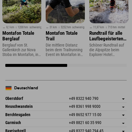
↔ 9,1 km
↕ 1200 hm
schwierig
↔ 31 km
↕ 3252 hm
schwierig
↔ 11,97 km
↕ 713 hm
mittel
Montafon Totale
Montafon Totale
Rundtrail für alle
Berglauf
Trail
Laufbegeisterten
direkt vom Explorer
Berglauf von St.
Die mittlere Distanz
Schöner Rundtrail auf
Hotel aus
Gallenkirch zur Nova
beim dem Trailrunning
die Alpspitze beim
Stoba im Montafon, in
Event im Montafon in
Explorer Hotel
Vorarlberg
Vorarlberg
Neuschwanstein
Deutschland
Oberstdorf
+49 8322 940 790
An der Breitach 3
Adresse speichern
Neuschwanstein
+49 8361 998 9000
87538 Fischen I. Allgäu
Anreiseinfos
An der Riese 45
Adresse speichern
Deutschland
Buchen
Berchtesgaden
+49 8652 977 15 00
87484 Nesselwang im Allgäu
Anreiseinfos
Mail senden
Hofreitstr. 7
Adresse speichern
Deutschland
Buchen
Garmisch
+49 8821 60 35 990
83471 Schönau am Königssee
Anreiseinfos
Mail senden
Frickenstraße 22
Adresse speichern
Deutschland
Buchen
Bayrischzell
+49 8322 940 794 45