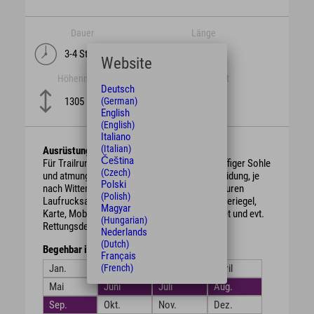
Dauer
Länge
3-4 Stunden
24 km
Website
Höhenmeter
Schwierigkeit
Deutsch
1305 m
(German)
English
(English)
Italiano
(Italian)
Ausrüstung
Čeština
Für Trailrunning geeignete Laufschuhe mit griffiger Sohle
(Czech)
und atmungsaktive und wetterfeste Laufbekleidung, je
Polski
nach Witterung mehrschichtig. Für längere Touren
(Polish)
Laufrucksack mit ausreichend Wasser, Energieriegel,
Magyar
Karte, Mobiltelefon, Stirnlampe, Erste-Hilfe-Set und evt.
(Hungarian)
Rettungsdecke.
Nederlands
(Dutch)
Begehbar in den Monaten
Français
Jan.
Feb.
März
April
(French)
Mai
Juni
Juli
Aug.
Sep.
Okt.
Nov.
Dez.