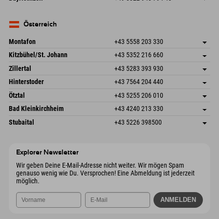
82490 Farchant
Anreiseinfos
Mail senden
Seebergstr. 17
Adresse speichern
Deutschland
Buchen
83735 Bayrischzell
Anreiseinfos
Mail senden
Deutschland
Buchen
Österreich
Mail senden
Montafon
+43 5558 203 330
Dorfstr. 127b
Adresse speichern
Kitzbühel/St. Johann
+43 5352 216 660
6793 Gaschurn/Montafon
Anreiseinfos
Speckbacherstraße 87
Adresse speichern
Österreich
Buchen
Zillertal
+43 5283 393 930
6380 St. Johann in Tirol
Anreiseinfos
Mail senden
Schmiedau 2
Adresse speichern
Österreich
Buchen
Hinterstoder
+43 7564 204 440
6272 Kaltenbach im Zillertal
Anreiseinfos
Mail senden
Freizeitpark 10
Adresse speichern
Österreich
Buchen
Ötztal
+43 5255 206 010
4573 Hinterstoder
Anreiseinfos
Mail senden
Gscheat 14
Adresse speichern
Österreich
Buchen
Bad Kleinkirchheim
+43 4240 213 330
6441 Umhausen
Anreiseinfos
Mail senden
Dorfstraße 24
Adresse speichern
Österreich
Buchen
Stubaital
+43 5226 398500
9546 Bad Kleinkirchheim
Anreiseinfos
Mail senden
Wiesenweg 6
Adresse speichern
Österreich
Buchen
6167 Neustift im Stubaital
Anreiseinfos
Mail senden
Österreich
Buchen
Explorer Newsletter
Mail senden
Wir geben Deine E-Mail-Adresse nicht weiter. Wir mögen Spam
genauso wenig wie Du. Versprochen! Eine Abmeldung ist jederzeit
möglich.