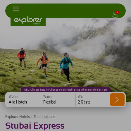
1
NEU: Climate Rate 10% bonus on overnight stays when traveling by train
Wohin
Wann
Wer
Alle Hotels
Flexibel
2 Gäste
Explorer Hotels
›
Tourenplaner
Stubai Express