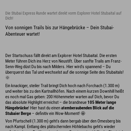
Die Stubai Express Runde wartet direkt vorm Explorer Hotel Stubaital auf
Dich!
Von sonnigen Trails bis zur Hängebrücke – Dein Stubai-
Abenteuer wartet!
Der Startschuss fällt direkt am Explorer Hotel Stubaital. Die ersten
Meter führen Dich ins Herz von Neustift. Über sanfte Trails am Franz-
Senn-Weg düst Du bis nach Milders. Hier wird's spannend – Du
überquerst das Tal und wechselst auf die sonnige Seite des Stubaitals!
🌞
Ein knackiger, steiler Trail bringt Dich hoch nach Forchach (1.300 m)
und weiter bis zu den Kartnallhöfen. Nach einem kurzen Downhill heißt
es noch mal Gas geben: 200 Höhenmeter warten auf Dich, bevor Du
das absolute Highlight erreichst – die brandneue
105 Meter lange
Hängebrücke
! Hier hast du einen
atemberaubenden Blick auf die
Stubaier Berge
– definitiv ein Wow-Moment! 🤩
Von Pfurtschell (1.300 m) geht's dann bergab über den Omesberg bis
nach Kampl. Entlang des plätschernden Höhlebachs geht's wieder