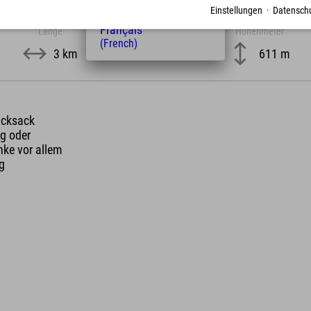
Nederlands
Einstellungen
·
Datenschu
(Dutch)
Français
Länge
Höhenmeter
(French)
3 km
611 m
ucksack
g oder
nke vor allem
ng