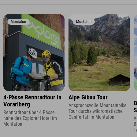
Montafon
Montafon
↔
4-Pässe Rennradtour in
Alpe Gibau Tour
B
Vorarlberg
Anspruchsvolle Mountainbike
S
Tour durchs wildromatische
Rennradtour über 4 Pässe
Ganifertal im Montafon
nahe des Explorer Hotel im
V
Montafon
B
T
u