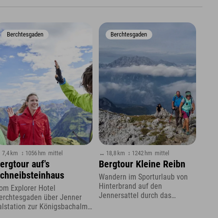
Berchtesgaden
Berchtesgaden
 7,4 km
↕ 1056 hm
mittel
↔ 18,8 km
↕ 1242 hm
mittel
ergtour auf's
Bergtour Kleine Reibn
chneibsteinhaus
Wandern im Sporturlaub von
Hinterbrand auf den
om Explorer Hotel
Jennersattel durch das
erchtesgaden über Jenner
Berchtesgadener Land
alstation zur Königsbachalm
nd weiter