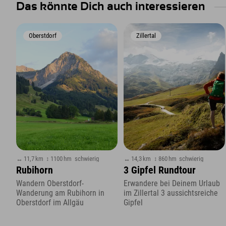
Das könnte Dich auch interessieren
Oberstdorf
Zillertal
↔ 11,7 km
↕ 1100 hm
schwierig
↔ 14,3 km
↕ 860 hm
schwierig
Rubihorn
3 Gipfel Rundtour
Wandern Oberstdorf-
Erwandere bei Deinem Urlaub
Wanderung am Rubihorn in
im Zillertal 3 aussichtsreiche
Oberstdorf im Allgäu
Gipfel