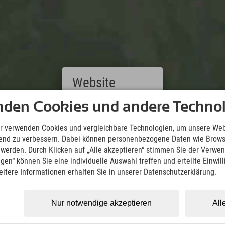
Website
nden Cookies und andere Technol
Deutsch
Downloads
(German)
English
Wir übernehmen keine Haftung für die Richtigkeit, Vollständigke
r verwenden Cookies und vergleichbare Technologien, um unsere Web
(English)
Informationen. Wir empfehlen die Mitnahme einer zusätzlichen K
ufend zu verbessern. Dabei können personenbezogene Daten wie Brow
Italiano
t werden. Durch Klicken auf „Alle akzeptieren“ stimmen Sie der Verwe
(Italian)
KML Download
GPX 
ngen“ können Sie eine individuelle Auswahl treffen und erteilte Einwil
Čeština
eitere Informationen erhalten Sie in unserer Datenschutzerklärung.
(Czech)
Polski
(Polish)
Nur notwendige akzeptieren
All
Magyar
(Hungarian)