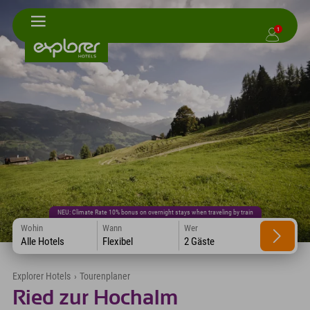
1
NEU: Climate Rate 10% bonus on overnight stays when traveling by train
Wohin
Wann
Wer
Alle Hotels
Flexibel
2 Gäste
Explorer Hotels
›
Tourenplaner
Ried zur Hochalm