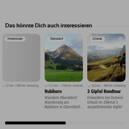
Das könnte Dich auch interessieren
Hinterstoder
Oberstdorf
Zillertal
↔ 27 km
↕ 855 hm
schwierig
↔ 11,7 km
↕ 1100 hm
schwierig
↔ 14,3 km
↕ 860 hm
schwierig
Rubihorn
3 Gipfel Rundtour
Wandern Oberstdorf-
Erwandere bei Deinem
Wanderung am
Urlaub im Zillertal 3
Rubihorn in Oberstdorf
aussichtsreiche Gipfel
im Allgäu