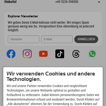
Dorfstraße 24
Adresse speichern
Österreich
Buchen
Stubaital
+43 5226 398500
9546 Bad Kleinkirchheim
Anreiseinfos
Mail senden
Wiesenweg 6
Adresse speichern
Österreich
Buchen
6167 Neustift im Stubaital
Anreiseinfos
Mail senden
Österreich
Buchen
Explorer Newsletter
Mail senden
Wir geben Deine E-Mail-Adresse nicht weiter. Wir mögen Spam
genauso wenig wie Du. Versprochen! Eine Abmeldung ist jederzeit
möglich.
Explorer App
Wir verwenden Cookies und andere
Upload Deiner #ExplorerMoments, Mein
Technologien.
Explorer To Go mit Buchungsübersicht,
Bucketlist, Restaurantübersicht uvm. Jetzt
Wir und unsere Partner verwenden Cookies und vergleichbare
downloaden!
Technologien, um unsere Webseite optimal zu gestalten und
fortlaufend zu verbessern. Dabei können personenbezogene Daten wie
Browserinformationen erfasst und analysiert werden. Durch Klicken auf
Zeit für Explorer Moments
„Alle akzeptieren“ stimmen Sie der Verwendung zu. Durch Klicken auf