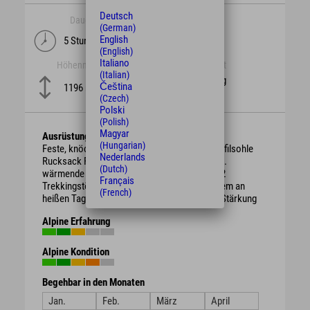
Deutsch
Dauer
Länge
(German)
English
5 Stunden
16,8 km
(English)
Italiano
Höhenmeter
Schwierigkeit
(Italian)
schwierig
Čeština
1196 m
(Czech)
Polski
(Polish)
Magyar
Ausrüstung
(Hungarian)
Feste, knöchelhohe Bergschuhe mit guter Profilsohle
Nederlands
Rucksack Regenschutz, je nach Witterung evtl.
(Dutch)
wärmende Kleidung oder Sonnenschutz ggf. 2
Français
Trekkingstöcke ausreichend Getränke vor allem an
(French)
heißen Tagen evtl. Brotzeit / Süßigkeiten zur Stärkung
Alpine Erfahrung
Alpine Kondition
Begehbar in den Monaten
Jan.
Feb.
März
April