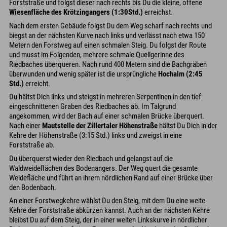
Forststraße und folgst dieser nach rechts bis Du die kleine, offene
Wiesenﬂäche des Krötzingangers (1:30Std.)
erreichst.
Nach dem ersten Gebäude folgst Du dem Weg scharf nach rechts und
biegst an der nächsten Kurve nach links und verlässt nach etwa 150
Metern den Forstweg auf einen schmalen Steig. Du folgst der Route
und musst im Folgenden, mehrere schmale Quellgerinne des
Riedbaches überqueren. Nach rund 400 Metern sind die Bachgräben
überwunden und wenig später ist die ursprüngliche
Hochalm (2:45
Std.)
erreicht.
Du hältst Dich links und steigst in mehreren Serpentinen in den tief
eingeschnittenen Graben des Riedbaches ab. Im Talgrund
angekommen, wird der Bach auf einer schmalen Brücke überquert.
Nach einer
Mautstelle der Zillertaler Höhenstraße
hältst Du Dich in der
Kehre der Höhenstraße (3:15 Std.) links und zweigst in eine
Forststraße ab.
Du überquerst wieder den Riedbach und gelangst auf die
Waldweideﬂächen des Bodenangers. Der Weg quert die gesamte
Weidefläche und führt an ihrem nördlichen Rand auf einer Brücke über
den Bodenbach.
An einer Forstwegkehre wählst Du den Steig, mit dem Du eine weite
Kehre der Forststraße abkürzen kannst. Auch an der nächsten Kehre
bleibst Du auf dem Steig, der in einer weiten Linkskurve in nördlicher