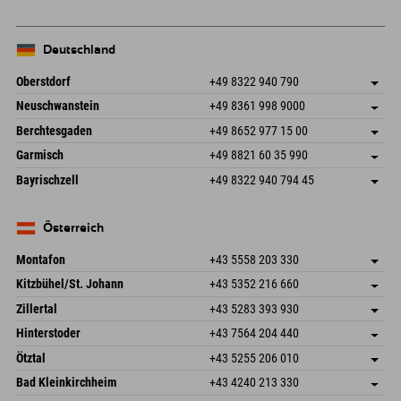
Deutschland
Oberstdorf
+49 8322 940 790
An der Breitach 3
Adresse speichern
Neuschwanstein
+49 8361 998 9000
87538 Fischen I. Allgäu
Anreiseinfos
An der Riese 45
Adresse speichern
Deutschland
Buchen
Berchtesgaden
+49 8652 977 15 00
87484 Nesselwang im Allgäu
Anreiseinfos
Mail senden
Hofreitstr. 7
Adresse speichern
Deutschland
Buchen
Garmisch
+49 8821 60 35 990
83471 Schönau am Königssee
Anreiseinfos
Mail senden
Frickenstraße 22
Adresse speichern
Deutschland
Buchen
Bayrischzell
+49 8322 940 794 45
82490 Farchant
Anreiseinfos
Mail senden
Seebergstr. 17
Adresse speichern
Deutschland
Buchen
83735 Bayrischzell
Anreiseinfos
Mail senden
Deutschland
Buchen
Österreich
Mail senden
Montafon
+43 5558 203 330
Dorfstr. 127b
Adresse speichern
Kitzbühel/St. Johann
+43 5352 216 660
6793 Gaschurn/Montafon
Anreiseinfos
Speckbacherstraße 87
Adresse speichern
Österreich
Buchen
Zillertal
+43 5283 393 930
6380 St. Johann in Tirol
Anreiseinfos
Mail senden
Schmiedau 2
Adresse speichern
Österreich
Buchen
Hinterstoder
+43 7564 204 440
6272 Kaltenbach im Zillertal
Anreiseinfos
Mail senden
Freizeitpark 10
Adresse speichern
Österreich
Buchen
Ötztal
+43 5255 206 010
4573 Hinterstoder
Anreiseinfos
Mail senden
Gscheat 14
Adresse speichern
Österreich
Buchen
Bad Kleinkirchheim
+43 4240 213 330
6441 Umhausen
Anreiseinfos
Mail senden