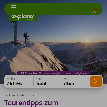
1
NEU: Climate Rate 10% bonus on overnight stays when traveling by train
Wohin
Wann
Wer
Alle Hotels
Flexibel
2 Gäste
Explorer Hotels
›
Ötztal
Tourentipps zum