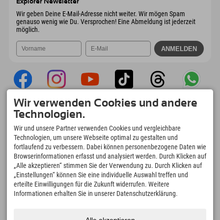
Explorer Newsletter
Mail senden
Wir geben Deine E-Mail-Adresse nicht weiter. Wir mögen Spam
genauso wenig wie Du. Versprochen! Eine Abmeldung ist jederzeit
möglich.
Wir verwenden Cookies und andere
Explorer App
Technologien.
Upload Deiner #ExplorerMoments, Mein
Wir und unsere Partner verwenden Cookies und vergleichbare
Explorer To Go mit Buchungsübersicht,
Technologien, um unsere Webseite optimal zu gestalten und
Bucketlist, Restaurantübersicht uvm. Jetzt
fortlaufend zu verbessern. Dabei können personenbezogene Daten wie
downloaden!
Browserinformationen erfasst und analysiert werden. Durch Klicken auf
„Alle akzeptieren“ stimmen Sie der Verwendung zu. Durch Klicken auf
„Einstellungen“ können Sie eine individuelle Auswahl treffen und
Zeit für Explorer Moments
erteilte Einwilligungen für die Zukunft widerrufen. Weitere
166
4.634
km
Informationen erhalten Sie in unserer Datenschutzerklärung.
Bergseen und Erlebnisbäder
Pisten zum Skifahren und
Snowboarden