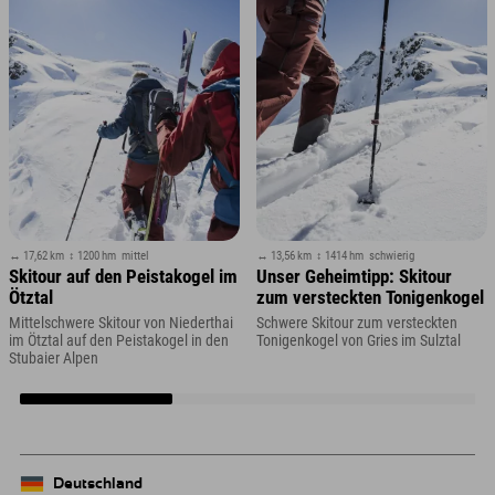
↔ 17,62 km
↕ 1200 hm
mittel
↔ 13,56 km
↕ 1414 hm
schwierig
Skitour auf den Peistakogel im
Unser Geheimtipp: Skitour
Ötztal
zum versteckten Tonigenkogel
Mittelschwere Skitour von Niederthai
Schwere Skitour zum versteckten
im Ötztal auf den Peistakogel in den
Tonigenkogel von Gries im Sulztal
Stubaier Alpen
Deutschland